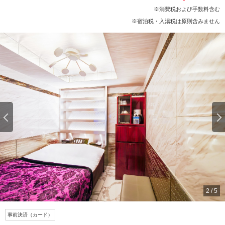
※消費税および手数料含む
※宿泊税・入湯税は原則含みません
2
/
5
事前決済（カード）