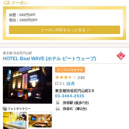
クーポン
休憩：500円OFF
宿泊：1000円OFF
クーポン内容をもっと見る
東京都 渋谷区円山町
HOTEL Beat WAVE (ホテル ビートウェーブ)
カップルズおすすめ
5つ星のうち3.5
3.83
口コミ
18 件
東京都渋谷区円山町2-9
03-3464-2535
渋谷駅 (徒歩7分)
渋谷IC
(車2分)
フォトギャラリー