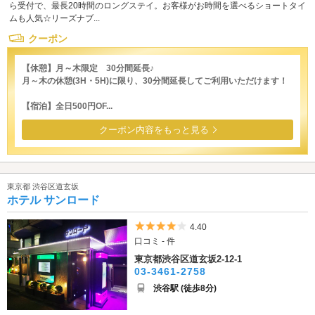
ら受付で、最長20時間のロングステイ。お客様がお時間を選べるショートタイ
ムも人気☆リーズナブ...
クーポン
【休憩】月～木限定 30分間延長♪
月～木の休憩(3H・5H)に限り、30分間延長してご利用いただけます！
【宿泊】全日500円OF...
クーポン内容をもっと見る
東京都 渋谷区道玄坂
ホテル サンロード
5つ星のうち4
4.40
口コミ - 件
東京都渋谷区道玄坂2-12-1
03-3461-2758
渋谷駅 (徒歩8分)