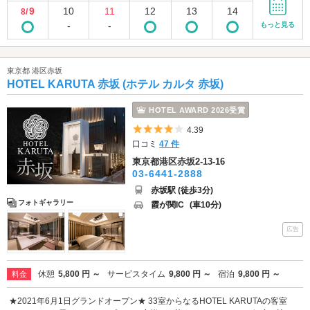
9
10
11
12
13
14
8/
-
-
もっと見る
東京都 港区赤坂
HOTEL KARUTA 赤坂 (ホテル カルタ 赤坂)
HOTEL AWARD 2026受賞
5つ星のうち4
4.39
口コミ
47 件
東京都港区赤坂2-13-16
03-6441-2888
赤坂駅 (徒歩3分)
フォトギャラリー
霞が関IC
(車10分)
広告
休憩
5,800 円 ～
サービスタイム
9,800 円 ～
宿泊
9,800 円 ～
料金
★2021年6月1日グランドオープン★ 33室からなるHOTEL KARUTAの客室