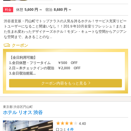
休憩
5,600 円 ～
宿泊
8,680 円 ～
料金
渋谷道玄坂・円山町でトップクラスの人気を誇るホテル！サービス充実リピー
トユーザーになること間違いなし！！201９年10月全室リフレッシュ！またま
た生まれ変わったデザイナーズホテル！モダン・キュートな空間からアジアン
な空間まで、あきることのな...
クーポン
【全日利用可能】
1.全日休憩・フリータイム ￥500 OFF
2.日～木チェックインの宿泊 ￥2,000 OFF
3.全日宿泊前延...
クーポン内容をもっと見る
東京都 渋谷区円山町
ホテル リオス 渋谷
5つ星のうち4
4.40
口コミ
4 件