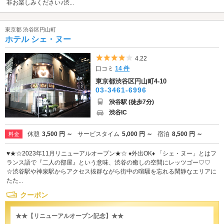
非お楽しみください♪渋...
東京都 渋谷区円山町
ホテル シェ・ヌー
5つ星のうち4
4.22
口コミ
14 件
東京都渋谷区円山町4-10
03-3461-6996
渋谷駅 (徒歩7分)
渋谷IC
休憩
3,500 円 ～
サービスタイム
5,000 円 ～
宿泊
8,500 円 ～
料金
♥★☆2023年11月リニューアルオープン★☆ ♦外出OK♦ 「シェ・ヌー」とはフ
ランス語で『二人の部屋』という意味、渋谷の癒しの空間にレッツゴー♡♡
☆渋谷駅や神泉駅からアクセス抜群ながら街中の喧騒を忘れる閑静なエリアに
たた...
クーポン
★★【リニューアルオープン記念】★★