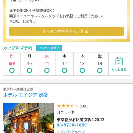
途中外出OK！全室喫煙OK！
喫茶メニューやレンタルグッズもお気軽にご利用ください♪
※101、102号...
クーポン内容をもっと見る
カップルズ予約
インボイス対応
日
月
火
水
木
金
9
10
11
12
13
14
8/
もっと見る
東京都 渋谷区道玄坂
ホテル エイジア 渋谷
5つ星のうち3.5
3.80
口コミ - 件
東京都渋谷区道玄坂2-20-13
03-5728-7059
バリバリグループ