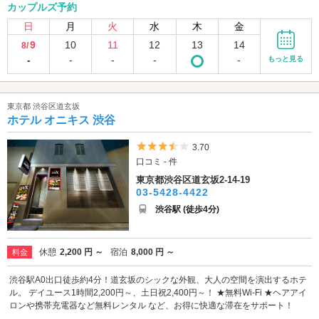
カップルズ予約
日
月
火
水
木
金
9
10
11
12
13
14
8/
-
-
-
-
-
もっと見る
東京都 渋谷区道玄坂
ホテル オニキス 渋谷
5つ星のうち3.5
3.70
口コミ - 件
東京都渋谷区道玄坂2-14-19
03-5428-4422
渋谷駅 (徒歩4分)
休憩
2,200 円 ～
宿泊
8,000 円 ～
料金
渋谷駅A0出口徒歩約4分！道玄坂のシックな外観、大人の空間を演出するホテ
ル。 デイユース1時間2,200円～、土日祝2,400円～！ ★無料Wi-Fi ★ヘアアイ
ロンや携帯充電器など無料レンタル など、お得に快適な滞在をサポート！