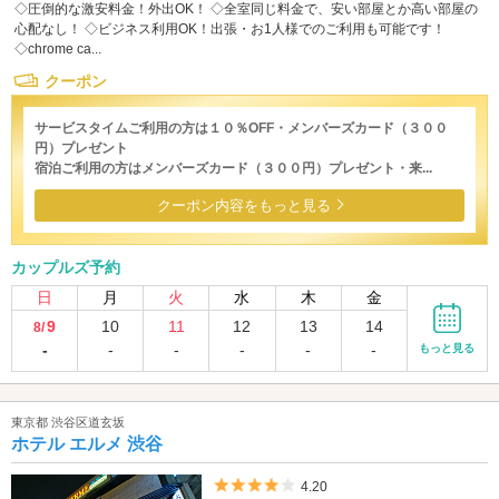
◇圧倒的な激安料金！外出OK！ ◇全室同じ料金で、安い部屋とか高い部屋の
心配なし！ ◇ビジネス利用OK！出張・お1人様でのご利用も可能です！
◇chrome ca...
クーポン
サービスタイムご利用の方は１０％OFF・メンバーズカード（３００
円）プレゼント
宿泊ご利用の方はメンバーズカード（３００円）プレゼント・来...
クーポン内容をもっと見る
カップルズ予約
日
月
火
水
木
金
9
10
11
12
13
14
8/
-
-
-
-
-
-
もっと見る
東京都 渋谷区道玄坂
ホテル エルメ 渋谷
5つ星のうち4
4.20