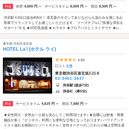
休憩
4,000 円 ～
サービスタイム
6,000 円 ～
宿泊
8,500 円 ～
料金
渋谷駅Ａ0出口徒歩約6分！ 道玄坂のモダンでありながらも温かみを感じるお
部屋でリラックスしてお過ごしいただけます。 リーズナブルに”快適な滞在を
サポート”する ★VOD見放題 ★カラオケ ★ブロアバスとミストサウナ ★レ...
東京都 渋谷区道玄坂
HOTEL La’i (ホテル ライ)
5つ星のうち4.5
4.60
口コミ
4 件
東京都渋谷区道玄坂2-21-8
03-3461-3637
渋谷駅 (徒歩7分)
渋谷IC
(車5分)
サービスタイム
4,620 円 ～
宿泊
7,480 円 ～
料金
★女性同士・女性お一人様も安心してご利用頂けます♪ ★近隣には飲食・商業
施設が多く『ビジネス』利用にも便利な立地となっております♪ ハワイアンテ
イスト溢れる南国のリゾートホテル！女性オーナーのこだわりの極上空間を是