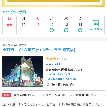
カップルズ予約
日
月
火
水
木
金
9
10
11
12
13
14
8/
-
-
-
もっと見る
東京都 渋谷区道玄坂
HOTEL LALA 道玄坂 (ホテル ララ 道玄坂)
5つ星のうち3.5
3.83
口コミ
11 件
東京都渋谷区道玄坂2-13-1
03-3496-2929
LALA HOTELS GROUP
渋谷駅 (徒歩7分)
休憩
4,800 円 ～
サービスタイム
4,800 円 ～
宿泊
8,900 円 ～
料金
全39部屋：すべてにカラオケサービスあります♪ ❤外出自由。飲食デリバリー