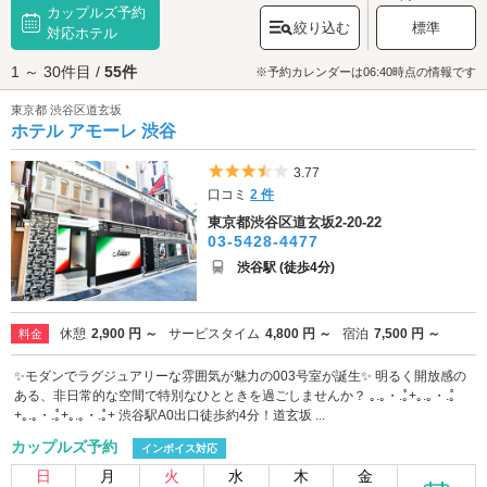
カップルズ予約
ルや、アジアンテイスト溢れるホテル、パーティールームを有したホテル
絞り込む
標準
など東京の最先端、渋谷ならではのホテルが楽しめるのが特徴です。5,000
対応ホテル
円以下で泊まれるリーズナブルなホテルもあるので、どの世代の方にもお
1 ～ 30件目 /
55件
すすめです。渋谷のラブホテル選びに迷ったら、こだわり条件検索をご利
※予約カレンダーは06:40時点の情報です
用ください。露天風呂・岩盤浴・カラオケ・VOD・コスプレ衣装があるホ
東京都 渋谷区道玄坂
テルなど、あなたにぴったりなラブホテルが見つかります。休憩・宿泊に
ホテル アモーレ 渋谷
はカップルズ予約が便利です。せっかくのデート、ホテルに到着したら満
室でお部屋が空いていない！という経験はありませんか？カップルズ予約
で確実にお部屋を確保して、スマートなデートを楽しみましょう。
5つ星のうち3.5
3.77
口コミ
2 件
東京都渋谷区道玄坂2-20-22
03-5428-4477
渋谷駅 (徒歩4分)
休憩
2,900 円 ～
サービスタイム
4,800 円 ～
宿泊
7,500 円 ～
料金
✨モダンでラグジュアリーな雰囲気が魅力の003号室が誕生✨ 明るく開放感の
ある、非日常的な空間で特別なひとときを過ごしませんか？ ｡.｡・.｡゚+｡.｡・.｡゚
+｡.｡・.｡゚+｡.｡・.｡゚+ 渋谷駅A0出口徒歩約4分！道玄坂 ...
カップルズ予約
インボイス対応
日
月
火
水
木
金