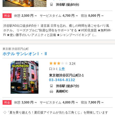
渋谷駅 (徒歩5分)
休憩
2,500 円 ～
サービスタイム
4,700 円 ～
宿泊
8,000 円 ～
料金
渋谷駅A0出口徒歩約5分！ 道玄坂 日常を忘れ、癒しの時間を過ごせるバリ風
ホテル。 リーズナブルに”快適な滞在をサポート”する ★VOD見放題 ★無料Wi-
Fi ★使い勝手のいいアメニティと設備 ★シャンプーバイキング（...
東京都 渋谷区円山町
ホテル サンレオン I ・ II
5つ星のうち3
3.24
口コミ
1 件
東京都渋谷区円山町2-1
03-3464-8132
渋谷駅 (徒歩7分)
高樹町IC
休憩
3,500 円 ～
サービスタイム
4,000 円 ～
宿泊
7,900 円 ～
料金
◇「夏を乗り越えろ！夏応援アイテムが当たる三角くじ」を開催しています