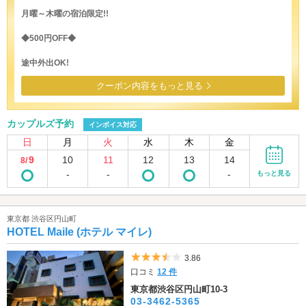
月曜～木曜の宿泊限定!!
◆500円OFF◆
途中外出OK!
クーポン内容をもっと見る
カップルズ予約
インボイス対応
日
月
火
水
木
金
9
10
11
12
13
14
8/
-
-
-
もっと見る
東京都 渋谷区円山町
HOTEL Maile (ホテル マイレ)
5つ星のうち3.5
3.86
口コミ
12 件
東京都渋谷区円山町10-3
03-3462-5365