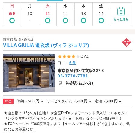
日
月
火
水
木
金
9
10
11
12
13
14
8/
-
もっと見る
東京都 渋谷区道玄坂
VILLA GIULIA 道玄坂 (ヴィラ ジュリア)
5つ星のうち4
4.04
口コミ
6 件
東京都渋谷区道玄坂2-27-8
03-3770-7781
渋谷駅 (徒歩5分)
休憩
3,900 円 ～
サービスタイム
3,900 円 ～
宿泊
7,900 円 ～
料金
★道玄坂より5分の好立地！ ★全室ReFaシャワーヘッド導入◎ウエルカムド
リンクや無料バスバイキングあります♪ ★『お得』なクーポン発行中！！
★TOPページの『360度画像』より【ルームツアー体験】ができますので、気
になるお部屋など...