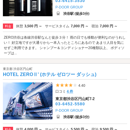
03-6415-3530
P-DOOR GROUP
渋谷駅 (徒歩3分)
休憩
3,500 円 ～
サービスタイム
7,000 円 ～
宿泊
7,000 円 ～
料金
ZERO渋谷は各線渋谷駅なんと徒歩３分！ 雨の日でも移動が便利なのがうれし
い！ 好立地ですが大通りから一本入ったところにあるので あまり人目を気に
せずご利用できます。 シャンプー＆コンディショナー20種類以上、 ボディソ
ープは...
東京都 渋谷区円山町
HOTEL ZEROⅡ' (ホテル ゼロツー ダッシュ)
5つ星のうち4
4.40
口コミ
4 件
東京都渋谷区円山町7-2
03-6452-5580
P-DOOR GROUP
渋谷駅 (徒歩3分)
休憩
4,000 円 ～
サービスタイム
5,500 円 ～
宿泊
9,500 円 ～
料金