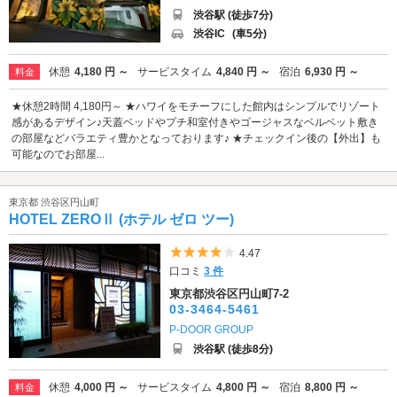
渋谷駅 (徒歩7分)
渋谷IC
(車5分)
休憩
4,180 円 ～
サービスタイム
4,840 円 ～
宿泊
6,930 円 ～
料金
★休憩2時間 4,180円～ ★ハワイをモチーフにした館内はシンプルでリゾート
感があるデザイン♪天蓋ベッドやプチ和室付きやゴージャスなベルベット敷き
の部屋などバラエティ豊かとなっております♪ ★チェックイン後の【外出】も
可能なのでお部屋...
東京都 渋谷区円山町
HOTEL ZEROⅡ (ホテル ゼロ ツー)
5つ星のうち4
4.47
口コミ
3 件
東京都渋谷区円山町7-2
03-3464-5461
P-DOOR GROUP
渋谷駅 (徒歩8分)
休憩
4,000 円 ～
サービスタイム
4,800 円 ～
宿泊
8,800 円 ～
料金