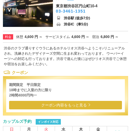
東京都渋谷区円山町10-4
03-3461-1351
渋谷駅 (徒歩7分)
渋谷IC
(車5分)
休憩
4,600 円 ～
サービスタイム
4,600 円 ～
宿泊
6,800 円 ～
料金
渋谷のクラブ通りすぐウラにあるホテルリオス渋谷へようこそ♪リニューアル
され、洗練されたデザイナーズ空間に生まれ変わっております。 ウーバーイ
ーツへの対応も行っております。渋谷で遊んだ後にはぜひリオス渋谷でご休憩
や宿泊をお楽しみください。
クーポン
期間限定 平日限定
18時までに入室の方に限り
2時間4000円均一
クーポン内容をもっと見る
カップルズ予約
インボイス対応
日
月
火
水
木
金