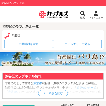
渋谷区のラブホテル
検索
マイメニュー
渋谷区のラブホテル一覧
渋谷区
市区町村を変更
ホテルエリアで見る
渋谷区のラブホテル情報
若者の街として有名な
東京都
渋谷区。渋谷のラブホテルはまさに激戦区。
渋谷周辺には60軒以上のラブホテルがあり、中でも、「
渋谷センター街
」
「
渋谷109
」からほど近い道玄坂・円山町には、多くのラブホテルが軒を連
ねています。最近では、「
ミヤシタパーク
」や「
渋谷スクランブルスクエ
ア
」など新たな商業施設も増え、渋谷の再開発に併せてリブランディング
を進めるラブホテルも増えています。スイーツを丸ごとテーマにしたホテ
こだわり条件
並び替え