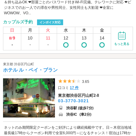
＆持ち込みOK ❤部屋ごとのパスワード付きWi-Fi完備。テレワークに対応 ❤ビ
ジネスでのお一人での滞在や男性同士、女性同士も大歓迎 ❤全室に
WOWOW、VO...
カップルズ予約
インボイス対応
日
月
火
水
木
金
9
10
11
12
13
14
8/
-
-
-
もっと見る
東京都 渋谷区円山町
ホテル ル・ペイ・ブラン
5つ星のうち3.5
3.65
口コミ
17 件
東京都渋谷区円山町2-8
03-3770-3021
渋谷駅 (徒歩7分)
渋谷IC
(車2分)
ネットのみ期間限定クーポンをご好評により継続掲載中です。日～木宿泊地域
最長級17時からクーポン利用で全室6,000円～になるチャンス！宿泊は17時か