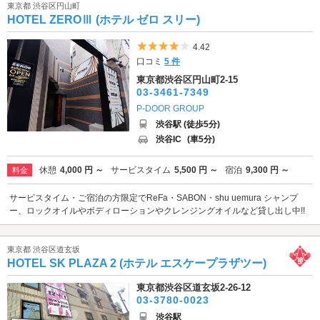
東京都 渋谷区円山町
HOTEL ZEROⅢ (ホテル ゼロ スリー)
5つ星のうち4
4.42
口コミ
5 件
東京都渋谷区円山町2-15
03-3461-7349
P-DOOR GROUP
渋谷駅 (徒歩5分)
渋谷IC
(車5分)
休憩
4,000 円 ～
サービスタイム
5,500 円 ～
宿泊
9,300 円 ～
料金
サービスタイム・ご宿泊の方限定でReFa・SABON・shu uemura シャンプ
ー、ロックオイルやボディローションやクレンジングオイルなど貸し出し中!!
東京都 渋谷区道玄坂
HOTEL SK PLAZA 2 (ホテル エスケープラザツー)
東京都渋谷区道玄坂2-26-12
03-3780-0023
渋谷駅