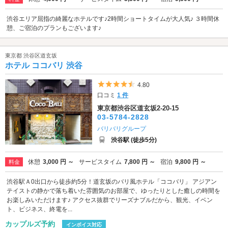
渋谷エリア屈指の綺麗なホテルです♪2時間ショートタイムが大人気♪ ３時間休
憩、ご宿泊のプランもございます♪
東京都 渋谷区道玄坂
ホテル ココバリ 渋谷
5つ星のうち4.5
4.80
口コミ
1 件
東京都渋谷区道玄坂2-20-15
03-5784-2828
バリバリグループ
渋谷駅 (徒歩5分)
休憩
3,000 円 ～
サービスタイム
7,800 円 ～
宿泊
9,800 円 ～
料金
渋谷駅Ａ0出口から徒歩約5分！道玄坂のバリ風ホテル「ココバリ」 アジアン
テイストの静かで落ち着いた雰囲気のお部屋で、ゆったりとした癒しの時間を
お楽しみいただけます♪ アクセス抜群でリーズナブルだから、観光、イベン
ト、ビジネス、終電を...
カップルズ予約
インボイス対応