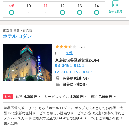
9
10
11
12
13
14
8/
-
-
もっと見る
東京都 渋谷区道玄坂
ホテル ロダン
5つ星のうち3.5
3.90
口コミ
9 件
東京都渋谷区道玄坂2-14-4
03-3461-0151
LALA HOTELS GROUP
渋谷駅 (徒歩7分)
渋谷IC
(車2分)
休憩
4,300 円 ～
サービスタイム
4,200 円 ～
宿泊
7,990 円 ～
料金
渋谷区道玄坂エリアにある『ホテル ロダン』 ポップで広々としたお部屋、大
型TVに多彩な無料サービスと嬉しい設備やサービスが盛り沢山♪ 無料で作れる
メンバーズカードはお隣の“道玄坂LALA”と“池袋LALA33”でもご利用が可能！
来れば来...