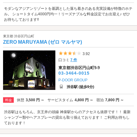
モダンなアジアンリゾートを基調とした落ち着きのある充実設備が特徴のホテ
ル。 ショートタイム4000円均一！リーズナブルな料金設定でお出迎え♪ ぜひ
お待ちしております!!
東京都 渋谷区円山町
ZERO MARUYAMA (ゼロ マルヤマ)
5つ星のうち3.5
3.92
口コミ
7 件
東京都渋谷区円山町9-9
03-3464-0015
P-DOOR GROUP
渋谷駅 (徒歩9分)
休憩
3,500 円 ～
サービスタイム
4,800 円 ～
宿泊
7,800 円 ～
料金
渋谷駅はもちろん、京王井の頭線 神泉駅からのアクセスも抜群です！！ 最新
シャンプー類やヘアスプレーの貸出も取り揃えております！ ご利用お待ちし
ております！