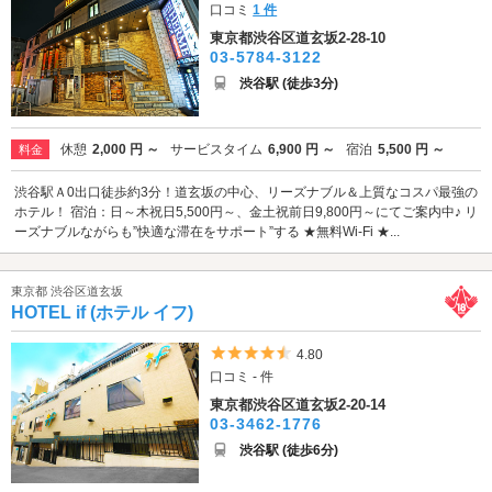
口コミ
1 件
東京都渋谷区道玄坂2-28-10
03-5784-3122
渋谷駅 (徒歩3分)
休憩
2,000 円 ～
サービスタイム
6,900 円 ～
宿泊
5,500 円 ～
料金
渋谷駅Ａ0出口徒歩約3分！道玄坂の中心、リーズナブル＆上質なコスパ最強の
ホテル！ 宿泊：日～木祝日5,500円～、金土祝前日9,800円～にてご案内中♪ リ
ーズナブルながらも”快適な滞在をサポート”する ★無料Wi-Fi ★...
東京都 渋谷区道玄坂
HOTEL if (ホテル イフ)
5つ星のうち4.5
4.80
口コミ - 件
東京都渋谷区道玄坂2-20-14
03-3462-1776
渋谷駅 (徒歩6分)