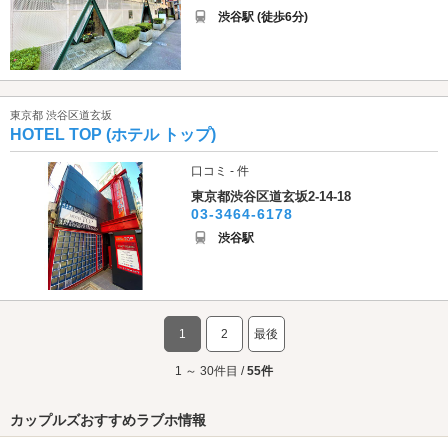
渋谷駅 (徒歩6分)
東京都 渋​谷​区​道​玄​坂​
HOTEL TOP (ホテル トップ)
口コミ - 件
東京都渋​谷​区​道​玄​坂​2-14-18
03-3464-6178
渋谷駅
1
2
最後
1 ～ 30件目 /
55件
カップルズおすすめラブホ情報