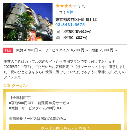
5つ星のうち3.5
3.75
口コミ
4 件
東京都渋谷区円山町1-12
03-3461-5675
渋谷駅 (徒歩10分)
渋谷IC
(車7分)
休憩
4,700 円 ～
サービスタイム
4,700 円 ～
宿泊
7,300 円 ～
料金
事前の予約はカップルズのサイトから専用プランで受け付けております！
2025/8/12 ご宿泊してただいたお客様限定で 【サマーセット】をご用意しまし
た！夏のひとときをさらに快適に過ごしていただけるように季節にぴったりの
アイテムで...
クーポン
【全日利用可】
■宿泊500円OFF＋前延長30分サービス
■休憩・サービスタイム200円OFF
※前延長サービスは宿泊の1部のみ...
クーポン内容をもっと見る