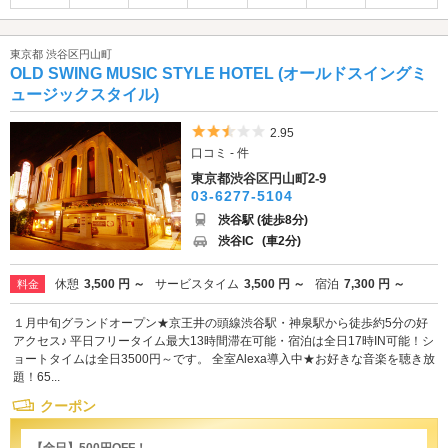
東京都 渋谷区円山町
OLD SWING MUSIC STYLE HOTEL (オールドスイングミ
ュージックスタイル)
5つ星のうち2.5
2.95
口コミ - 件
東京都渋谷区円山町2-9
03-6277-5104
渋谷駅 (徒歩8分)
渋谷IC
(車2分)
休憩
3,500 円 ～
サービスタイム
3,500 円 ～
宿泊
7,300 円 ～
料金
１月中旬グランドオープン★京王井の頭線渋谷駅・神泉駅から徒歩約5分の好
アクセス♪ 平日フリータイム最大13時間滞在可能・宿泊は全日17時IN可能！シ
ョートタイムは全日3500円～です。 全室Alexa導入中★お好きな音楽を聴き放
題！65...
クーポン
【全日】500円OFF！