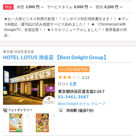
休憩
3,900 円 ～
サービスタイム
6,000 円 ～
宿泊
8,200 円 ～
料金
★お一人様ビジネス利用大歓迎！！インボイス対応領収書出ます！！ ★マン
ガ&雑誌・週刊誌の読み放題サービス始めました！！ ★「Chromecast with
GoogleTV」全室設置！！ ★ＶＯＤリニューアルしました！！業界最多の作
品...
東京都 渋谷区道玄坂
HOTEL LOTUS 渋谷店 【Best Delight Group】
カップルズおすすめ
5つ星のうち3
3.13
口コミ
5 件
東京都渋谷区道玄坂2-14-7
03-3461-3067
Best Delight ホテル グループ
渋谷駅 (徒歩7分)
フォトギャラリー