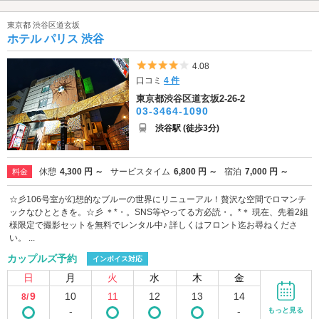
東京都 渋谷区道玄坂
ホテル パリス 渋谷
5つ星のうち4
4.08
口コミ
4 件
東京都渋谷区道玄坂2-26-2
03-3464-1090
渋谷駅 (徒歩3分)
休憩
4,300 円 ～
サービスタイム
6,800 円 ～
宿泊
7,000 円 ～
料金
☆彡106号室が幻想的なブルーの世界にリニューアル！贅沢な空間でロマンチ
ックなひとときを。☆彡 ＊*・。SNS等やってる方必読・。*＊ 現在、先着2組
様限定で撮影セットを無料でレンタル中♪ 詳しくはフロント迄お尋ねくださ
い。 ...
カップルズ予約
インボイス対応
日
月
火
水
木
金
9
10
11
12
13
14
8/
-
-
もっと見る