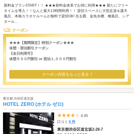
新料金プランSTART！！ ★★★新料金体系でお得に利用★★★ 新たにフリー
タイムを導入！！なんと最大13時間利用！！ 貸切スペースに大型足湯＆露天
風呂、本格カラオケルームが無料で貸切OK! 光る畳、金魚水槽、檜風呂、シア
タール...
クーポン
★★★【期間限定】特別クーポン★★★
休憩・宿泊割引クーポン
【全日利用可】
休憩５００円割引 or 宿泊１,０００円割引
クーポン内容をもっと見る
東京都 渋谷区道玄坂
HOTEL ZERO (ホテル ゼロ)
5つ星のうち4
4.35
口コミ
6 件
東京都渋谷区道玄坂2-28-7