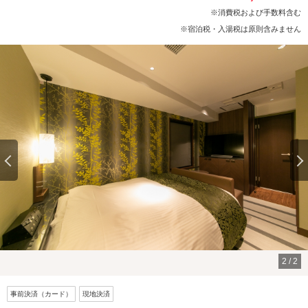
※消費税および手数料含む
※宿泊税・入湯税は原則含みません
2
/
2
事前決済（カード）
現地決済