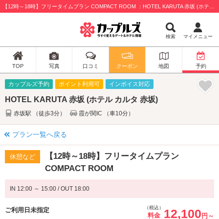
【12時～18時】フリータイムプラン COMPACT ROOM ：HOTEL KARUTA 赤坂 (ホテル カルタ 赤坂) / 港区
検索
マイメニュー
TOP
写真
口コミ
クーポン
地図
予約
カップルズ予約
ポイント利用可
インボイス対応
HOTEL KARUTA 赤坂 (ホテル カルタ 赤坂)
赤坂駅 （徒歩3分）
霞が関IC （車10分）
プラン一覧へ戻る
【12時～18時】フリータイムプラン
休憩など
COMPACT ROOM
IN 12:00 ～ 15:00 / OUT 18:00
（税込）
ご利用日未指定
12,100
料金
円～