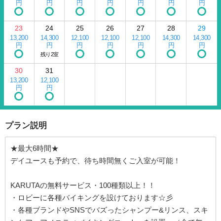
円
円
円
円
円
円
円
23
24
25
26
27
28
29
13,200
14,300
12,100
12,100
12,100
14,300
14,300
円
円
円
円
円
円
円
残り2室
30
31
13,200
12,100
円
円
プラン説明
★最大6時間★
デイユースも予約で、待ち時間無くご入室が可能！
KARUTAの無料サービス・100種類以上！！
・ロビーに各種バイキングを設けております☆彡
・各種ブランドやSNSでバズったシャンプー&リンス、スキ