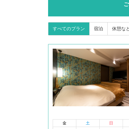
ご
すべてのプラン
宿泊
休憩な
金
土
日