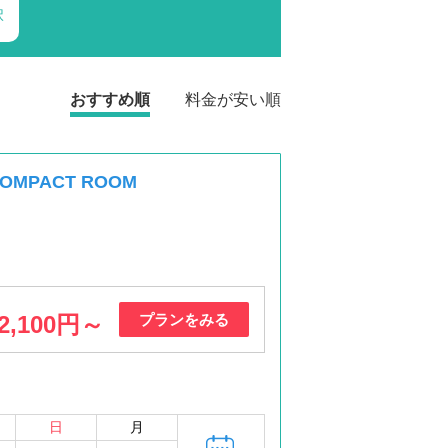
択
おすすめ順
料金が安い順
MPACT ROOM
2,100円～
プランをみる
日
月