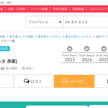
坂) / 港区
索
高速・IC検索
クーポン検索
予約可検索
地図検索
ホテルグルー
フリーワード
検索
東京都 エリア検索
東京都ラブホテル
東京23区ラブホテル
港区ラブ
プラン一覧
ス対応
ルタ 赤坂)
霞が関IC （車10分）
口コミ
クーポン