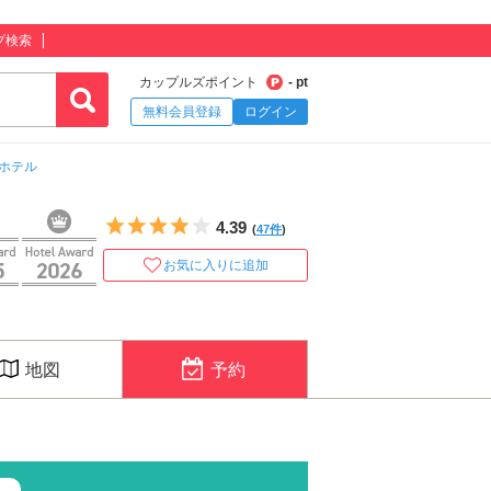
プ検索
カップルズポイント
- pt
無料会員登録
ログイン
ホテル
5つ星のうち4
4.39
(
47件
)
お気に入りに追加
地図
予約