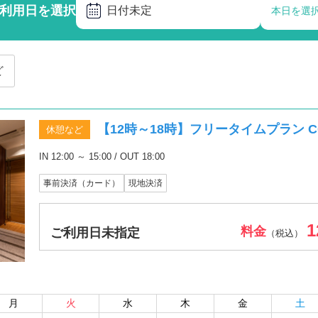
利用日を選択
日付未定
本日を選
ど
【12時～18時】フリータイムプラン CO
休憩など
IN 12:00 ～ 15:00 / OUT 18:00
事前決済（カード）
現地決済
1
料金
ご利用日未指定
（税込）
月
火
水
木
金
土