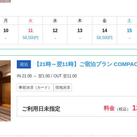
月
火
水
木
金
土
10
11
12
13
14
15
-
58,500円
-
-
58,500円
-
【21時～翌11時】ご宿泊プラン COMPAC
宿泊
IN 21:00 ～ 翌1:00 / OUT 翌11:00
事前決済（カード）
現地決済
1
料金
ご利用日未指定
（税込）