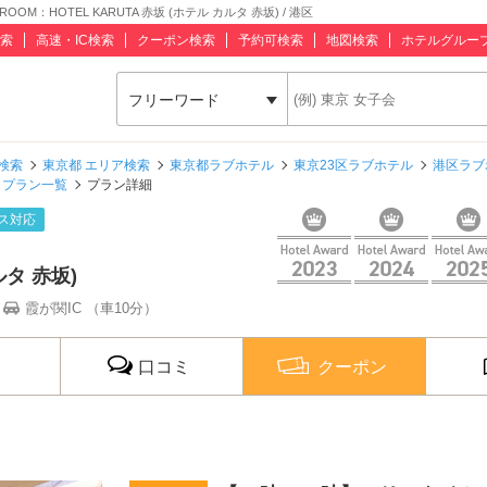
：HOTEL KARUTA 赤坂 (ホテル カルタ 赤坂) / 港区
索
高速・IC検索
クーポン検索
予約可検索
地図検索
ホテルグルー
フリーワード
検索
東京都 エリア検索
東京都ラブホテル
東京23区ラブホテル
港区ラブ
プラン一覧
プラン詳細
ス対応
ルタ 赤坂)
霞が関IC （車10分）
口コミ
クーポン