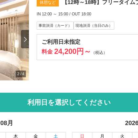
【12時～18時】フリータイム
休憩など
IN 12:00 ～ 15:00 / OUT 18:00
事前決済（カード）
現地決済（当日のみ）
ご利用日未指定
24,200円～
料金
（税込）
2
/
4
利用日を選択してください
 08月
202
木
金
土
日
月
火