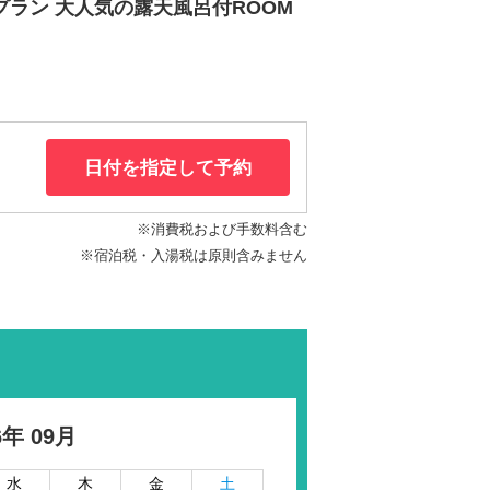
プラン 大人気の露天風呂付ROOM
日付を指定して予約
※消費税および手数料含む
※宿泊税・入湯税は原則含みません
6年 09月
水
木
金
土