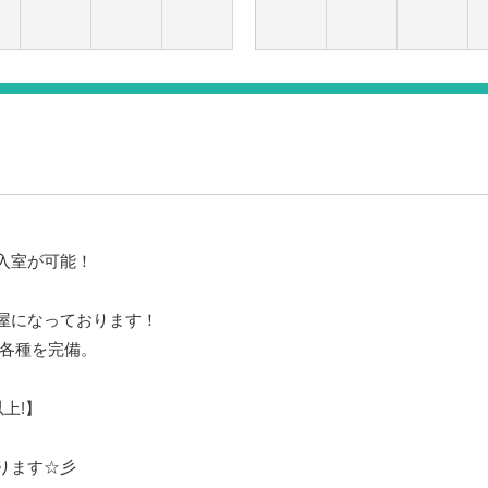
入室が可能！
屋になっております！
ィ各種を完備。
以上!】
ります☆彡