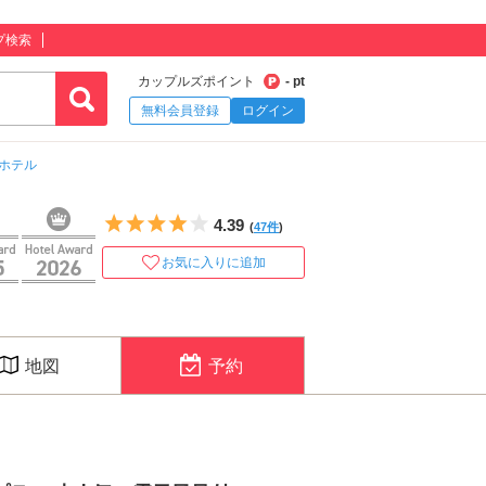
プ検索
カップルズポイント
- pt
無料会員登録
ログイン
ホテル
5つ星のうち4
4.39
(
47件
)
お気に入りに追加
地図
予約