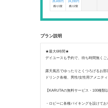
26,400円
24,200円
残り1室
残り2室
プラン説明
★最大6時間★
デイユースも予約で、待ち時間無くご
露天風呂でゆったりとくつろげるお部
ドリンク各種、男性/女性用アメニテ
【KARUTAの無料サービス・100種類
・ロビーに各種バイキングを設けてお