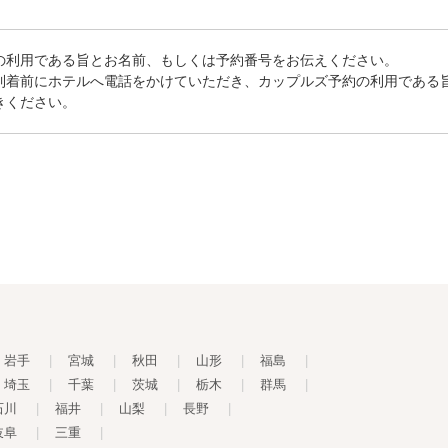
の利用である旨とお名前、もしくは予約番号をお伝えください。
到着前にホテルへ電話をかけていただき、カップルズ予約の利用である
きください。
岩手
|
宮城
|
秋田
|
山形
|
福島
|
埼玉
|
千葉
|
茨城
|
栃木
|
群馬
|
石川
|
福井
|
山梨
|
長野
|
岐阜
|
三重
|