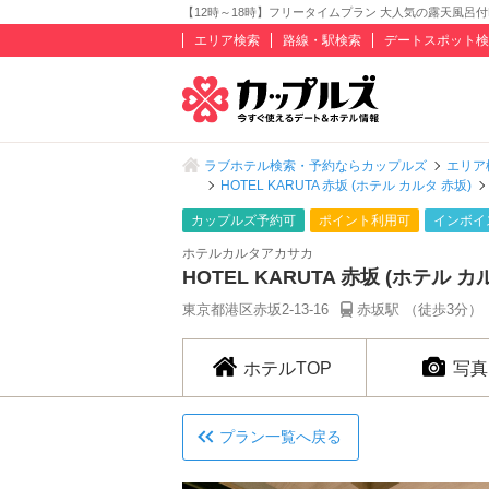
【12時～18時】フリータイムプラン 大人気の露天風呂付ROOM
エリア検索
路線・駅検索
デートスポット検
ラブホテル検索・予約ならカップルズ
エリア
HOTEL KARUTA 赤坂 (ホテル カルタ 赤坂)
カップルズ予約可
ポイント利用可
インボイ
ホテルカルタアカサカ
HOTEL KARUTA 赤坂 (ホテル カ
東京都港区赤坂2-13-16
赤坂駅 （徒歩3分）
ホテルTOP
写真
プラン一覧へ戻る