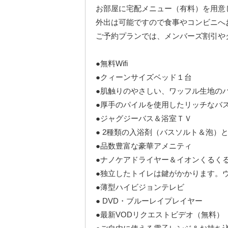
お部屋に宅配メニュー（有料）を用意
外出は可能ですので食事やコンビニへ
ご予約プランでは、メンバーズ割引や
●無料Wifi
●クィーンサイズベッド１台
●肌触りのやさしい、ワッフル生地の
●厚手のパイルを使用したリッチなバ
●ジャグジーバス＆浴室ＴＶ
● 2種類の入浴剤（バスソルト＆泡）
●品数豊富な豪華アメニティ
●ナノケアドライヤー＆イオンくるく
●独立したトイレは鍵がかかります。
●薄型ハイビジョンテレビ
● DVD・ブルーレイプレイヤー
●最新VODリクエストビデオ（無料）