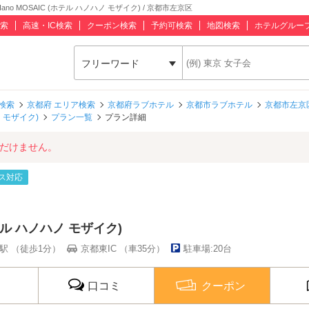
o MOSAIC (ホテル ハノハノ モザイク) / 京都市左京区
索
高速・IC検索
クーポン検索
予約可検索
地図検索
ホテルグルー
フリーワード
検索
京都府 エリア検索
京都府ラブホテル
京都市ラブホテル
京都市左京
ノ モザイク)
プラン一覧
プラン詳細
ただけません。
ス対応
(ホテル ハノハノ モザイク)
駅 （徒歩1分）
京都東IC （車35分）
駐車場:20台
口コミ
クーポン