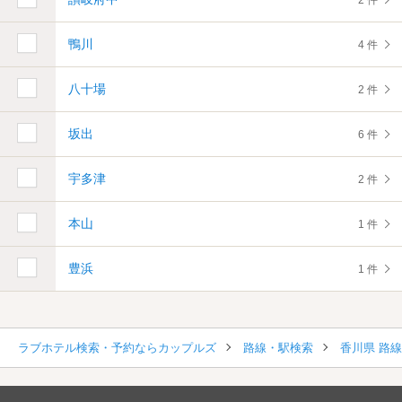
2 件
鴨川
4 件
八十場
2 件
坂出
6 件
宇多津
2 件
本山
1 件
豊浜
1 件
ラブホテル検索・予約ならカップルズ
路線・駅検索
香川県 路