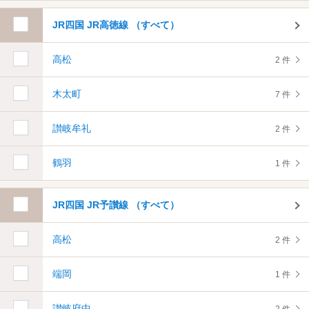
JR四国 JR高徳線 （すべて）
高松
2 件
木太町
7 件
讃岐牟礼
2 件
鶴羽
1 件
JR四国 JR予讃線 （すべて）
高松
2 件
端岡
1 件
讃岐府中