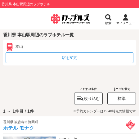
香川県 本山駅周辺のラブホテル
検索
マイメニュー
香川県 本山駅周辺のラブホテル一覧
本山
駅を変更
こだわり条件
並び替え
絞り込む
標準
1 ～ 1件目 /
1件
※予約カレンダーは19:40時点の情報です
香川県 観音寺市流岡町
ホテル モナク