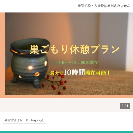
※宿泊税・入湯税は原則含みません
1
/
1
事前決済（カード・PayPay）