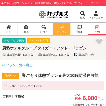
巣ごもり休憩プラン★最大10時間滞在可能：男塾ホテルグループ タイガー・アンド・ドラゴン / 岐阜市
検索
マイメニュー
TOP
写真
口コミ
クーポン
地図
予約
カップルズ予約
ポイント利用可
男塾ホテルグループ タイガー・アンド・ドラゴン
岐阜羽島駅 （車11分）
岐阜羽島IC （車15分）
駐車場:31台
プラン一覧へ戻る
巣ごもり休憩プラン★最大10時間滞在可能
休憩など
IN 13:00 ～ 18:00 / OUT 23:00
（税込）
ご利用日未指定
6,980
料金
円～
※消費税および手数料含む