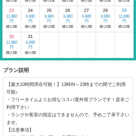
残り2室
残り2室
残り2室
残り2室
残り2室
残り2室
残り2室
23
24
25
26
27
28
29
11,980
6,980
6,980
6,980
6,980
6,980
11,980
円
円
円
円
円
円
円
残り2室
残り2室
残り2室
残り2室
残り2室
残り2室
残り2室
30
31
11,980
6,980
円
円
残り2室
残り2室
プラン説明
【最大10時間滞在可能！】13時IN～23時までの間でご利用
可能♪
・フリータイムよりお得なコスパ度外視プランです！是非ご
利用下さい
・ランクや客室の指定はできませんので、予めご了承下さい
ませ。
【注意事項】