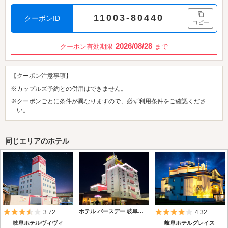
11003-80440
クーポンID
コピー
2026/08/28
クーポン有効期限
まで
【クーポン注意事項】
※カップルズ予約との併用はできません。
※クーポンごとに条件が異なりますので、必ず利用条件をご確認くださ
い。
同じエリアのホテル
5つ星のうち3.5
ホテル バースデー 岐阜西店
5つ星のうち4
3.72
4.32
岐阜ホテルヴィヴィ
岐阜ホテルグレイス