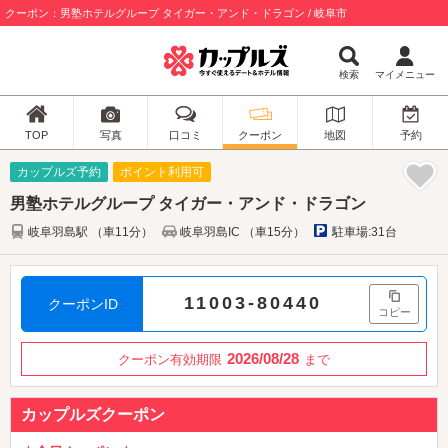
クーポン：男塾ホテルグループ タイガー・アンド・ドラゴン / 岐阜市
検索
マイメニュー
TOP
写真
口コミ
クーポン
地図
予約
カップルズ予約
ポイント利用可
男塾ホテルグループ タイガー・アンド・ドラゴン
岐阜羽島駅 （車11分）
岐阜羽島IC （車15分）
駐車場:31台
11003-80440
クーポンID
コピー
2026/08/28
クーポン有効期限
まで
カップルズクーポン