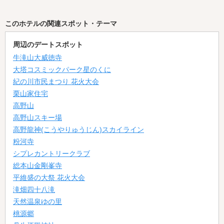
このホテルの関連スポット・テーマ
周辺のデートスポット
牛滝山大威徳寺
大塔コスミックパーク星のくに
紀の川市民まつり 花火大会
栗山家住宅
高野山
高野山スキー場
高野龍神(こうやりゅうじん)スカイライン
粉河寺
シプレカントリークラブ
総本山金剛峯寺
平維盛の大祭 花火大会
滝畑四十八滝
天然温泉ゆの里
桃源郷