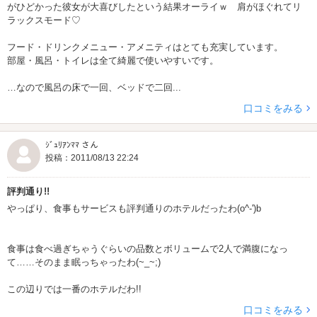
がひどかった彼女が大喜びしたという結果オーライｗ 肩がほぐれてリ
ラックスモード♡
フード・ドリンクメニュー・アメニティはとても充実しています。
部屋・風呂・トイレは全て綺麗で使いやすいです。
…なので風呂の床で一回、ベッドで二回...
口コミをみる
ｼﾞｭﾘｱﾝﾏﾏ さん
投稿：2011/08/13 22:24
評判通り!!
やっぱり、食事もサービスも評判通りのホテルだったわ(o^-')b
食事は食べ過ぎちゃうぐらいの品数とボリュームで2人で満腹になっ
て……そのまま眠っちゃったわ(~_~;)
この辺りでは一番のホテルだわ!!
口コミをみる