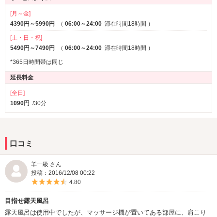
[月～金]
4390円～5990円
（
06:00～24:00
滞在時間18時間
）
[土・日・祝]
5490円～7490円
（
06:00～24:00
滞在時間18時間
）
*365日時間帯は同じ
延長料金
[全日]
1090円
/30分
口コミ
羊一級 さん
投稿：2016/12/08 00:22
5つ星のうち4.5
4.80
目指せ露天風呂
露天風呂は使用中でしたが、マッサージ機が置いてある部屋に、肩こり