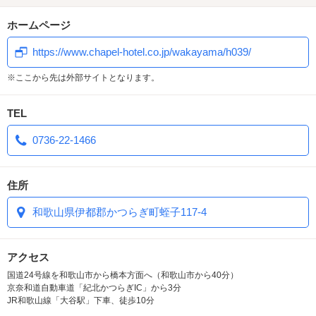
101、211号室
ホームページ
カラオケルーム
https://www.chapel-hotel.co.jp/wakayama/h039/
210号室
本格 露天風呂
※ここから先は外部サイトとなります。
202・302号室
TEL
コスプレルーム
0736-22-1466
★☆★☆★☆★☆★☆★☆★☆★☆★☆
住所
和歌山県伊都郡かつらぎ町蛭子117-4
アクセス
国道24号線を和歌山市から橋本方面へ（和歌山市から40分）
京奈和道自動車道「紀北かつらぎIC」から3分
JR和歌山線「大谷駅」下車、徒歩10分