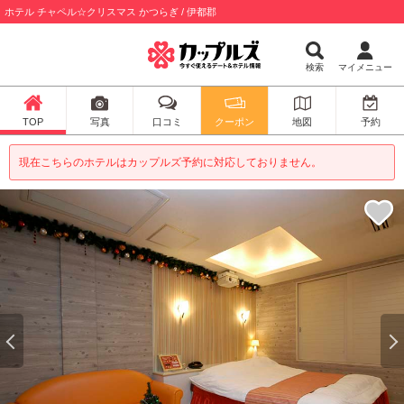
ホテル チャペル☆クリスマス かつらぎ / 伊都郡
検索
マイメニュー
TOP
写真
口コミ
クーポン
地図
予約
現在こちらのホテルはカップルズ予約に対応しておりません。