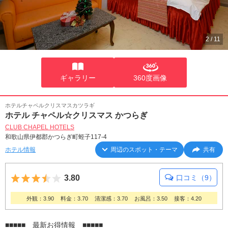
2
/
11
ギャラリー
360度画像
ホテルチャペルクリスマスカツラギ
ホテル チャペル☆クリスマス かつらぎ
CLUB CHAPEL HOTELS
和歌山県伊都郡かつらぎ町蛭子117-4
ホテル情報
周辺のスポット・テーマ
共有
5つ星のうち3.5
3.80
口コミ（9）
外観：3.90
料金：3.70
清潔感：3.70
お風呂：3.50
接客：4.20
■■■■■ 最新お得情報 ■■■■■