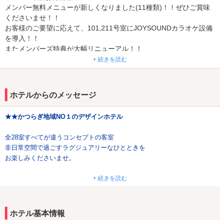
メンバー無料メニューが新しくなりました(11種類)！！ぜひご賞味
くださいませ！！
お客様のご要望に応えて、101,211号室にJOYSOUNDカラオケ設備
を導入！！
またメンバーズ特典が大幅リニューアル！！
お昼12時までのチェックインで全室¥2,990均一
+ 続きを読む
(4時間・平日税抜き）無料フードなどもついてくる！！
■■■■■ スペシャルイベント情報 ■■■■■
ホテルからのメッセージ
宿泊無料券やオールタイム半額券、
メニュー無料サービス券などお得なチケットが
★★かつらぎ地域NO１のデザインホテル
当たる、ガチャガチャ企画実施中！！
全28室すべてが違うコンセプトの客室
■■■■■コンセプトルームが大人気♬■■■■■
非日常空間で過ごすラグジュアリーなひとときを
210号室 露天風呂
お楽しみくださいませ。
202、302号室 コスプレルーム
新企画ガチャガチャドリームカプセルイベントスタート♪
+ 続きを読む
都会の喧騒を忘れさせてくれる、くつろぎのホテル。
宿泊無料券やプレゼントなどが当たる！
★☆★☆★☆★☆★☆★☆★☆★☆★☆
ホテル基本情報
おすすめルーム