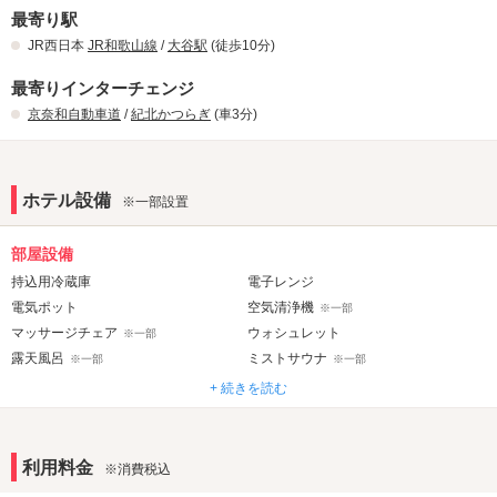
最寄り駅
JR西日本
JR和歌山線
/
大谷駅
(徒歩10分)
最寄りインターチェンジ
京奈和自動車道
/
紀北かつらぎ
(車3分)
ホテル設備
※一部設置
部屋設備
持込用冷蔵庫
電子レンジ
電気ポット
空気清浄機
※一部
マッサージチェア
ウォシュレット
※一部
露天風呂
ミストサウナ
※一部
※一部
+ 続きを読む
音響・映像・通信
カラオケ
VOD
※一部
Wi-Fi
Android充電器
※一部
利用料金
※消費税込
iPhone充電器
※一部