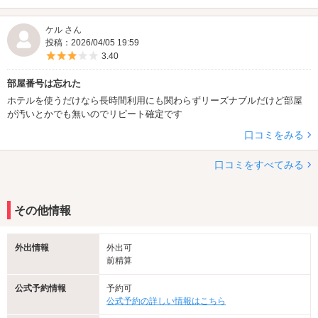
ケル さん
投稿：2026/04/05 19:59
5つ星のうち3
3.40
部屋番号は忘れた
ホテルを使うだけなら長時間利用にも関わらずリーズナブルだけど部屋
が汚いとかでも無いのでリピート確定です
口コミをみる
口コミをすべてみる
その他情報
外出情報
外出可
前精算
公式予約情報
予約可
公式予約の詳しい情報はこちら