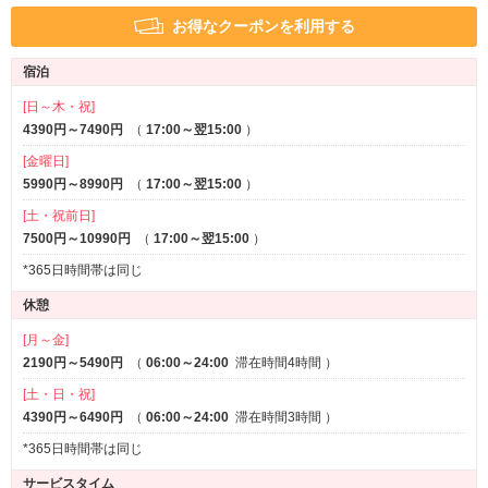
アメニティ
お得なクーポンを利用する
セレクトシャンプー
ヘアアイロン
宿泊
電気マッサージ器
コスプレ
※一部
※一部
[日～木・祝]
部屋タイプ
4390円～7490円
（
17:00～翌15:00
）
和室
テラス
※一部
※一部
[金曜日]
禁煙ルーム
バリアフリー
※一部
※一部
5990円～8990円
（
17:00～翌15:00
）
3名以上利用可
1名利用可
[土・祝前日]
7500円～10990円
（
17:00～翌15:00
）
サービス
ルームサービス
女子会
*365日時間帯は同じ
※一部
休憩
[月～金]
2190円～5490円
（
06:00～24:00
滞在時間4時間
）
[土・日・祝]
4390円～6490円
（
06:00～24:00
滞在時間3時間
）
*365日時間帯は同じ
サービスタイム