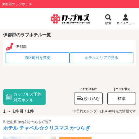
伊都郡のラブホテル
検索
マイメニュー
伊都郡のラブホテル一覧
伊都郡
市区町村を変更
ホテルエリアで見る
こだわり条件
並び替え
カップルズ予約
絞り込む
標準
対応ホテル
1 ～ 1件目 /
1件
※予約カレンダーは04:40時点の情報です
和歌山県 伊都郡かつらぎ町蛭子
ホテル チャペル☆クリスマス かつらぎ