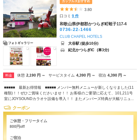
カップルズおすすめ
5つ星のうち3.5
3.80
口コミ
9 件
和歌山県伊都郡かつらぎ町蛭子117-4
0736-22-1466
CLUB CHAPEL HOTELS
大谷駅 (徒歩10分)
フォトギャラリー
紀北かつらぎIC
(車3分)
休憩
2,190 円 ～
サービスタイム
4,390 円 ～
宿泊
4,390 円 ～
料金
■■■■■ 最新お得情報 ■■■■■ メンバー無料メニューが新しくなりました(11
種類)！！ぜひご賞味くださいませ！！ お客様のご要望に応えて、101,211号
室にJOYSOUNDカラオケ設備を導入！！ またメンバーズ特典が大幅リニュ...
クーポン
ご休憩・フリータイム
800円off
ご宿泊