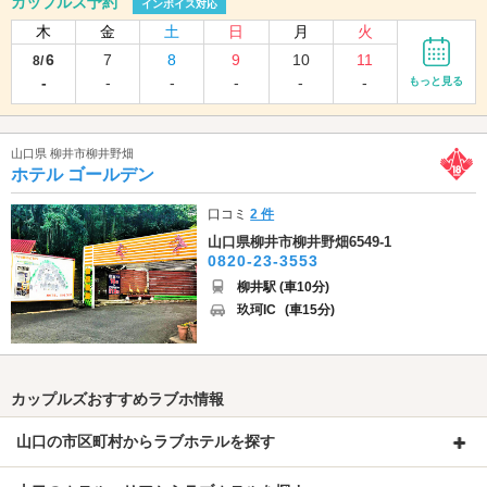
カップルズ予約
インボイス対応
木
金
土
日
月
火
6
7
8
9
10
11
8/
-
-
-
-
-
-
もっと見る
山口県 柳井市柳井野畑
ホテル ゴールデン
口コミ
2 件
山口県柳井市柳井野畑6549-1
0820-23-3553
柳井駅 (車10分)
玖珂IC
(車15分)
カップルズおすすめラブホ情報
山口の市区町村からラブホテルを探す