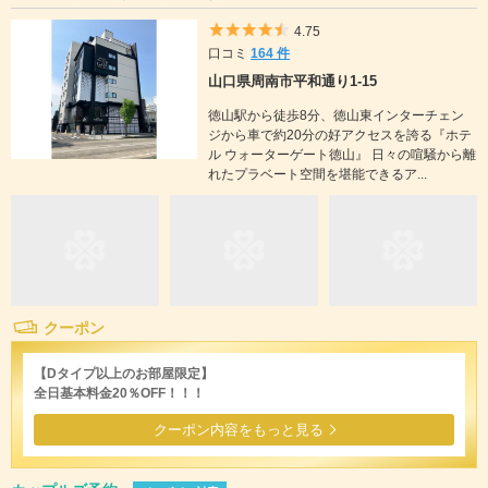
5つ星のうち4.5
4.75
口コミ
164 件
山口県周南市平和通り1-15
徳山駅から徒歩8分、徳山東インターチェン
ジから車で約20分の好アクセスを誇る『ホテ
ル ウォーターゲート徳山』 日々の喧騒から離
れたプラベート空間を堪能できるア...
クーポン
【Dタイプ以上のお部屋限定】
全日基本料金20％OFF！！！
クーポン内容をもっと見る