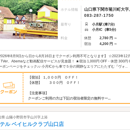
山口県下関市菊川町大字
ホテル情報
083-287-1750
最寄り
小月駅 (車7分)
小月IC
(車5分)
料金
休憩
2,780 円 ～
宿泊
4,200 円 ～
2026年8月9日から日から8月16日までクーポン利用不可となります】 ☆2023年12月～ 
、TVer、Abemaなど動画配信サービスが見放題！ ★宿泊 1,000円 OFF・休憩 30
ーポンページをチェック♪♪ 小月ICから車で５分の閑静なエリアにたたずむ『ヴォ...
【宿泊】 １,０００円 ＯＦＦ！
【休憩】 ３００円 ＯＦＦ！
【注意事項】
クーポンご利用の方は下記の宿泊者限定の無料サー...
口県 山陽小野田市字山川字上浴
テル ベイヒルクラブ山口店