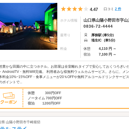
5つ星のうち4
4.47
口コミ
2 件
山口県山陽小野田市字山川
ホテル情報
0836-72-4444
最寄り
厚狭駅 (車5分)
埴生IC
(車5分)
料金
休憩
4,110 円 ～
宿泊
7,100 円 ～
然豊かな田園の中に立つホテル。お部屋は全室離れタイプで安心しておくつろぎいた
・AndroidTV・無料Wifi完備。 利用者みな様無料ウェルカムサービス。さらに
本料金10%~15%OFF・食事メニューが20％OFFや無料アルコールドリンクサー
のポイントで...
休憩 300円OFF
ノータイム 700円OFF
宿泊 1200円OFF
口県 山陽小野田市千崎堀切