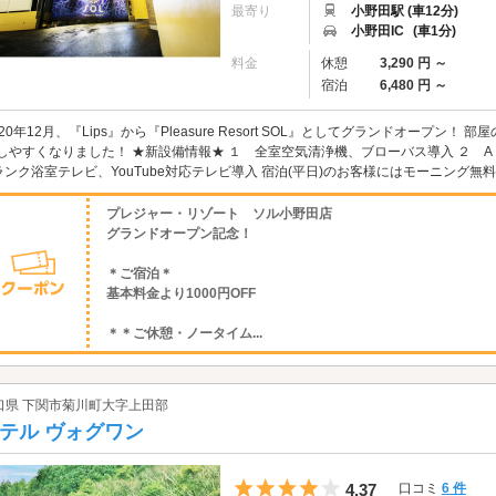
最寄り
小野田駅 (車12分)
小野田IC
(車1分)
料金
休憩
3,290 円 ～
宿泊
6,480 円 ～
020年12月、『Lips』から『Pleasure Resort SOL』としてグランドオープ
しやすくなりました！ ★新設備情報★ １ 全室空気清浄機、ブローバス導入 ２ A
ランク浴室テレビ、YouTube対応テレビ導入 宿泊(平日)のお客様にはモーニング無料！休
プレジャー・リゾート ソル小野田店
グランドオープン記念！
＊ご宿泊＊
基本料金より1000円OFF
＊＊ご休憩・ノータイム...
口県 下関市菊川町大字上田部
テル ヴォグワン
5つ星のうち4
4.37
口コミ
6 件