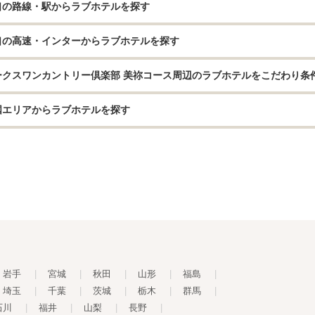
口の路線・駅からラブホテルを探す
口の高速・インターからラブホテルを探す
ークスワンカントリー倶楽部 美祢コース周辺のラブホテルをこだわり条
国エリアからラブホテルを探す
岩手
|
宮城
|
秋田
|
山形
|
福島
|
埼玉
|
千葉
|
茨城
|
栃木
|
群馬
|
石川
|
福井
|
山梨
|
長野
|