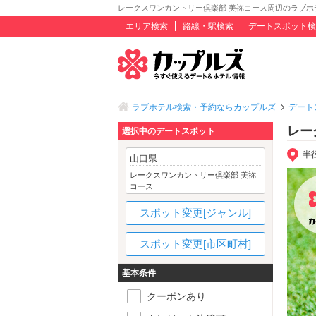
レークスワンカントリー倶楽部 美祢コース周辺のラブホ
エリア検索
路線・駅検索
デートスポット検
ラブホテル検索・予約ならカップルズ
デート
レー
選択中のデートスポット
半
山口県
レークスワンカントリー倶楽部 美祢
コース
スポット変更[ジャンル]
スポット変更[市区町村]
基本条件
クーポンあり