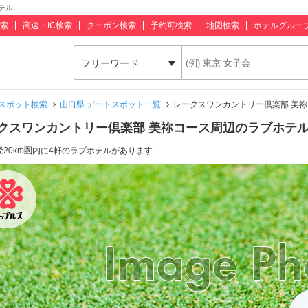
テル
索
高速・IC検索
クーポン検索
予約可検索
地図検索
ホテルグルー
フリーワード
スポット検索
山口県 デートスポット一覧
レークスワンカントリー倶楽部 美祢
クスワンカントリー倶楽部 美祢コース周辺のラブホテ
径20km圏内に4軒のラブホテルがあります