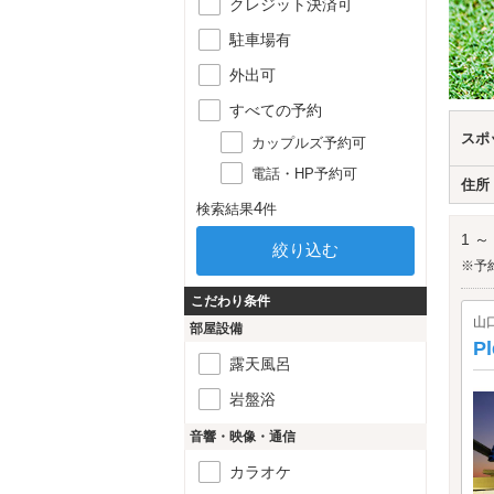
クレジット決済可
駐車場有
外出可
すべての予約
スポ
カップルズ予約可
電話・HP予約可
住所
4
検索結果
件
1 ～
※予
こだわり条件
山
部屋設備
P
露天風呂
岩盤浴
音響・映像・通信
カラオケ