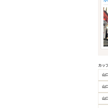
ホ
カッ
山
山
山