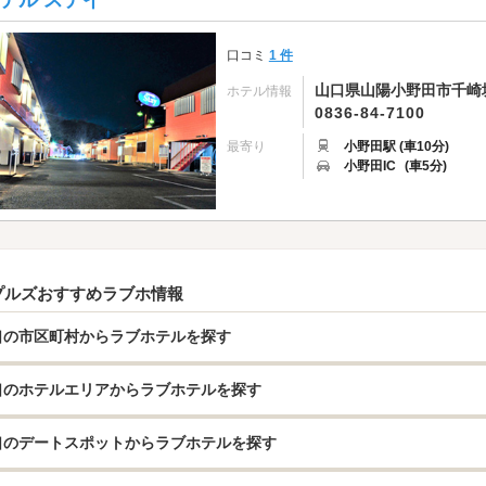
テル ステイ
口コミ
1 件
山口県山陽小野田市千崎堀切
ホテル情報
0836-84-7100
最寄り
小野田駅 (車10分)
小野田IC
(車5分)
プルズおすすめラブホ情報
口の市区町村からラブホテルを探す
口のホテルエリアからラブホテルを探す
口のデートスポットからラブホテルを探す