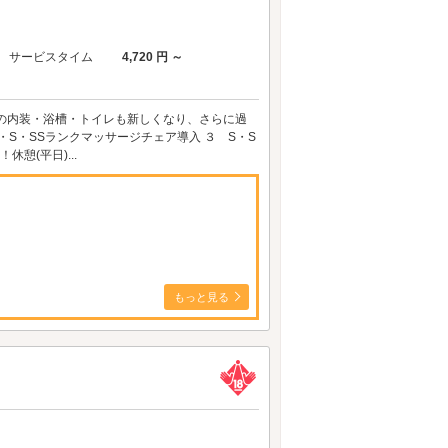
サービスタイム
4,720 円 ～
ン！ 部屋の内装・浴槽・トイレも新しくなり、さらに過
・S・SSランクマッサージチェア導入 ３ S・S
憩(平日)...
もっと見る