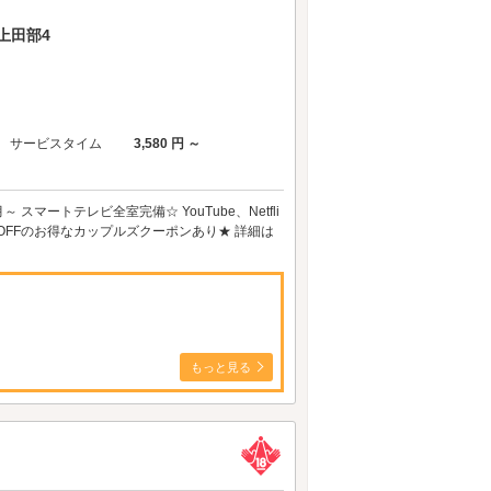
上田部4
サービスタイム
3,580 円 ～
スマートテレビ全室完備☆ YouTube、Netfli
0円 OFFのお得なカップルズクーポンあり★ 詳細は
もっと見る