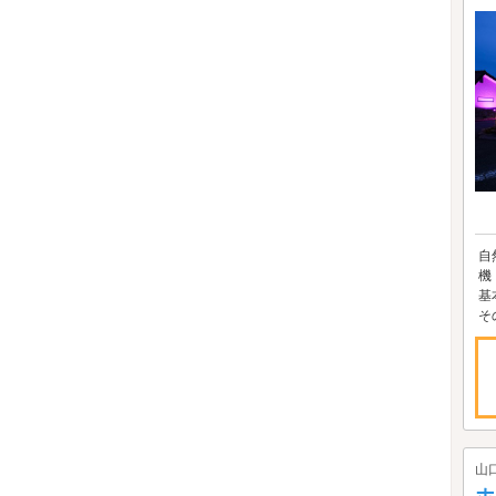
自
機
基
そ
山