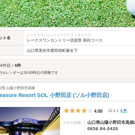
レークスワンカントリークラブ ミネコース
ット名
レークスワンカントリー倶楽部 美祢コース
山口県
美祢市豊田前町麻生下
 4件目 /
4件
約カレンダーは18:40時点の情報です
口県 山陽小野田市高畑
leasure Resort SOL 小野田店 (ソル小野田店)
5つ星のうち4
4.00
口コミ
4 件
山口県山陽小野田市高畑2
ホテル情報
0836-84-0420