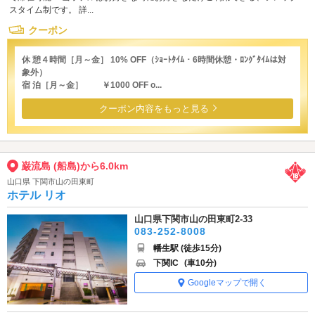
スタイム制です。 詳...
クーポン
休 憩４時間［月～金］ 10% OFF（ｼｮｰﾄﾀｲﾑ・6時間休憩・ﾛﾝｸﾞﾀｲﾑは対
象外）
宿 泊［月～金］ ￥1000 OFF o...
クーポン内容をもっと見る
巌流島 (船島)から6.0km
山口県 下関市山の田東町
ホテル リオ
山口県下関市山の田東町2-33
083-252-8008
幡生駅 (徒歩15分)
下関IC
(車10分)
Googleマップで開く