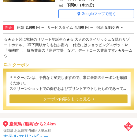
下関IC
(車15分)
Googleマップで開く
休憩
2,990 円 ～
サービスタイム
4,490 円 ～
宿泊
5,990 円 ～
料金
☆★☆下関に究極のリゾート地誕生☆★☆ 大人のスタイリッシュな隠れリゾ
ートホテル。 JR下関駅からも徒歩圏内！ 付近にはショッピングスポットや
「海峡館」、 鮮魚豊富の「唐戸市場」など、デートコース豊富です♪ ★ルーム
ウ...
クーポン
＊＊クーポンは、予告なく変更しますので、常に最新のクーポンを確認
ください。
スクリーンショットでの保存およびプリントアウトしたものであって...
クーポン内容をもっと見る
巌流島 (船島)から2.4km
福岡県 北九州市門司区大里本町
ホテル マリンビュー