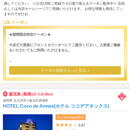
感してください。 ☆公式LINEご登録でその場で使えるクーポン配布中☆ 店頭
もしくは当店ホームページでご登録いただけます。 お得な情報も発信してい
ますのでぜひお...
クーポン
★期間限定特別クーポン★
※必ず入室前にフロントカウンターにてご提示ください。入室後ご連絡
をいただいてもご利用いただけません。
...
クーポン内容をもっと見る
巌流島 (船島)から6.6km
福岡県 北九州市小倉北区西港町
HOTEL Coco de Annex(ホテル ココデアネックス)
カップルズおすすめ
5つ星のうち3.5
3.87