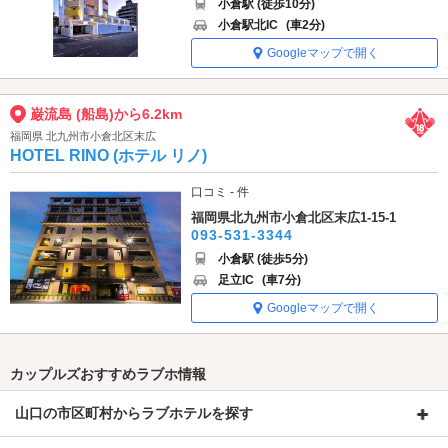
小倉駅 (徒歩10分)
小倉駅北IC
(車2分)
Googleマップで開く
巌流島 (船島)から6.2km
福岡県 北九州市小倉北区末広
HOTEL RINO (ホテル リノ)
口コミ - 件
福岡県北九州市小倉北区末広1-15-1
093-531-3344
小倉駅 (徒歩5分)
足立IC
(車7分)
Googleマップで開く
カップルズおすすめラブホ情報
山口の市区町村からラブホテルを探す