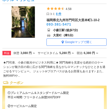
5つ星のうち4.5
4.58
口コミ
8 件
福岡県北九州市門司区大里本町1-10-2
093-381-5471
小森江駅 (徒歩7分)
大里IC
(車5分)
Googleマップで開く
休憩
3,080 円 ～
サービスタイム
5,280 円 ～
宿泊
6,380 円 ～
料金
★門司港、小倉の観光やビジネス利用に★ 関門海峡を見渡せる絶好のロケー
ションが魅力目の前に広がる関門海峡を見ながらロマンチックなひとときを過
ごせるマリンビュー。 ジェットorブロアバスがあるお部屋もあります♪ また、
無料WiFiや...
クーポン
①プレミアムルーム＆スタンダードルーム限定
平日４時間･フリータイム休憩300円OFF
②サービスルーム限定