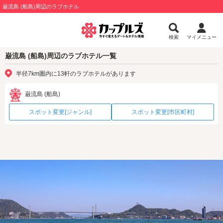
巌流島 (船島)周辺のラブホテル
検索
マイメニュー
巌流島 (船島)周辺のラブホテル一覧
半径7km圏内に13軒のラブホテルがあります
巌流島 (船島)
スポット変更[ジャンル]
スポット変更[市区町村]