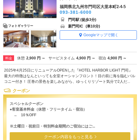
福岡県北九州市門司区大里本町2-4-5
093-381-6000
門司駅 (徒歩3分)
新門司IC
(車10分)
フォトギャラリー
Googleマップで開く
休憩
2,900 円 ～
サービスタイム
4,900 円 ～
宿泊
4,900 円 ～
料金
2025年4月25日にリニューアルOPENした『HOTEL HARBOR LIGHT 門司』
最大の特徴はなんといっても全室オーシャンフロント！目の前に海を臨むバル
コニー付き！ 圧巻の景色を楽しみながら、ゆっくりリゾート気分で2人だ...
クーポン
スペシャルクーポン
●客室基本料金（休憩・フリータイム・宿泊）
→ 10％OFF
※土曜日・祝前日・特別料金期間のご宿泊にはご...
クーポン内容をもっと見る