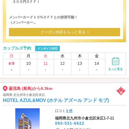
３００円ＯＦＦ！
メンバーカード１０%ＯＦＦとの併用可能！
（メンバーカー...
クーポン内容をもっと見る
カップルズ予約
インボイス対応
日
月
火
水
木
金
9
10
11
12
13
14
8/
-
-
-
-
-
-
もっと見る
巌流島 (船島)から6.3km
福岡県 北九州市小倉北区末広
HOTEL AZUL&MOV (ホテル アズール アンド モブ)
口コミ
5 件
福岡県北九州市小倉北区末広1-7-11
093-531-6622