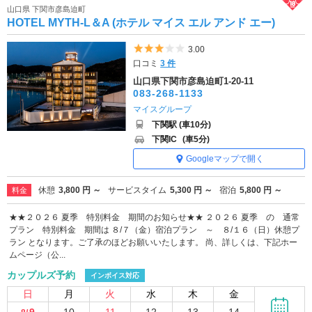
山口県 下関市彦島迫町
HOTEL MYTH-L＆A (ホテル マイス エル アンド エー)
5つ星のうち3
3.00
口コミ
3 件
山口県下関市彦島迫町1-20-11
083-268-1133
マイスグループ
下関駅 (車10分)
下関IC
(車5分)
Googleマップで開く
休憩
3,800 円 ～
サービスタイム
5,300 円 ～
宿泊
5,800 円 ～
料金
★★２０２６ 夏季 特別料金 期間のお知らせ★★ ２０２６ 夏季 の 通常
プラン 特別料金 期間は ８/７（金）宿泊プラン ～ ８/１６（日）休憩プ
ラン となります。ご了承のほどお願いいたします。 尚、詳しくは、下記ホー
ムページ（公...
カップルズ予約
インボイス対応
日
月
火
水
木
金
9
10
11
12
13
14