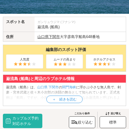
スポット名
ガンリュウジマ (フナシマ)
巌流島 (船島)
住所
山口県
下関市
大字彦島字船島648番地
編集部のスポット評価
人気度
ムードの高まり
ホテルアクセス
巌流島 (船島)と周辺のラブホテル情報
巌流島（船島）は、
山口県
下関市
の
関門海峡
に浮かぶ小さな無人島で、剣
豪・宮本武蔵と佐々木小次郎の決闘の舞台として知られています。正式名
称は「船島」ですが、小次郎の流派「巌流」にちなみ巌流島と呼ばれるよ
うになりました。島内には両雄の決闘を再現した像や石碑が点在し、歴史
のロマンに触れながら散策を楽しめます。小さな島ながら自然が豊かで、
展望台からは関門海峡の絶景や下関市街地を一望でき、特に夕暮れ時はカ
こだわり条件
並び替え
カップルズ予約
ップルに人気の時間帯。桟橋や遊歩道も整備され、のんびりと過ごせる環
絞り込む
標準
境が整っています。また釣りスポットとしても知られており、アウトドア
対応ホテル
派にもおすすめ。島へは定期連絡船で約10分とアクセスも良好。船上から