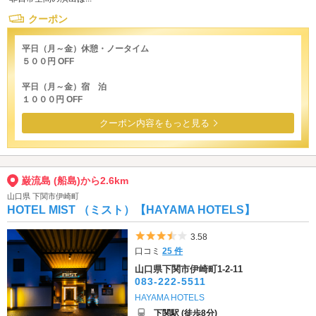
クーポン
平日（月～金）休憩・ノータイム
５００円 OFF
平日（月～金）宿 泊
１０００円 OFF
クーポン内容をもっと見る
巌流島 (船島)から2.6km
山口県 下関市伊崎町
HOTEL MIST （ミスト）【HAYAMA HOTELS】
5つ星のうち3.5
3.58
口コミ
25 件
山口県下関市伊崎町1-2-11
083-222-5511
HAYAMA HOTELS
下関駅 (徒歩8分)