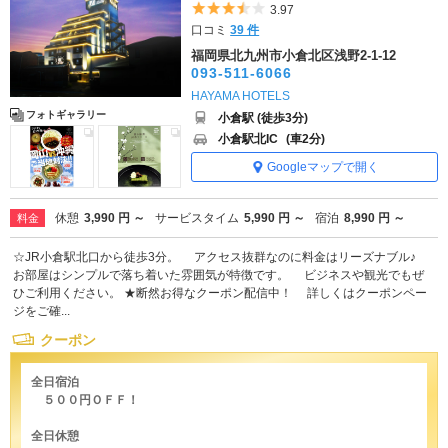
5つ星のうち3.5
3.97
口コミ
39 件
福岡県北九州市小倉北区浅野2-1-12
093-511-6066
HAYAMA HOTELS
フォトギャラリー
小倉駅 (徒歩3分)
小倉駅北IC
(車2分)
Googleマップで開く
休憩
3,990 円 ～
サービスタイム
5,990 円 ～
宿泊
8,990 円 ～
料金
☆JR小倉駅北口から徒歩3分。 アクセス抜群なのに料金はリーズナブル♪
お部屋はシンプルで落ち着いた雰囲気が特徴です。 ビジネスや観光でもぜ
ひご利用ください。 ★断然お得なクーポン配信中！ 詳しくはクーポンペー
ジをご確...
クーポン
全日宿泊
５００円ＯＦＦ！
全日休憩