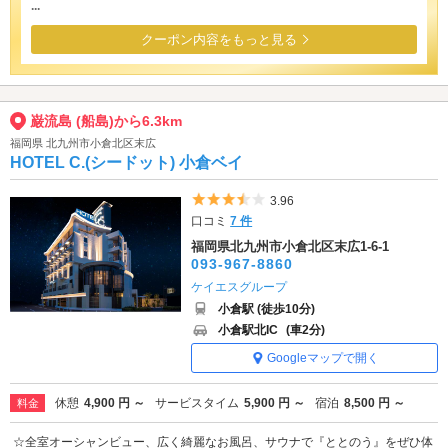
...
クーポン内容をもっと見る
巌流島 (船島)から6.3km
福岡県 北九州市小倉北区末広
HOTEL C.(シードット) 小倉ベイ
5つ星のうち3.5
3.96
口コミ
7 件
福岡県北九州市小倉北区末広1-6-1
093-967-8860
ケイエスグループ
小倉駅 (徒歩10分)
小倉駅北IC
(車2分)
Googleマップで開く
休憩
4,900 円 ～
サービスタイム
5,900 円 ～
宿泊
8,500 円 ～
料金
☆全室オーシャンビュー、広く綺麗なお風呂、サウナで『ととのう』をぜひ体