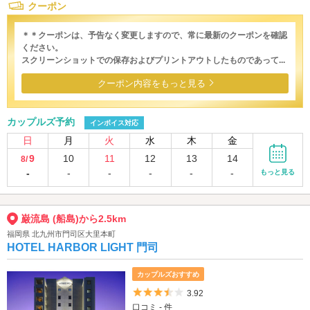
クーポン
＊＊クーポンは、予告なく変更しますので、常に最新のクーポンを確認
ください。
スクリーンショットでの保存およびプリントアウトしたものであって...
クーポン内容をもっと見る
カップルズ予約
インボイス対応
日
月
火
水
木
金
9
10
11
12
13
14
8/
-
-
-
-
-
-
もっと見る
巌流島 (船島)から2.5km
福岡県 北九州市門司区大里本町
HOTEL HARBOR LIGHT 門司
カップルズおすすめ
5つ星のうち3.5
3.92
口コミ - 件