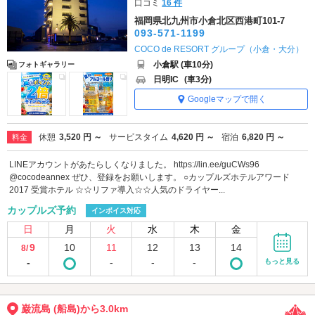
口コミ
16 件
福岡県北九州市小倉北区西港町101-7
093-571-1199
COCO de RESORT グループ（小倉・大分）
小倉駅 (車10分)
フォトギャラリー
日明IC
(車3分)
Googleマップで開く
休憩
3,520 円 ～
サービスタイム
4,620 円 ～
宿泊
6,820 円 ～
料金
LINEアカウントがあたらしくなりました。 https://lin.ee/guCWs96
@cocodeannex ぜひ、登録をお願いします。 ○カップルズホテルアワード
2017 受賞ホテル ☆☆リファ導入☆☆人気のドライヤー...
カップルズ予約
インボイス対応
日
月
火
水
木
金
9
10
11
12
13
14
8/
-
-
-
-
もっと見る
巌流島 (船島)から3.0km