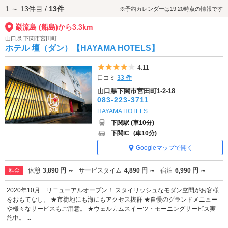
1 ～ 13件目 /
13件
潮風を感じながら海の旅を楽しみつつ、巌流島では歴史と自然が織りなす
※予約カレンダーは19:20時点の情報です
非日常の時間をお過ごしください。
巌流島 (船島)から3.3km
巌流島 (船島)へは、
下関駅・彦島エリアのラブホテル
、
福岡県
の
小倉・門
司エリアのラブホテル
からもアクセスが便利です。
山口県 下関市宮田町
ホテル 壇（ダン）【HAYAMA HOTELS】
5つ星のうち4
4.11
口コミ
33 件
山口県下関市宮田町1-2-18
083-223-3711
HAYAMA HOTELS
下関駅 (車10分)
下関IC
(車10分)
Googleマップで開く
休憩
3,890 円 ～
サービスタイム
4,890 円 ～
宿泊
6,990 円 ～
料金
2020年10月 リニューアルオープン！ スタイリッシュなモダン空間がお客様
をおもてなし。 ★市街地にも海にもアクセス抜群 ★自慢のグランドメニュー
や様々なサービスもご用意。 ★ウェルカムスイーツ・モーニングサービス実
施中。 ...