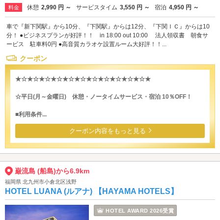
休憩
2,990 円 ～
サービスタイム
3,550 円 ～
宿泊
4,950 円 ～
料金
車で『新下関駅』から10分、『下関駅』からは12分、『下関ＩＣ』からは10
分！ ●ビジネスプランが好評！！ in 18:00 out 10:00 法人領収書 朝食サ
ービス 駐車料0円 ●高音質カラオケ設置ルーム大好評！！...
クーポン
★☆★☆★☆★☆★☆★☆★☆★☆★☆★☆★☆★
☆平日(月～金曜日) 休憩・ノータイムサービス・宿泊 10％OFF！
■利用条件...
クーポン内容をもっと見る
巌流島 (船島)から6.9km
福岡県 北九州市小倉北区浅野
HOTEL LUANA (ルアナ) 【HAYAMA HOTELS】
HOTEL AWARD 2026受賞