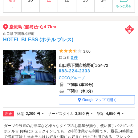
8/
-
-
-
-
-
-
もっと見る
巌流島 (船島)から4.7km
山口県 下関市椋野町
HOTEL BLESS (ホテル ブレス)
5つ星のうち3.5
3.60
口コミ
3 件
山口県下関市椋野町1-24-72
083-224-2333
COCOグループ
下関駅 (車10分)
下関IC
(車3分)
Googleマップで開く
休憩
2,200 円 ～
サービスタイム
3,850 円 ～
宿泊
4,950 円 ～
料金
ダーツ台設置のお部屋など様々なタイプのお部屋が揃う、使い勝手バツグンの
ホテル☆ 何時にチェックインしても、2時間休憩から利用でき、最長14時間ま
で滞在可能！ 当ホテルはお好きな時にお好きなだけご利用できる、フレック