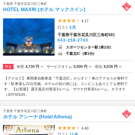
千葉県 千葉市花見川区三角町
HOTEL MAXIN (ホテル マックスイン)
5つ星のうち4
4.17
口コミ
4 件
千葉県千葉市花見川区三角町681
043-258-2700
スポーツセンター駅 (車2分)
千葉北IC
(車3分)
休憩
4,730 円 ～
サービスタイム
5,500 円 ～
宿泊
8,030 円 ～
料金
【アクセス】 東関東自動車道『千葉北IC』からすぐ！車のアクセスが便利で
す！駐車場も22台完備。ホテルの目の前には、コンビニもありとても便利で
す。 【お部屋】 露天風呂付客室3ルーム、サウナ付客室4ルーム、カラオケ
（JOYSOUN...
千葉県 千葉市花見川区三角町
ホテル アシーナ (Hotel Athena)
5つ星のうち4
4.40
口コミ
13 件