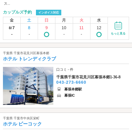
ス...
カップルズ予約
インボイス対応
金
土
日
月
火
水
7
8
9
10
11
12
8/
-
-
-
-
もっと見る
千葉県 千葉市花見川区幕張本郷
ホテル トレンディクラブ
口コミ - 件
千葉県千葉市花見川区幕張本郷1-36-8
043-273-6660
幕張本郷駅
幕張IC
千葉県 千葉市中央区栄町
ホテル ピーコック