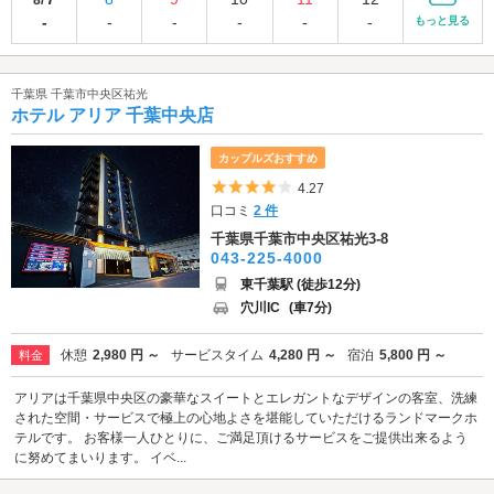
8/
-
-
-
-
-
-
もっと見る
千葉県 千葉市中央区祐光
ホテル アリア 千葉中央店
カップルズおすすめ
5つ星のうち4
4.27
口コミ
2 件
千葉県千葉市中央区祐光3-8
043-225-4000
東千葉駅 (徒歩12分)
穴川IC
(車7分)
休憩
2,980 円 ～
サービスタイム
4,280 円 ～
宿泊
5,800 円 ～
料金
アリアは千葉県中央区の豪華なスイートとエレガントなデザインの客室、洗練
された空間・サービスで極上の心地よさを堪能していただけるランドマークホ
テルです。 お客様一人ひとりに、ご満足頂けるサービスをご提供出来るよう
に努めてまいります。 イベ...