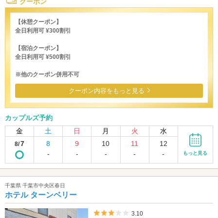
クーポン
【休憩クーポン】
全日利用可 ¥300割引
【宿泊クーポン】
全日利用可 ¥500割引
※他のクーポン併用不可
クーポン内容をもっと見る
カップルズ予約
金
土
日
月
火
水
7
8
9
10
11
12
8/
-
-
-
-
-
もっと見る
千葉県 千葉市中央区春日
ホテル ターンベリー
5つ星のうち3
3.10