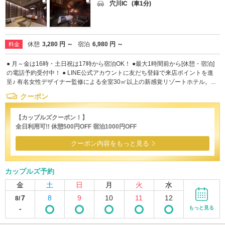
穴川IC
(車1分)
休憩
3,280 円 ～
宿泊
6,980 円 ～
料金
● 月～金は16時・土日祝は17時から宿泊OK！ ●最大1時間前から[休憩・宿泊]
の電話予約受付中！ ● LINE公式アカウントに友だち登録で来店ポイントを進
呈♪ 有名女性デザイナー監修による全室30㎡以上の新感覚リゾートホテル。...
クーポン
【カップルズクーポン！】
全日利用可!! 休憩500円OFF 宿泊1000円OFF
クーポン内容をもっと見る
カップルズ予約
金
土
日
月
火
水
7
8
9
10
11
12
8/
-
もっと見る