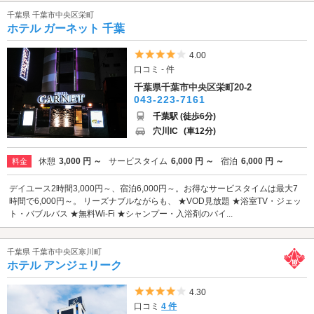
千葉県 千葉市中央区栄町
ホテル ガーネット 千葉
5つ星のうち4
4.00
口コミ - 件
千葉県千葉市中央区栄町20-2
043-223-7161
千葉駅 (徒歩6分)
穴川IC
(車12分)
休憩
3,000 円 ～
サービスタイム
6,000 円 ～
宿泊
6,000 円 ～
料金
デイユース2時間3,000円～、宿泊6,000円～。お得なサービスタイムは最大7
時間で6,000円～。 リーズナブルながらも、 ★VOD見放題 ★浴室TV・ジェッ
ト・バブルバス ★無料Wi-Fi ★シャンプー・入浴剤のバイ...
千葉県 千葉市中央区寒川町
ホテル アンジェリーク
5つ星のうち4
4.30
口コミ
4 件