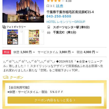
5つ星のうち4
4.08
口コミ
15 件
千葉県千葉市稲毛区長沼原町21-4
043-250-6500
HOTEL レモンツリーGROUP
スポーツセンター駅 (車9分)
フォトギャラリー
千葉北IC
(車1分)
休憩
1,500 円 ～
サービスタイム
3,980 円 ～
宿泊
4,980 円 ～
料金
♪｡*ﾟ☆ﾟ*｡♪｡*ﾟ☆ﾟ*｡♪｡*ﾟ☆ﾟ*｡♪｡*ﾟ☆ﾟ*｡♪ ◆2024年3月『★全室★リニューア
ル』致しました！！ スタイリッシュなデザインで清潔感あふれるお部屋へ生
まれ変わりました♪ 新たな『空間』をご堪能下さい♪ TOP...
クーポン
【全日利用可能】
■休憩・サービスタイム・宿泊 5％ＯＦＦ
クーポン内容をもっと見る