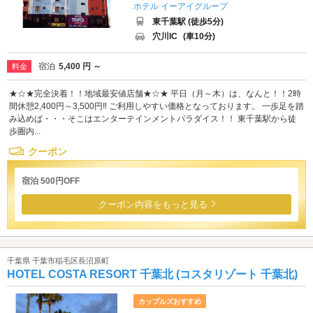
ホテル イーアイグループ
東千葉駅 (徒歩5分)
穴川IC
(車10分)
宿泊
5,400 円 ～
料金
★☆★完全決着！！地域最安値店舗★☆★ 平日（月～木）は、なんと！！2時
間休憩2,400円～3,500円‼ ご利用しやすい価格となっております。 一歩足を踏
み込めば・・・そこはエンターテインメントパラダイス！！ 東千葉駅から徒
歩圏内...
クーポン
宿泊 500円OFF
クーポン内容をもっと見る
千葉県 千葉市稲毛区長沼原町
HOTEL COSTA RESORT 千葉北 (コスタリゾート 千葉北)
カップルズおすすめ