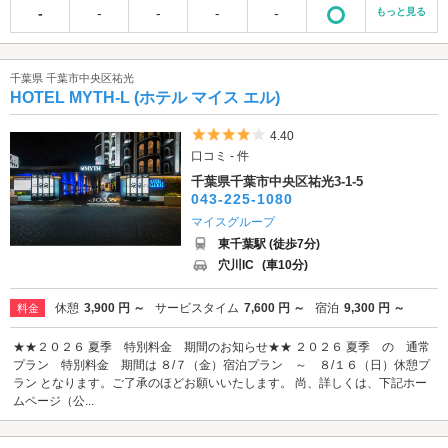
-
-
-
-
-
もっと見る
千葉県 千葉市中央区祐光
HOTEL MYTH-L (ホテル マイス エル)
5つ星のうち4
4.40
口コミ - 件
千葉県千葉市中央区祐光3-1-5
043-225-1080
マイスグループ
東千葉駅 (徒歩7分)
穴川IC
(車10分)
休憩
3,900 円 ～
サービスタイム
7,600 円 ～
宿泊
9,300 円 ～
料金
★★２０２６ 夏季 特別料金 期間のお知らせ★★ ２０２６ 夏季 の 通常
プラン 特別料金 期間は ８/７（金）宿泊プラン ～ ８/１６（日）休憩プ
ラン となります。ご了承のほどお願いいたします。 尚、詳しくは、下記ホー
ムページ（公...