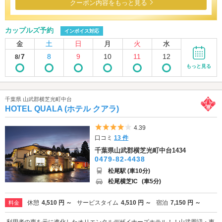
クーポン内容をもっと見る
カップルズ予約
インボイス対応
金
土
日
月
火
水
7
8
9
10
11
12
8/
もっと見る
千葉県 山武郡横芝光町中台
HOTEL QUALA (ホテル クアラ)
5つ星のうち4
4.39
口コミ
13 件
千葉県山武郡横芝光町中台1434
0479-82-4438
松尾駅 (車10分)
松尾横芝IC
(車5分)
休憩
4,510 円 ～
サービスタイム
4,510 円 ～
宿泊
7,150 円 ～
料金
利用者の声を元に進化したオリエンタルデザイナーズホテル！！山武周辺・東