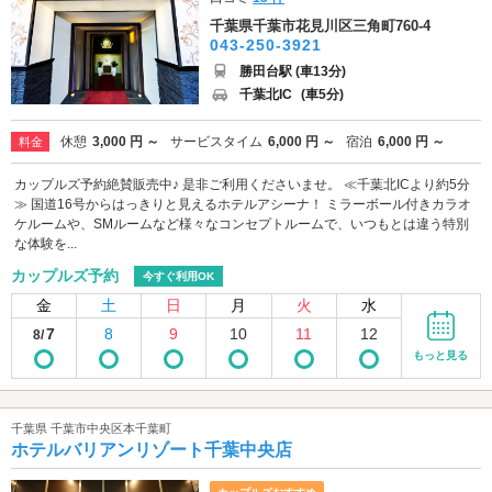
千葉県千葉市花見川区三角町760-4
043-250-3921
勝田台駅 (車13分)
千葉北IC
(車5分)
休憩
3,000 円 ～
サービスタイム
6,000 円 ～
宿泊
6,000 円 ～
料金
カップルズ予約絶賛販売中♪ 是非ご利用くださいませ。 ≪千葉北ICより約5分
≫ 国道16号からはっきりと見えるホテルアシーナ！ ミラーボール付きカラオ
ケルームや、SMルームなど様々なコンセプトルームで、いつもとは違う特別
な体験を...
カップルズ予約
今すぐ利用OK
金
土
日
月
火
水
7
8
9
10
11
12
8/
もっと見る
千葉県 千葉市中央区本千葉町
ホテルバリアンリゾート千葉中央店