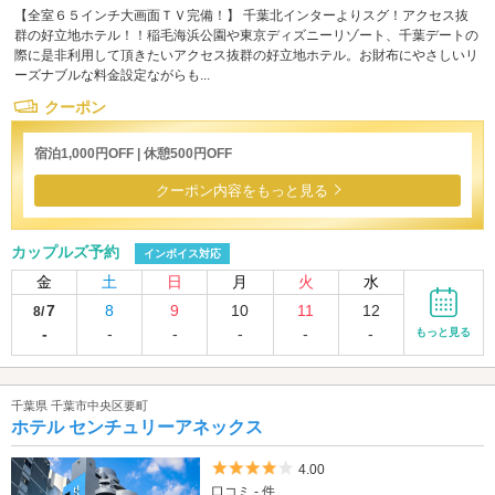
【全室６５インチ大画面ＴＶ完備！】 千葉北インターよりスグ！アクセス抜
群の好立地ホテル！！稲毛海浜公園や東京ディズニーリゾート、千葉デートの
際に是非利用して頂きたいアクセス抜群の好立地ホテル。お財布にやさしいリ
ーズナブルな料金設定ながらも...
クーポン
宿泊1,000円OFF | 休憩500円OFF
クーポン内容をもっと見る
カップルズ予約
インボイス対応
金
土
日
月
火
水
7
8
9
10
11
12
8/
-
-
-
-
-
-
もっと見る
千葉県 千葉市中央区要町
ホテル センチュリーアネックス
5つ星のうち4
4.00
口コミ - 件