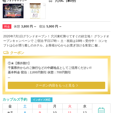
穴川IC
(車0分)
フォトギャラリー
休憩
3,800 円 ～
宿泊
5,900 円 ～
料金
2020年7月1日グランドオープン！ 穴川東IC降りてすぐの好立地！ グランドオ
ープンキャンペーンで ご宿泊 平日17時～ 土・祝前は18時～受付中！ コンセ
プトは心が潤う癒しのホテル。お客様が心からお寛ぎ頂ける客室に 酸...
クーポン
①★【県外割!!】
千葉県外からのご旅行などの中継地点としてご活用ください!!
基本料金 宿泊：2,000円割引 休憩：700円割引
...
クーポン内容をもっと見る
カップルズ予約
インボイス対応
金
土
日
月
火
水
7
8
9
10
11
12