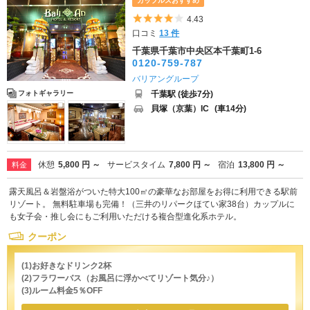
カップルズおすすめ
5つ星のうち4
4.43
口コミ
13 件
千葉県千葉市中央区本千葉町1-6
0120-759-787
バリアングループ
千葉駅 (徒歩7分)
フォトギャラリー
貝塚（京葉）IC
(車14分)
休憩
5,800 円 ～
サービスタイム
7,800 円 ～
宿泊
13,800 円 ～
料金
露天風呂＆岩盤浴がついた特大100㎡の豪華なお部屋をお得に利用できる駅前
リゾート。 無料駐車場も完備！（三井のリパークほてい家38台）カップルに
も女子会・推し会にもご利用いただける複合型進化系ホテル。
クーポン
(1)お好きなドリンク2杯
(2)フラワーバス（お風呂に浮かべてリゾート気分♪）
(3)ルーム料金5％OFF