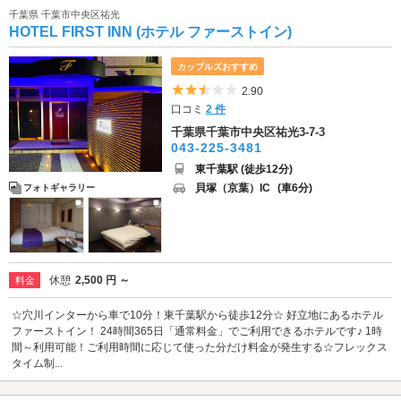
千葉県 千葉市中央区祐光
HOTEL FIRST INN (ホテル ファーストイン)
カップルズおすすめ
5つ星のうち2.5
2.90
口コミ
2 件
千葉県千葉市中央区祐光3-7-3
043-225-3481
東千葉駅 (徒歩12分)
貝塚（京葉）IC
(車6分)
フォトギャラリー
休憩
2,500 円 ～
料金
☆穴川インターから車で10分！東千葉駅から徒歩12分☆ 好立地にあるホテル
ファーストイン！ 24時間365日「通常料金」でご利用できるホテルです♪ 1時
間～利用可能！ご利用時間に応じて使った分だけ料金が発生する☆フレックス
タイム制...