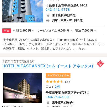
千葉県千葉市中央区要町14-11
043-441-4778
東千葉駅 (徒歩6分)
貝塚（京葉）IC
(車6分)
休憩
2,900 円 ～
サービスタイム
6,000 円 ～
宿泊
7,000 円 ～
料金
東千葉駅徒歩約6分！栄町駅徒歩約7分！ 【summer sonic】や【ROCK IN
JAPAN FESTIVAL】にも最適✨ 千葉のラグジュアリーホテル☆彡センチュリー
の姉妹店！ 観光、イベント、記念日、ビジネスなど、、、カッ...
千葉県 千葉市若葉区殿台町
HOTEL M EAST ANNEX (エム イースト アネックス)
カップルズおすすめ
5つ星のうち4.5
4.67
口コミ
2 件
千葉県千葉市若葉区殿台町78-1
043-253-5001
東千葉駅 (車6分)