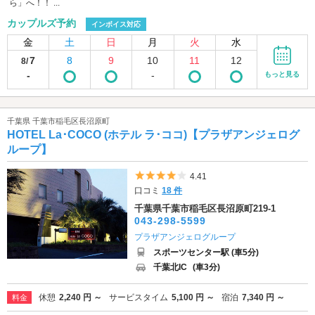
ら」へ！！ ...
カップルズ予約
インボイス対応
金
土
日
月
火
水
7
8
9
10
11
12
8/
-
-
もっと見る
千葉県 千葉市稲毛区長沼原町
HOTEL La･COCO (ホテル ラ･ココ)【プラザアンジェログ
ループ】
5つ星のうち4
4.41
口コミ
18 件
千葉県千葉市稲毛区長沼原町219-1
043-298-5599
プラザアンジェログループ
スポーツセンター駅 (車5分)
千葉北IC
(車3分)
休憩
2,240 円 ～
サービスタイム
5,100 円 ～
宿泊
7,340 円 ～
料金