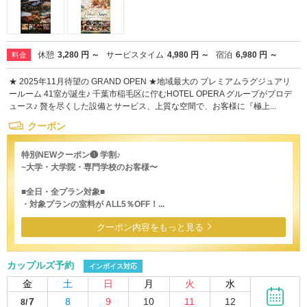
休憩
3,280 円 ～
サービスタイム
4,980 円 ～
宿泊
6,980 円 ～
料金
★ 2025年11月待望の GRAND OPEN ★地域最大の プレミアムラグジュアリ
ールーム 41室が誕生♪ 千葉市稲毛区に佇むHOTEL OPERA グループがプロデ
ュース♪ 贅を尽くした設備とサービス、上質な空間で、お客様に『極上...
クーポン
特別NEWクーポン❶ 学割♪
~大学・大学院・専門学校のお客様〜
■全日・全プラン対象■
・対象プランの室料が ALL5％OFF！...
クーポン内容をもっと見る
カップルズ予約
インボイス対応
金
土
日
月
火
水
7
8
9
10
11
12
8/