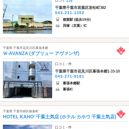
口コミ
1 件
千葉県千葉市若葉区若松町382
043-231-1352
都賀駅 (徒歩19分)
貝塚（京葉）IC
千葉県 千葉市花見川区幕張本郷
Ｗ-AVANZA (ダブリュー アヴァンザ)
口コミ - 件
千葉県千葉市花見川区幕張本郷1-33-10
043-271-9181
幕張本郷駅
幕張IC
千葉県 千葉市緑区板倉町
HOTEL KAHO' 千葉土気店 (ホテル カホウ 千葉土気店)
口コミ - 件