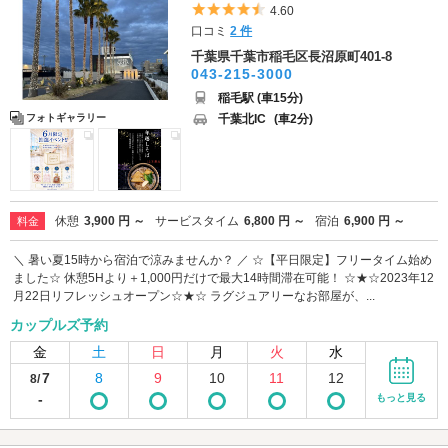
5つ星のうち4.5
4.60
口コミ
2 件
千葉県千葉市稲毛区長沼原町401-8
043-215-3000
稲毛駅 (車15分)
千葉北IC
(車2分)
フォトギャラリー
休憩
3,900 円 ～
サービスタイム
6,800 円 ～
宿泊
6,900 円 ～
料金
＼ 暑い夏15時から宿泊で涼みませんか？ ／ ☆【平日限定】フリータイム始め
ました☆ 休憩5Hより＋1,000円だけで最大14時間滞在可能！ ☆★☆2023年12
月22日リフレッシュオープン☆★☆ ラグジュアリーなお部屋が、...
カップルズ予約
金
土
日
月
火
水
7
8
9
10
11
12
8/
-
もっと見る