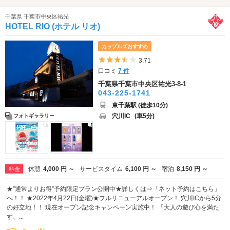
千葉県 千葉市中央区祐光
HOTEL RIO (ホテル リオ)
カップルズおすすめ
5つ星のうち3.5
3.71
口コミ
7 件
千葉県千葉市中央区祐光3-8-1
043-225-1741
東千葉駅 (徒歩10分)
穴川IC
(車5分)
フォトギャラリー
休憩
4,000 円 ～
サービスタイム
6,100 円 ～
宿泊
8,150 円 ～
料金
★”通常よりお得”予約限定プラン公開中★詳しくは⇒「ネット予約はこちら」
へ！！ ★2022年4月22日(金曜)★フルリニューアルオープン！ 穴川ICから5分
の好立地！！ 現在オープン記念キャンペーン実施中！ 「大人の遊び心を満た
す、...