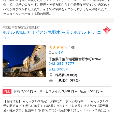
金・旭・銚子のみならず、鹿嶋・神栖方面からも◎豪華なデザイン、内装のす
べてが選び抜かれた上質で、今までの常識をくつがえすような洗練されたニュ
ースタイルのホテル！本物の贅沢...
千葉県 千葉市稲毛区宮野木町
ホテル WILL カリビアン 宮野木 ～旧：ホテル ドゥ･コ
コ～
5つ星のうち4
4.08
口コミ
6 件
千葉県千葉市稲毛区宮野木町1896-1
043-257-7777
WILL GROUP
稲毛駅 (車10分)
千葉北IC
(車7分)
休憩
2,500 円 ～
サービスタイム
3,800 円 ～
宿泊
5,500 円 ～
料金
【お得情報】 ★カップルズ限定「お得なクーポン」発行中！！ ★カップルズ
予約開始★《”お得”＆”確実”にお部屋を押さえたい方必見》大人気の《露天風
呂》確約プラン販売中！ ”お得”なプランも公開中！詳しく「ネット予約はこち