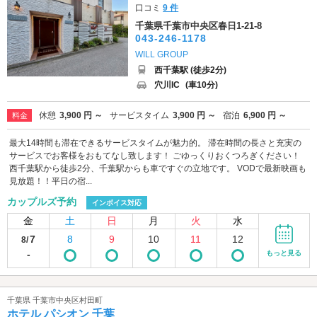
口コミ
9 件
千葉県千葉市中央区春日1-21-8
043-246-1178
WILL GROUP
西千葉駅 (徒歩2分)
穴川IC
(車10分)
休憩
3,900 円 ～
サービスタイム
3,900 円 ～
宿泊
6,900 円 ～
料金
最大14時間も滞在できるサービスタイムが魅力的。 滞在時間の長さと充実の
サービスでお客様をおもてなし致します！ ごゆっくりおくつろぎください！
西千葉駅から徒歩2分、千葉駅からも車ですぐの立地です。 VODで最新映画も
見放題！！平日の宿...
カップルズ予約
インボイス対応
金
土
日
月
火
水
7
8
9
10
11
12
8/
-
もっと見る
千葉県 千葉市中央区村田町
ホテル パシオン 千葉