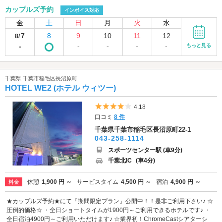
カップルズ予約
インボイス対応
金
土
日
月
火
水
7
8
9
10
11
12
8/
-
-
-
-
-
もっと見る
千葉県 千葉市稲毛区長沼原町
HOTEL WE2 (ホテル ウィツー)
5つ星のうち4
4.18
口コミ
8 件
千葉県千葉市稲毛区長沼原町22-1
043-258-1114
スポーツセンター駅 (車9分)
千葉北IC
(車4分)
休憩
1,900 円 ～
サービスタイム
4,500 円 ～
宿泊
4,900 円 ～
料金
★カップルズ予約★にて『期間限定プラン』公開中！！是非ご利用下さい♪ ☆
圧倒的価格☆ ・全日ショートタイムが1900円～ご利用できるホテルです♪ ・
全日宿泊4900円～ご利用いただけます♪ ☆業界初！ChromeCastシアターシ