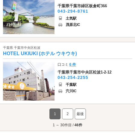
千葉県千葉市緑区板倉町366
043-294-8761
土気駅
茂原北IC
千葉県 千葉市中央区松波
HOTEL UKIUKI (ホテル ウキウキ)
口コミ
6 件
千葉県千葉市中央区松波1-2-12
043-254-2255
千葉駅
穴川IC
1
2
最後
1 ～ 30件目 /
46件