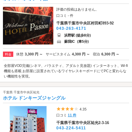
評価の投稿はありません。
口コミ - 件
千葉県千葉市中央区村田町893-92
043-263-4171
浜野駅 (徒歩8分)
蘇我IC
(車5分)
休憩
3,300 円 ～
サービスタイム
4,300 円 ～
宿泊
6,300 円 ～
料金
全部屋VOD完備(シネマ、バラエティ、アダルト見放題) インターネット、Wi-fi
機能も搭載 お部屋に設置されているワイヤレスキーボードにてPCと変わらな
い機能性を実現。
千葉県 千葉市中央区祐光
ホテル ドンキーズジャングル
5つ星のうち4
4.35
口コミ
11 件
千葉県千葉市中央区祐光2-3-16
043-224-5411