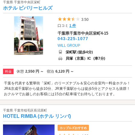
千葉県 千葉市中央区栄町
ホテル ビバリーヒルズ
5つ星のうち3.5
3.50
口コミ
1 件
千葉県千葉市中央区栄町4-15
043-225-1077
WILL GROUP
栄町駅 (徒歩4分)
貝塚（京葉）IC
(車7分)
休憩
2,550 円 ～
宿泊
6,120 円 ～
料金
千葉を代表する繁華街「栄町」のリーズナブル＆安心の全室均一料金ホテル！
JR&京成千葉駅から徒歩10分、JR東千葉駅からは徒歩5分とアクセスも抜群！
おクルマでお越しのお客様には15台の駐車場でお待ちしております。
千葉県 千葉市稲毛区長沼原町
HOTEL RIMBA (ホテル リンバ)
カップルズおすすめ