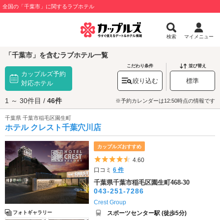
全国の「千葉市」に関するラブホテル
検索
マイメニュー
「千葉市」を含むラブホテル一覧
こだわり条件
並び替え
カップルズ予約
絞り込む
標準
対応ホテル
1 ～ 30件目 /
46件
※予約カレンダーは12:50時点の情報です
千葉県 千葉市稲毛区園生町
ホテル クレスト千葉穴川店
カップルズおすすめ
5つ星のうち4.5
4.60
口コミ
6 件
千葉県千葉市稲毛区園生町468-30
043-251-7286
Crest Group
スポーツセンター駅 (徒歩5分)
フォトギャラリー