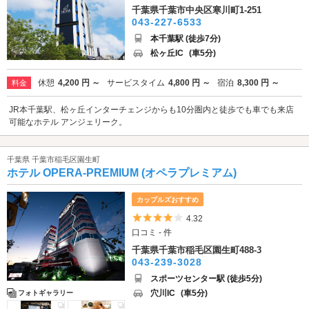
千葉県千葉市中央区寒川町1-251
043-227-6533
本千葉駅 (徒歩7分)
松ヶ丘IC
(車5分)
休憩
4,200 円 ～
サービスタイム
4,800 円 ～
宿泊
8,300 円 ～
料金
JR本千葉駅、松ヶ丘インターチェンジからも10分圏内と徒歩でも車でも来店
可能なホテル アンジェリーク。
千葉県 千葉市稲毛区園生町
ホテル OPERA-PREMIUM (オペラプレミアム)
カップルズおすすめ
5つ星のうち4
4.32
口コミ - 件
千葉県千葉市稲毛区園生町488-3
043-239-3028
スポーツセンター駅 (徒歩5分)
穴川IC
(車5分)
フォトギャラリー