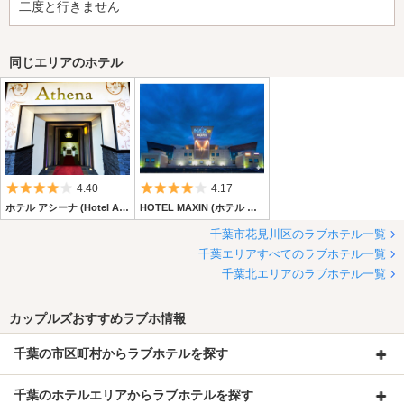
二度と行きません
同じエリアのホテル
5つ星のうち4
5つ星のうち4
4.40
4.17
ホテル アシーナ (Hotel Athena)
HOTEL MAXIN (ホテル マックスイン)
千葉市花見川区のラブホテル一覧
千葉エリアすべてのラブホテル一覧
千葉北エリアのラブホテル一覧
カップルズおすすめラブホ情報
千葉の市区町村からラブホテルを探す
千葉のホテルエリアからラブホテルを探す