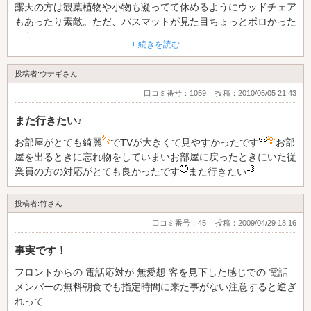
露天の方は観葉植物や小物も凝ってて休めるようにウッドチェア
もあったり素敵。ただ、バスマットが見た目ちょっとボロかった
かなぁ…
+ 続きを読む
あと注文はリモコンでしたが、いつまでたっても来ないので電話
してみると注文受ける機器が外れていたとかなんとか…
投稿者:ウナギさん
フリータイムの利用だったので次は宿泊で夜の露天風呂入りに行
きたいです。
口コミ番号：1059
投稿：2010/05/05 21:43
また行きたい♪
お部屋がとても綺麗
でTVが大きくて見やすかったです
お部
屋を出るときに忘れ物をしていまいお部屋に戻ったときにいた従
業員の方の対応がとても良かったです
また行きたい
投稿者:竹さん
口コミ番号：45
投稿：2009/04/29 18:16
事実です！
フロントからの 電話応対が 無愛想 客を見下した感じでの 電話
メンバーの無料朝食でも指定時間に来た事がない注意すると逆ぎ
れって