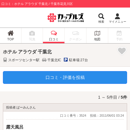
口コミ：ホテル アラウダ 千葉北 / 千葉市花見川区
検索
マイメニュー
TOP
写真
口コミ
クーポン
地図
予約
ホテル アラウダ 千葉北
スポーツセンター駅
千葉北IC
駐車場:27台
口コミ・評価を投稿
1 ～ 5件目 /
5件
投稿者:ばーみんさん
口コミ番号：3524
投稿：2011/06/01 03:24
露天風呂