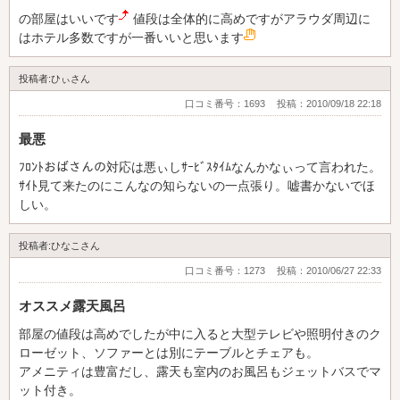
の部屋はいいです
値段は全体的に高めですがアラウダ周辺に
はホテル多数ですが一番いいと思います
投稿者:ひぃさん
口コミ番号：1693
投稿：2010/09/18 22:18
最悪
ﾌﾛﾝﾄおばさんの対応は悪ぃしｻｰﾋﾞｽﾀｲﾑなんかなぃって言われた。
ｻｲﾄ見て来たのにこんなの知らないの一点張り。嘘書かないでほ
しい。
投稿者:ひなこさん
口コミ番号：1273
投稿：2010/06/27 22:33
オススメ露天風呂
部屋の値段は高めでしたが中に入ると大型テレビや照明付きのク
ローゼット、ソファーとは別にテーブルとチェアも。
アメニティは豊富だし、露天も室内のお風呂もジェットバスでマ
ット付き。