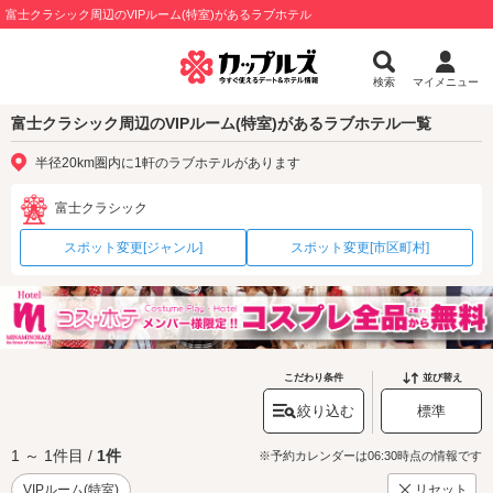
富士クラシック周辺のVIPルーム(特室)があるラブホテル
検索
マイメニュー
富士クラシック周辺のVIPルーム(特室)があるラブホテル一覧
半径20km圏内に1軒のラブホテルがあります
富士クラシック
スポット変更[ジャンル]
スポット変更[市区町村]
こだわり条件
並び替え
絞り込む
標準
1 ～ 1件目 /
1件
※予約カレンダーは06:30時点の情報です
VIPルーム(特室)
リセット