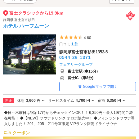
富士クラシックから19.9km
静岡県 富士宮市杉田
ホテル ハーフムーン
5つ星のうち4.5
4.60
口コミ
1 件
静岡県富士宮市杉田1352-5
0544-26-1371
フェアリーグループ
富士宮駅 (車15分)
富士IC
(車8分)
Googleマップで開く
休憩
3,600 円 ～
サービスタイム
4,700 円 ～
宿泊
6,350 円 ～
料金
◆日～木曜日は宿泊17時からチェックインOK！！ 6,350円～最大19時間ご滞
在可能！ ◆【NEW】サウナドリンク オロポ販売中！ ◆フィンランドサウナ導
入しました！ 201、205、211号室限定 VIPランク限定ドライサウナ...
クーポン