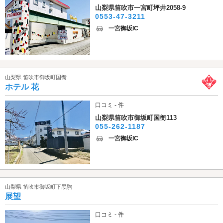
山梨県笛吹市一宮町坪井2058-9
0553-47-3211
一宮御坂IC
山梨県 笛吹市御坂町国衙
ホテル 花
口コミ - 件
山梨県笛吹市御坂町国衙113
055-262-1187
一宮御坂IC
山梨県 笛吹市御坂町下黒駒
展望
口コミ - 件