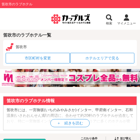
笛吹市のラブホテル
検索
マイメニュー
笛吹市のラブホテル一覧
笛吹市
市区町村を変更
ホテルエリアで見る
笛吹市のラブホテル情報
笛吹市には、一宮御坂(いちのみやみさか)インター、甲府南インター、石和
温泉(いさわおんせん)駅の周辺に、合わせて約20軒のラブホテルが点在して
おり、特に一宮御坂インターからお車ですぐのエリアに多くのホテルが密
集しています。笛吹市は
山梨県
の中・西部に位置する人口約6万5千人の
市。果樹栽培が盛んな地域で、モモとブドウの収穫量は全国一を誇りま
す。笛吹市には、武田信玄が奉納したと伝えられている太刀など、数々の
こだわり条件
並び替え