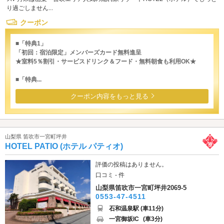
り過ごしません...
クーポン
■「特典1」
「初回：宿泊限定」メンバーズカード無料進呈
★室料5％割引・サービスドリンク＆フード・無料朝食も利用OK★
■「特典...
クーポン内容をもっと見る
山梨県 笛吹市一宮町坪井
HOTEL PATIO (ホテル パティオ)
評価の投稿はありません。
口コミ - 件
山梨県笛吹市一宮町坪井2069-5
0553-47-4511
石和温泉駅 (車11分)
一宮御坂IC
(車3分)