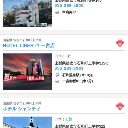
山梨県笛吹市境川町寺尾145
055-266-5900
甲府南IC
山梨県 笛吹市石和町上平井
HOTEL LIBERTY 一宮店
口コミ - 件
山梨県笛吹市石和町上平井935-5
055-263-3963
石和温泉駅 (車10分)
一宮御坂IC
(車3分)
山梨県 笛吹市石和町上平井
ホテル シャンティ
口コミ
1 件
山梨県笛吹市石和町上平井922