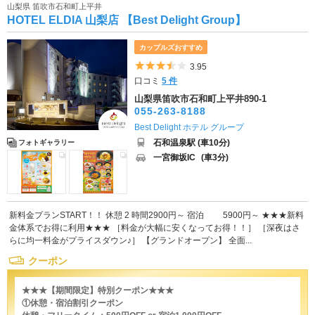
山梨県 笛吹市石和町上平井
HOTEL ELDIA 山梨店 【Best Delight Group】
カップルズおすすめ
5つ星のうち3.5
3.95
口コミ
5 件
山梨県笛吹市石和町上平井890-1
055-263-8188
Best Delight ホテル グループ
石和温泉駅 (車10分)
フォトギャラリー
一宮御坂IC
(車3分)
新料金プランSTART！！ 休憩 2 時間2900円～ 宿泊 5900円～ ★★★新料
金体系でお得に利用★★★ ［料金が大幅に安くなってお得！！］ ［深夜はさ
らに均一料金がプライスダウン♪］ 【グランドオープン】 全面...
クーポン
★★★【期間限定】特別クーポン★★★
①休憩・宿泊割引クーポン