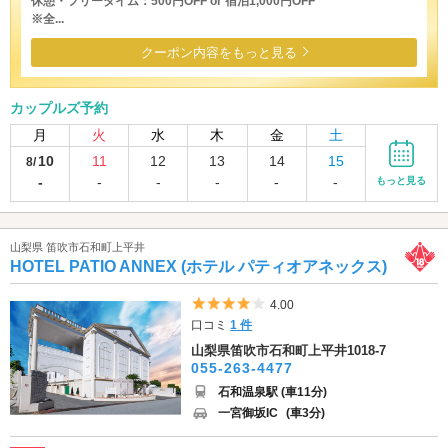
休憩・フリータイム：500円OFF or 宿泊1,000円OFF
※全...
クーポン内容をもっと見る
カップルズ予約
月
火
水
木
金
土
10
11
12
13
14
15
8/
-
-
-
-
-
-
もっと見る
山梨県 笛吹市石和町上平井
HOTEL PATIO ANNEX (ホテル パティオアネックス)
5つ星のうち4
4.00
口コミ
1 件
山梨県笛吹市石和町上平井1018-7
055-263-4477
石和温泉駅 (車11分)
一宮御坂IC
(車3分)