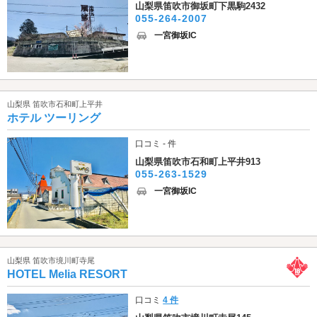
山梨県笛吹市御坂町下黒駒2432
055-264-2007
一宮御坂IC
山梨県 笛吹市石和町上平井
ホテル ツーリング
口コミ - 件
山梨県笛吹市石和町上平井913
055-263-1529
一宮御坂IC
山梨県 笛吹市境川町寺尾
HOTEL Melia RESORT
口コミ
4 件