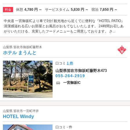
休憩
4,780 円 ～
サービスタイム
5,830 円 ～
宿泊
7,650 円 ～
料金
中央道 一宮御坂ICより車で3分! 観光地から近くてに便利な『HOTEL PATIO』
清潔感溢れる広いお部屋とお風呂がおもてなしいたします。 24時間お召しあ
がりいただける、充実したフードメニューもご用意しております。 さ...
山梨県 笛吹市御坂町藤野木
ホテル まうんと
口コミ
1 件
山梨県笛吹市御坂町藤野木473
055-264-2919
一宮御坂IC
山梨県 笛吹市一宮町坪井
HOTEL Windy
口コミ - 件