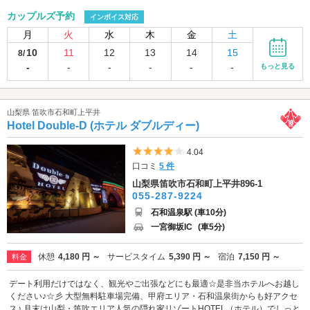
カップルズ予約
インボイス対応
月
火
水
木
金
土
10
11
12
13
14
15
8/
-
-
-
-
-
-
もっと見る
山梨県 笛吹市石和町上平井
Hotel Double-D (ホテル ダブルディー)
5つ星のうち4
4.04
口コミ
5 件
山梨県笛吹市石和町上平井896-1
055-287-9224
石和温泉駅 (車10分)
一宮御坂IC
(車5分)
休憩
4,180 円 ～
サービスタイム
5,390 円 ～
宿泊
7,150 円 ～
料金
デート利用だけではなく、観光やご出張などにも最適☆是非当ホテルへお越し
ください♪☆彡 大型無料駐車場完備、甲府エリア・石和温泉街からも好アクセ
ス♪ 月末は山梨・笛吹エリア人気の隠れ家リゾートHOTEL（ホテル）でしっと