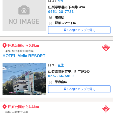
口コミ
4 件
山梨県甲斐市下今井3494
0551-28-7721
塩崎駅
双葉スマートIC
Googleマップで開く
押原公園から5.8km
山梨県 笛吹市境川町寺尾
HOTEL Melia RESORT
口コミ
4 件
山梨県笛吹市境川町寺尾145
055-266-5900
甲府南IC
Googleマップで開く
押原公園から6.6km
山梨県 甲斐市下今井