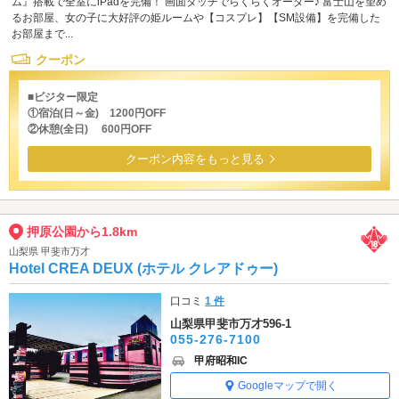
ム』搭載で全室にiPadを完備！ 画面タッチでらくらくオーダー♪ 富士山を望め
るお部屋、女の子に大好評の姫ルームや【コスプレ】【SM設備】を完備した
お部屋まで...
クーポン
■ビジター限定
①宿泊(日～金) 1200円OFF
②休憩(全日) 600円OFF
クーポン内容をもっと見る
押原公園から1.8km
山梨県 甲斐市万才
Hotel CREA DEUX (ホテル クレアドゥー)
口コミ
1 件
山梨県甲斐市万才596-1
055-276-7100
甲府昭和IC
Googleマップで開く