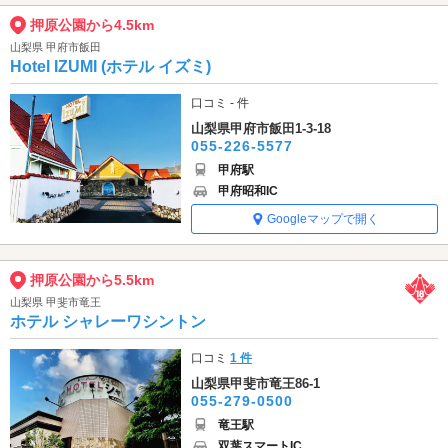
押原公園から4.5km
山梨県 甲府市飯田
Hotel IZUMI (ホテル イズミ)
口コミ - 件
山梨県甲府市飯田1-3-18
055-226-5577
甲府駅
甲府昭和IC
Googleマップで開く
押原公園から5.5km
山梨県 甲斐市竜王
ホテル シャレーワシントン
口コミ
1 件
山梨県甲斐市竜王86-1
055-279-0500
竜王駅
双葉スマートIC