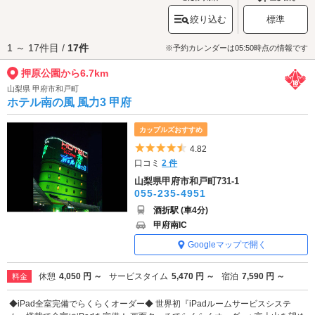
ンド、子どもたちに人気の遊具広場、親水施設などが点在。広大な空の
絞り込む
標準
下、
富士山
、南アルプス、八ヶ岳の大パノラマを背景に、恋人と一緒にの
びのびと休日を満喫すれば、心も体もリフレッシュできるはずです。
1 ～ 17件目 /
17件
押原公園へは
甲府昭和インター周辺エリアのラブホテル
からもアクセスが
※予約カレンダーは05:50時点の情報です
便利です。
押原公園から6.7km
山梨県 甲府市和戸町
ホテル南の風 風力3 甲府
カップルズおすすめ
5つ星のうち4.5
4.82
口コミ
2 件
山梨県甲府市和戸町731-1
055-235-4951
酒折駅 (車4分)
甲府南IC
Googleマップで開く
休憩
4,050 円 ～
サービスタイム
5,470 円 ～
宿泊
7,590 円 ～
料金
◆iPad全室完備でらくらくオーダー◆ 世界初『iPadルームサービスシステ