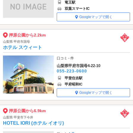
竜王駅
双葉スマートIC
Googleマップで開く
押原公園から2.2km
山梨県 甲府市国母
ホテル スウィート
口コミ - 件
山梨県甲府市国母4-22-10
055-223-0600
甲斐住吉駅
甲府昭和IC
Googleマップで開く
押原公園から6.9km
山梨県 甲斐市下今井
HOTEL IORI (ホテル イオリ)