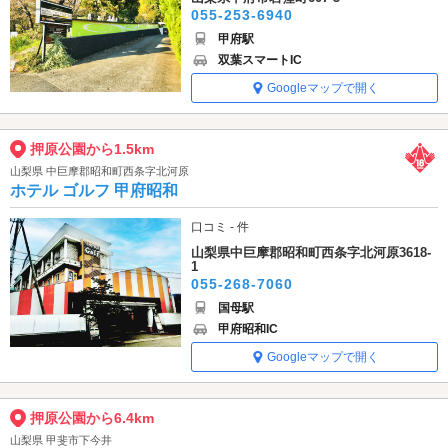
055-253-6940
甲府駅
双葉スマートIC
Googleマップで開く
押原公園から1.5km
山梨県 中巨摩郡昭和町西条字北河原
ホテル ゴルフ 甲府昭和
口コミ - 件
山梨県中巨摩郡昭和町西条字北河原3618-
1
055-268-7060
国母駅
甲府昭和IC
Googleマップで開く
押原公園から6.4km
山梨県 甲斐市下今井