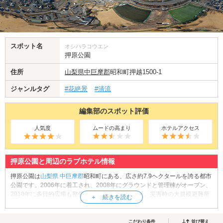
スポット名
オシハラコウエン
押原公園
住所
山梨県
中巨摩郡
昭和町押越1500-1
ジャンルタグ
#花絶景
#清流
編集部のスポット評価
人気度
ムードの高まり
ホテルアクセス
押原公園と周辺のラブホテル情報
押原公園は
山梨県
中巨摩郡
昭和町にある、広さ約7.9ヘクタールを誇る都市
公園です。2006年に着工され、2008年にグラウンドと管理棟がオープン、
2010年に多目的広場も整備され全面開業しました。災害時の大規模避難所
機能を備える一方で、普段はピクニック、スポーツ、散策など、多彩なア
クティビティに対応する複合型公園として市民に親しまれています。園内
にはJリーグ・ヴァンフォーレ甲府の練習場としても使われる天然芝グラウ
こだわり条件
並び替え