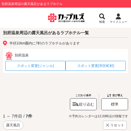
別府温泉周辺の露天風呂があるラブホテル
検索
マイメニュー
別府温泉周辺の露天風呂があるラブホテル一覧
半径10km圏内に7軒のラブホテルがあります
別府温泉
スポット変更[ジャンル]
スポット変更[市区町村]
こだわり条件
並び替え
絞り込む
標準
1 ～ 7件目 /
7件
※予約カレンダーは12:20時点の情報です
露天風呂
リセット