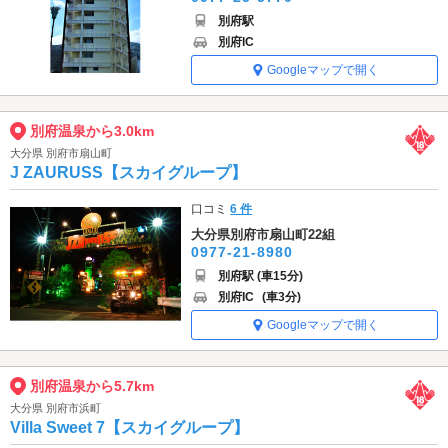
別府駅
別府IC
Googleマップで開く
別府温泉から3.0km
大分県 別府市扇山町
J ZAURUSS【スカイグループ】
口コミ
6 件
大分県別府市扇山町22組
0977-21-8980
別府駅 (車15分)
別府IC
(車3分)
Googleマップで開く
別府温泉から5.7km
大分県 別府市浜町
Villa Sweet 7【スカイグループ】