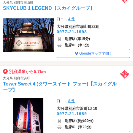
大分県 別府市扇山町
SKYCLUB 1 LEGEND【スカイグループ】
口コミ
4 件
大分県別府市扇山町22組
0977-21-1993
別府駅 (車15分)
別府IC
(車3分)
Googleマップで開く
別府温泉から5.7km
大分県 別府市浜町
Tower Sweet 4 (タワースイート フォー)【スカイグル
ープ】
口コミ
8 件
大分県別府市浜町13-10
0977-21-1989
別府駅 (徒歩20分)
別府IC
(車20分)