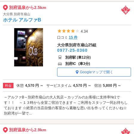
別府温泉から2.5km
大分県 別府市扇山
ホテル アルファB
5つ星のうち4
4.34
口コミ
15 件
大分県別府市扇山25組
0977-25-0360
別府駅 (車12分)
別府IC
(車3分)
Googleマップで開く
休憩
4,570 円 ～
サービスタイム
4,570 円 ～
宿泊
5,800 円 ～
料金
～アルファB～別府市扇山の大人気店～カップルのお客様に支持率№1で
す！！ ～１３時から全室ご宿泊できます～ ご利用をスタッフ一同お待ちし
ております ☆絶景の当店自慢の客室から素敵な思い出を作ってくださいね☆
別府湾が一望で...
別府温泉から2.9km