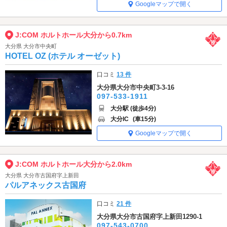
Googleマップで開く
J:COM ホルトホール大分から0.7km
大分県 大分市中央町
HOTEL OZ (ホテル オーゼット)
口コミ
13 件
大分県大分市中央町3-3-16
097-533-1911
大分駅 (徒歩4分)
大分IC
(車15分)
Googleマップで開く
J:COM ホルトホール大分から2.0km
大分県 大分市古国府字上新田
パルアネックス古国府
口コミ
21 件
大分県大分市古国府字上新田1290-1
097-543-0700