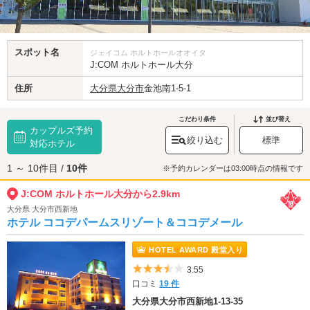
スポット名
ジェイコム ホルトホールオオイタ
J:COM ホルトホール大分
住所
大分県
大分市
金池南1-5-1
こだわり条件
並び替え
カップルズ予約
絞り込む
標準
対応ホテル
1 ～ 10件目 /
10件
※予約カレンダーは03:00時点の情報です
J:COM ホルトホール大分から2.9km
大分県 大分市西新地
ホテル ココデパームスリゾート＆ココデメール
HOTEL AWARD 殿堂入り
5つ星のうち3.5
3.55
口コミ
19 件
大分県大分市西新地1-13-35