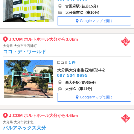
古国府駅 (徒歩15分)
大分光吉IC
(車10分)
Googleマップで開く
J:COM ホルトホール大分から3.0km
大分県 大分市生石港町
ココ・デ・ワールド
口コミ
1 件
大分県大分市生石港町2-4-2
097-534-0695
西大分駅 (徒歩5分)
大分IC
(車11分)
Googleマップで開く
J:COM ホルトホール大分から4.6km
大分県 大分市賀来北
パルアネックス大分