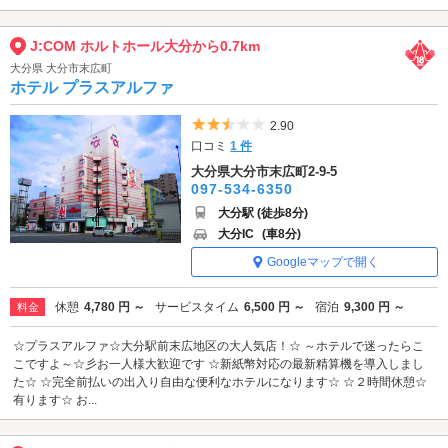
J:COM ホルトホール大分から0.7km
大分県 大分市末広町
ホテル プラスアルファ
5つ星のうち2.5
2.90
口コミ
1 件
大分県大分市末広町2-9-5
097-534-6350
大分駅 (徒歩8分)
大分IC
(車8分)
Googleマップで開く
休憩
4,780 円 ～
サービスタイム
6,500 円 ～
宿泊
9,300 円 ～
料金
☆プラスアルファ☆大分駅前末広地区の大人気店！☆ ～ホテルで迷ったらこ
こですよ～☆彡お一人様大歓迎です ☆新紙幣対応の最新精算機を導入しまし
た☆ ☆完全前払いの出入り自由な便利なホテルになります☆ ☆２時間休憩☆
有ります☆ お...