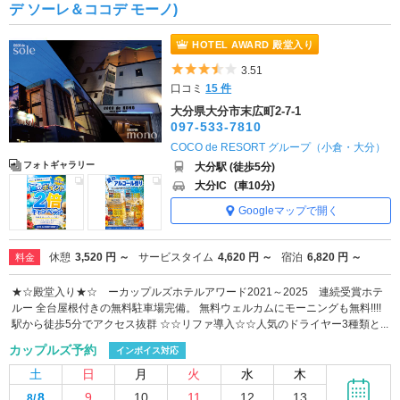
デ ソーレ＆ココデ モーノ)
HOTEL AWARD 殿堂入り
5つ星のうち3.5
3.51
口コミ
15 件
大分県大分市末広町2-7-1
097-533-7810
COCO de RESORT グループ（小倉・大分）
フォトギャラリー
大分駅 (徒歩5分)
大分IC
(車10分)
Googleマップで開く
休憩
3,520 円 ～
サービスタイム
4,620 円 ～
宿泊
6,820 円 ～
料金
★☆殿堂入り★☆ ーカップルズホテルアワード2021～2025 連続受賞ホテ
ルー 全台屋根付きの無料駐車場完備。 無料ウェルカムにモーニングも無料!!!!
駅から徒歩5分でアクセス抜群 ☆☆リファ導入☆☆人気のドライヤー3種類と...
カップルズ予約
インボイス対応
土
日
月
火
水
木
8
9
10
11
12
13
8/