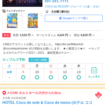
097-551-7771
COCO de RESORT グループ（小倉・大分）
フォトギャラリー
大分駅 (車5分)
Googleマップで開く
休憩
3,520 円 ～
サービスタイム
4,620 円 ～
宿泊
6,820 円 ～
料金
LINEのアカウントが新しくなりました。 https://lin.ee/9MwoAAr
@cocodepalmsmer ぜひ登録をお願いします。 ★☆殿堂入り★☆ ーカップ
ルズホテルアワード2017～2021 連続受賞ホテルー ...
カップルズ予約
インボイス対応
土
日
月
火
水
木
8
9
10
11
12
13
8/
-
もっと見る
J:COM ホルトホール大分から0.6km
大分県 大分市末広町
HOTEL Coco de sole & Coco de mono (ホテル ココ