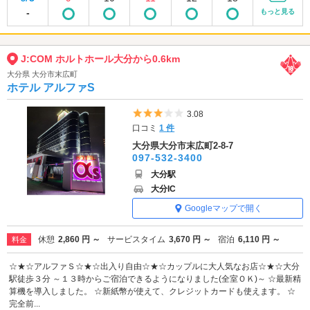
-
もっと見る
J:COM ホルトホール大分から0.6km
大分県 大分市末広町
ホテル アルファS
5つ星のうち3
3.08
口コミ
1 件
大分県大分市末広町2-8-7
097-532-3400
大分駅
大分IC
Googleマップで開く
休憩
2,860 円 ～
サービスタイム
3,670 円 ～
宿泊
6,110 円 ～
料金
☆★☆アルファＳ☆★☆出入り自由☆★☆カップルに大人気なお店☆★☆大分
駅徒歩３分 ～１３時からご宿泊できるようになりました(全室ＯＫ)～ ☆最新精
算機を導入しました。 ☆新紙幣が使えて、クレジットカードも使えます。 ☆
完全前...