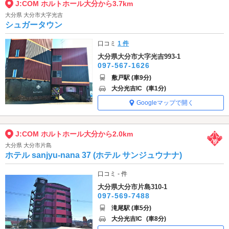
J:COM ホルトホール大分から3.7km
大分県 大分市大字光吉
シュガータウン
口コミ
1 件
大分県大分市大字光吉993-1
097-567-1626
敷戸駅 (車9分)
大分光吉IC
(車1分)
Googleマップで開く
J:COM ホルトホール大分から2.0km
大分県 大分市片島
ホテル sanjyu-nana 37 (ホテル サンジュウナナ)
口コミ - 件
大分県大分市片島310-1
097-569-7488
滝尾駅 (車5分)
大分光吉IC
(車8分)