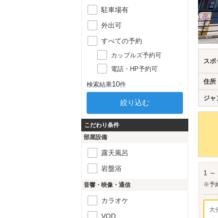
駐車場有
外出可
すべての予約
カップルズ予約可
スポ
電話・HP予約可
住所
10
検索結果
件
ジャ
こだわり条件
部屋設備
露天風呂
岩盤浴
1 ～
※予
音響・映像・通信
カラオケ
大
VOD