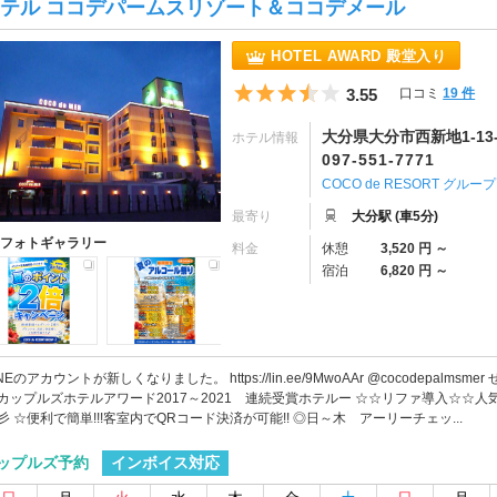
テル ココデパームスリゾート＆ココデメール
HOTEL AWARD 殿堂入り
5つ星のうち3.5
3.55
口コミ
19 件
大分県大分市西新地1-13-
ホテル情報
097-551-7771
COCO de RESORT グル
最寄り
大分駅 (車5分)
フォトギャラリー
料金
休憩
3,520 円 ～
宿泊
6,820 円 ～
INEのアカウントが新しくなりました。 https://lin.ee/9MwoAAr @cocodep
カップルズホテルアワード2017～2021 連続受賞ホテルー ☆☆リファ導入☆
彡 ☆便利で簡単!!!客室内でQRコード決済が可能!! ◎日～木 アーリーチェッ...
インボイス対応
ップルズ予約