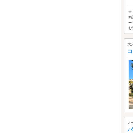
☆
精
ー
お昼
大
コ
大
パ