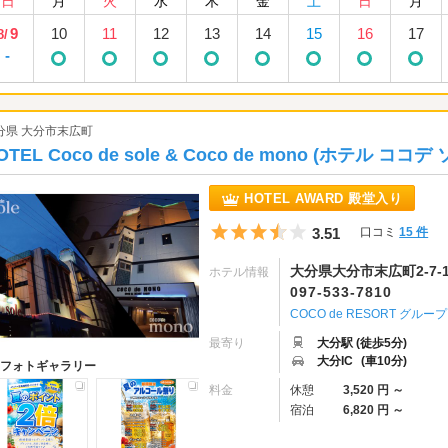
日
月
火
水
木
金
土
日
月
9
10
11
12
13
14
15
16
17
8/
-
分県 大分市末広町
OTEL Coco de sole & Coco de mono (ホテル 
HOTEL AWARD 殿堂入り
5つ星のうち3.5
3.51
口コミ
15 件
大分県大分市末広町2-7-
ホテル情報
097-533-7810
COCO de RESORT グル
最寄り
大分駅 (徒歩5分)
大分IC
(車10分)
フォトギャラリー
料金
休憩
3,520 円 ～
宿泊
6,820 円 ～