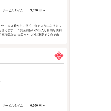
サービスタイム
3,670 円 ～
分 ～１３時からご宿泊できるようになりまし
ドも使えます。 ☆完全前払いの出入り自由な便利
料駐車場完備☆ ☆広々とした駐車場で２台で来
5
サービスタイム
6,500 円 ～