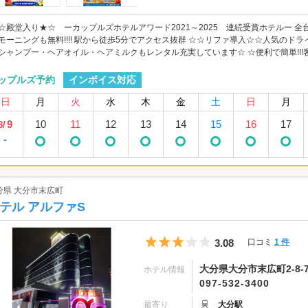
☆殿堂入り★☆ ーカップルズホテルアワード2021～2025 連続受賞ホテルー 
モーニングも無料!!!! 駅から徒歩5分でアクセス抜群 ☆☆リファ導入☆☆人気の
ャンプー・ヘアオイル・ヘアミルクもレンタル充実しています☆ ☆便利で簡単!!!客室内
インボイス対応
ップルズ予約
日
月
火
水
木
金
土
日
月
9
10
11
12
13
14
15
16
17
8/
-
分県 大分市末広町
テル アルファS
5つ星のうち3
3.08
口コミ
1 件
大分県大分市末広町2-8-
ホテル情報
097-532-3400
最寄り
大分駅