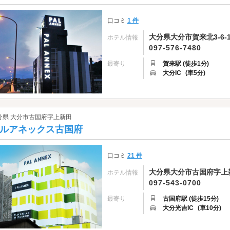
口コミ
1 件
大分県大分市賀来北3-6-1
ホテル情報
097-576-7480
最寄り
賀来駅 (徒歩1分)
大分IC
(車5分)
分県 大分市古国府字上新田
ルアネックス古国府
口コミ
21 件
大分県大分市古国府字上新田
ホテル情報
097-543-0700
最寄り
古国府駅 (徒歩15分)
大分光吉IC
(車10分)