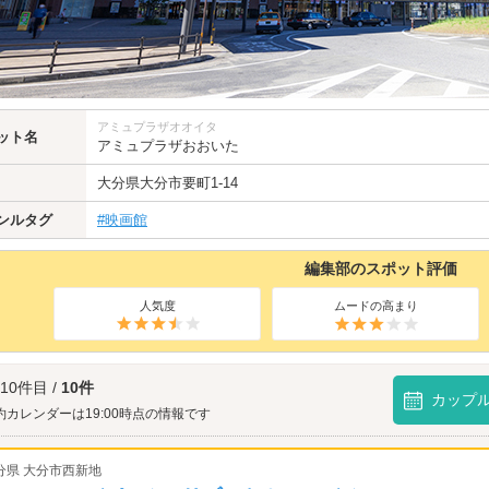
アミュプラザオオイタ
ット名
アミュプラザおおいた
大分県
大分市
要町1-14
ンルタグ
#映画館
編集部のスポット評価
人気度
ムードの高まり
 10件目 /
10件
カップ
約カレンダーは19:00時点の情報です
分県 大分市西新地