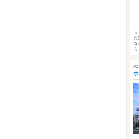
☆
た
な
ら..
大
ホ