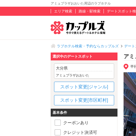
アミュプラザおおいた周辺のラブホテル
エリア検索
路線・駅検索
デートスポット検
ラブホテル検索・予約ならカップルズ
デート
アミ
選択中のデートスポット
半
大分県
アミュプラザおおいた
スポット変更[ジャンル]
スポット変更[市区町村]
基本条件
クーポンあり
クレジット決済可