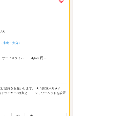
35
ープ（小倉・大分）
サービスタイム
4,620 円 ～
almsmer ぜひ登録をお願いします。 ★☆殿堂入り★☆
☆人気ドライヤー3種類と シャワーヘッドを設置