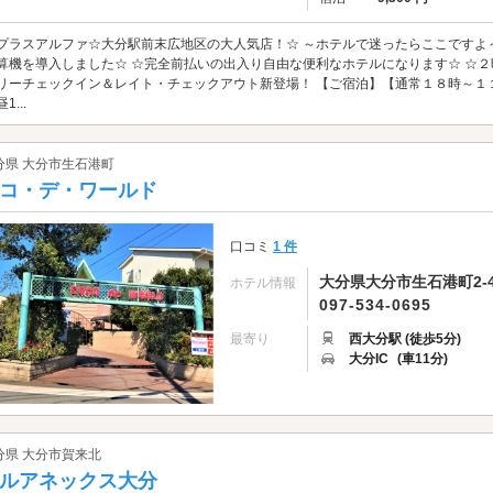
プラスアルファ☆大分駅前末広地区の大人気店！☆ ～ホテルで迷ったらここですよ
算機を導入しました☆ ☆完全前払いの出入り自由な便利なホテルになります☆ ☆２
リーチェックイン＆レイト・チェックアウト新登場！ 【ご宿泊】【通常１８時～１
1...
分県 大分市生石港町
コ・デ・ワールド
口コミ
1 件
大分県大分市生石港町2-4
ホテル情報
097-534-0695
最寄り
西大分駅 (徒歩5分)
大分IC
(車11分)
分県 大分市賀来北
ルアネックス大分