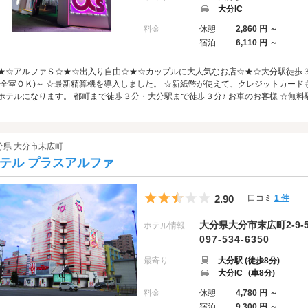
大分IC
料金
休憩
2,860 円 ～
宿泊
6,110 円 ～
★☆アルファＳ☆★☆出入り自由☆★☆カップルに大人気なお店☆★☆大分駅徒歩３
(全室ＯＫ)～ ☆最新精算機を導入しました。 ☆新紙幣が使えて、クレジットカー
ホテルになります。 都町まで徒歩３分・大分駅まで徒歩３分♪ お車のお客様 ☆無
.
分県 大分市末広町
テル プラスアルファ
5つ星のうち2.5
2.90
口コミ
1 件
大分県大分市末広町2-9-
ホテル情報
097-534-6350
最寄り
大分駅 (徒歩8分)
大分IC
(車8分)
料金
休憩
4,780 円 ～
宿泊
9,300 円 ～