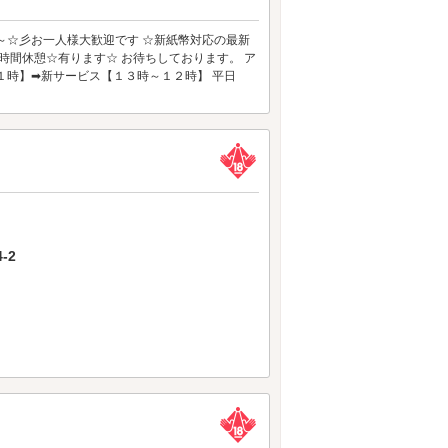
～☆彡お一人様大歓迎です ☆新紙幣対応の最新
時間休憩☆有ります☆ お待ちしております。 ア
１時】➡新サービス【１３時～１２時】 平日
-2