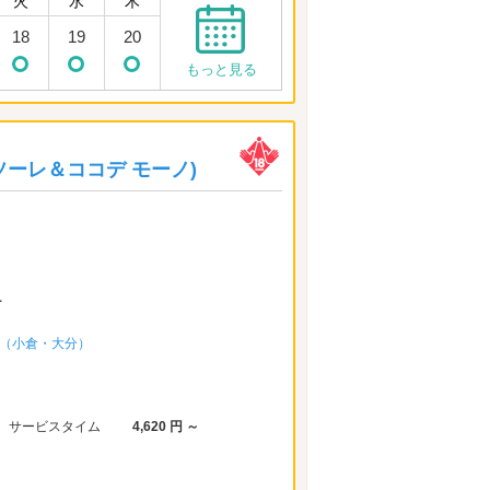
火
水
木
18
19
20
もっと見る
ココデ ソーレ＆ココデ モーノ)
1
ープ（小倉・大分）
サービスタイム
4,620 円 ～