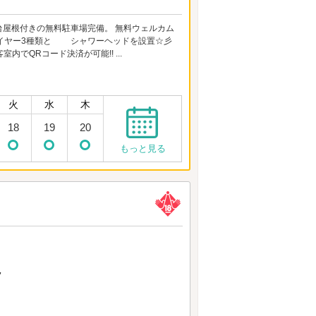
全台屋根付きの無料駐車場完備。 無料ウェルカム
ドライヤー3種類と シャワーヘッドを設置☆彡
でQRコード決済が可能!! ...
火
水
木
18
19
20
もっと見る
7