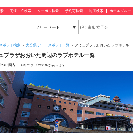
索
高速・IC検索
クーポン検索
予約可検索
地図検索
ホテルグルー
フリーワード
スポット検索
大分県 デートスポット一覧
アミュプラザおおいた ラブホテル
ュプラザおおいた周辺のラブホテル一覧
径5km圏内に10軒のラブホテルがあります