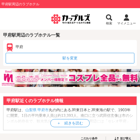
甲府駅周辺のラブホテル
検索
マイメニュー
甲府駅周辺のラブホテル一覧
甲府
駅を変更
甲府駅近くのラブホテル情報
甲府駅は、
山梨県
甲府市
丸の内にあるJR東日本とJR東海の駅で、1903年
に開業。1日の平均乗車人員は約13,393人。南口に立つ武田信玄像は市のシ
ンボル的存在で、観光気分を高めてくれます。駅周辺には「セレオ甲府」
「ヨドバシ甲府」などの商業施設のほか、徳川家康ゆかりの「
甲府城
」、
動物と触れ合える「甲府市遊亀公園附属動物園」など、デートスポットも
充実。甲府観光の拠点として、ラブホテルを利用するのもおすすめです。
こだわり条件
並び替え