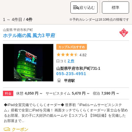
駅からアクセスしやすい場所に約5軒の居心地のよいラブホテルが点在して
絞り込む
標準
おり、ゆったりとしたひとときを過ごせます。お部屋情報は
カップルズ
で
事前にチェックしてみてくださいね。
1 ～ 4件目 /
4件
※予約カレンダーは18:10時点の情報です
山梨県 甲府市和戸町
ホテル南の風 風力3 甲府
カップルズおすすめ
5つ星のうち4.5
4.82
口コミ
2 件
山梨県甲府市和戸町731-1
055-235-4951
甲府駅
休憩
4,050 円 ～
サービスタイム
5,470 円 ～
宿泊
7,590 円 ～
料金
◆iPad全室完備でらくらくオーダー◆ 世界初『iPadルームサービスシステ
ム』搭載で全室にiPadを完備！ 画面タッチでらくらくオーダー♪ 富士山を望め
るお部屋、女の子に大好評の姫ルームや【コスプレ】【SM設備】を完備した
お部屋まで...
クーポン