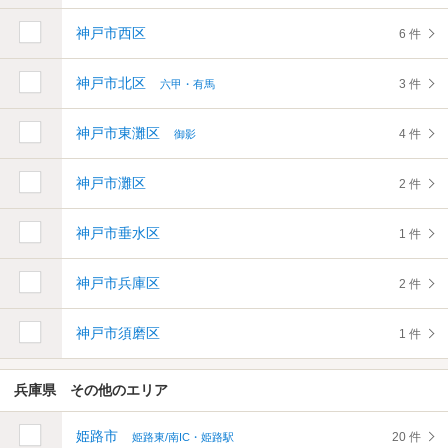
神戸市西区
6 件
神戸市北区
3 件
六甲・有馬
神戸市東灘区
4 件
御影
神戸市灘区
2 件
神戸市垂水区
1 件
神戸市兵庫区
2 件
神戸市須磨区
1 件
兵庫県 その他のエリア
姫路市
20 件
姫路東/南IC・姫路駅