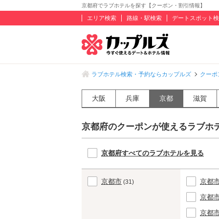
京都府でラブホテルを探す【クーポン・割引情報】
エリア検索
路線・駅検索
デートスポット検
ラブホテル検索・予約ならカップルズ
クーポ
大阪
兵庫
京都
滋賀
京都府のクーポンが使えるラブホ
京都府すべてのラブホテルを見る
京都市
京都
(31)
京都
京都