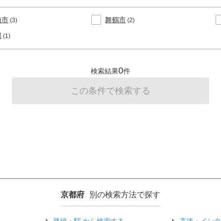
山市
舞鶴市
(3)
(2)
郡
(1)
0
検索結果
件
京都府
別の検索方法で探す