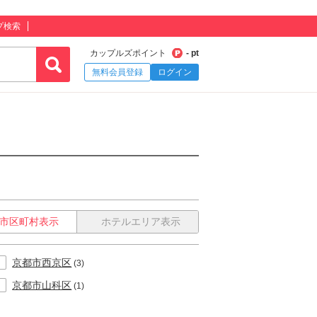
プ検索
カップルズポイント
- pt
無料会員登録
ログイン
市区町村表示
ホテルエリア表示
京都市西京区
(3)
京都市山科区
(1)