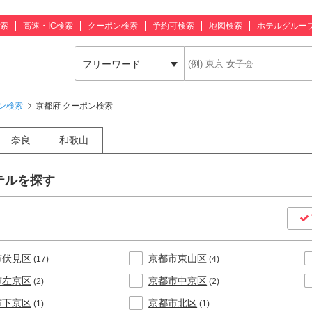
索
高速・IC検索
クーポン検索
予約可検索
地図検索
ホテルグルー
フリーワード
ン検索
京都府 クーポン検索
奈良
和歌山
テルを探す
市伏見区
京都市東山区
(17)
(4)
市左京区
京都市中京区
(2)
(2)
市下京区
京都市北区
(1)
(1)