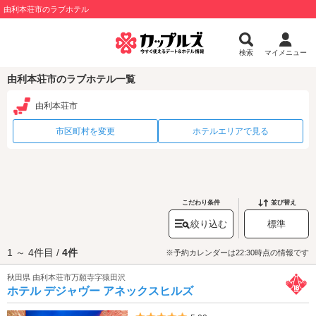
由利本荘市のラブホテル
検索
マイメニュー
由利本荘市のラブホテル一覧
由利本荘市
市区町村を変更
ホテルエリアで見る
こだわり条件
並び替え
絞り込む
標準
1 ～ 4件目 /
4件
※予約カレンダーは22:30時点の情報です
秋田県 由利本荘市万願寺字猿田沢
ホテル デジャヴー アネックスヒルズ