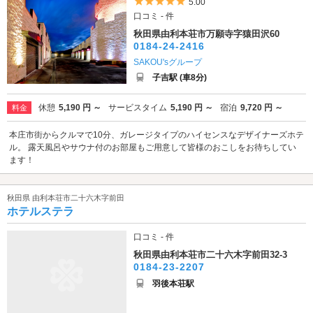
5つ星のうち5
5.00
口コミ - 件
秋田県由利本荘市万願寺字猿田沢60
0184-24-2416
SAKOU'sグループ
子吉駅 (車8分)
休憩
5,190 円 ～
サービスタイム
5,190 円 ～
宿泊
9,720 円 ～
料金
本庄市街からクルマで10分、ガレージタイプのハイセンスなデザイナーズホテ
ル。 露天風呂やサウナ付のお部屋もご用意して皆様のおこしをお待ちしてい
ます！
秋田県 由利本荘市二十六木字前田
ホテルステラ
口コミ - 件
秋田県由利本荘市二十六木字前田32-3
0184-23-2207
羽後本荘駅