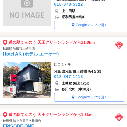
018-878-5322
上二田駅
昭和男鹿半島IC
Googleマップで開く
道の駅てんのう 天王グリーンランドから11.8km
秋田県 秋田市土崎港西
Hotel AK (ホテル エーケー)
口コミ - 件
秋田県秋田市土崎港西4-5-29
018-847-1418
土崎駅 (徒歩12分)
秋田北IC
(車10分)
Googleマップで開く
道の駅てんのう 天王グリーンランドから1.3km
秋田県 潟上市天王字棒沼台
EPISODE ONE