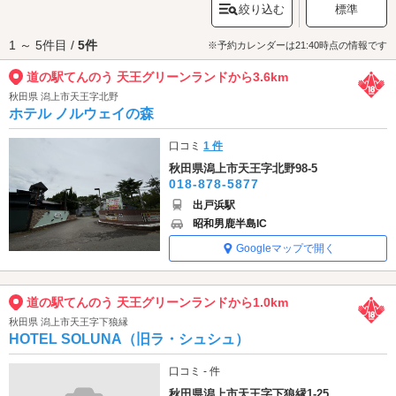
絞り込む
標準
を楽しみながらのんびり過ごすのもおすすめ。潟上市方面へのお出かけの
際はぜひ訪れてみてください。
1 ～ 5件目 /
5件
道の駅てんのう 天王グリーンランドへは、
潟上・男鹿エリアのラブホテル
※予約カレンダーは21:40時点の情報です
からもアクセスが便利です。
道の駅てんのう 天王グリーンランドから3.6km
秋田県 潟上市天王字北野
ホテル ノルウェイの森
口コミ
1 件
秋田県潟上市天王字北野98-5
018-878-5877
出戸浜駅
昭和男鹿半島IC
Googleマップで開く
道の駅てんのう 天王グリーンランドから1.0km
秋田県 潟上市天王字下狼縁
HOTEL SOLUNA（旧ラ・シュシュ）
口コミ - 件
秋田県潟上市天王字下狼縁1-25