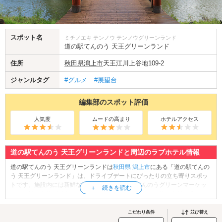
スポット名
ミチノエキ テンノウ テンノウグリーンランド
道の駅てんのう 天王グリーンランド
住所
秋田県
潟上市
天王江川上谷地109-2
ジャンルタグ
#グルメ
#展望台
編集部のスポット評価
人気度
ムードの高まり
ホテルアクセス
道の駅てんのう 天王グリーンランドと周辺のラブホテル情報
道の駅てんのう 天王グリーンランドは
秋田県
潟上市
にある「道の駅てんの
う 天王グリーンランド」は、ドライブデートにぴったりの立ち寄りスポッ
トです。施設内には新鮮な野菜や惣菜が並ぶ「てんのうグリーンマーケッ
ト」、秋田名物が揃う「ドリームショップくらかけ」、地元食材を活かし
た料理が楽しめる「なっぱ・はうす」など、カップルでゆったりと楽しめ
るエリアが充実。さらに、大浴場・露天風呂・サウナを完備した温泉施設
こだわり条件
並び替え
「くららの湯」も人気です。温泉でリラックスした後は、美味しいグルメ