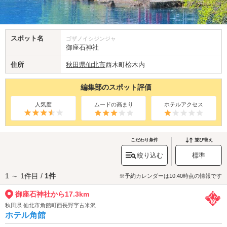
スポット名
ゴザノイシジンジャ
御座石神社
住所
秋田県
仙北市
西木町桧木内
編集部のスポット評価
人気度
ムードの高まり
ホテルアクセス
こだわり条件
並び替え
絞り込む
標準
1 ～ 1件目 /
1件
※予約カレンダーは10:40時点の情報です
御座石神社から17.3km
秋田県 仙北市角館町西長野字古米沢
ホテル角館