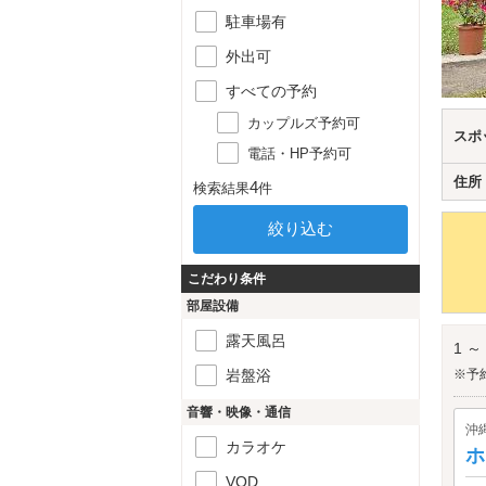
駐車場有
外出可
すべての予約
カップルズ予約可
スポ
電話・HP予約可
住所
4
検索結果
件
こだわり条件
部屋設備
露天風呂
1 ～
岩盤浴
※予
音響・映像・通信
沖
カラオケ
ホ
VOD