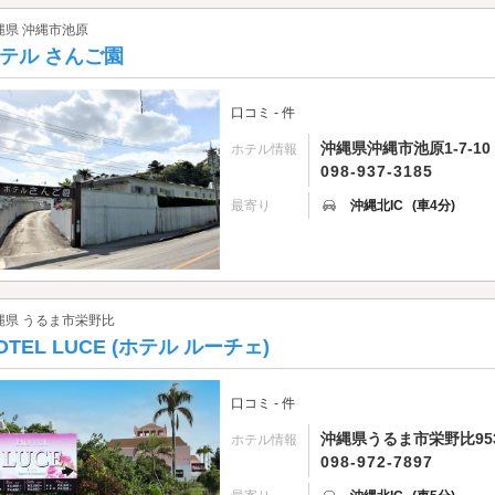
縄県 沖縄市池原
テル さんご園
口コミ - 件
沖縄県沖縄市池原1-7-10
ホテル情報
098-937-3185
最寄り
沖縄北IC
(車4分)
縄県 うるま市栄野比
OTEL LUCE (ホテル ルーチェ)
口コミ - 件
沖縄県うるま市栄野比953
ホテル情報
098-972-7897