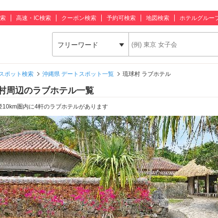
索
高速・IC検索
クーポン検索
予約可検索
地図検索
ホテルグルー
フリーワード
スポット検索
沖縄県 デートスポット一覧
琉球村 ラブホテル
村周辺のラブホテル一覧
径10km圏内に4軒のラブホテルがあります