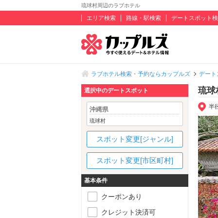
琉球村周辺のラブホテル
エリア検索
路線・駅検索
デートスポット検
ラブホテル検索・予約ならカップルズ
デート
琉球
選択中のデートスポット
半
沖縄県
琉球村
スポット変更[ジャンル]
スポット変更[市区町村]
基本条件
クーポンあり
クレジット決済可