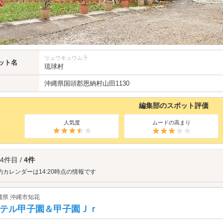
リュウキュウムラ
ット名
琉球村
沖縄県
国頭郡
恩納村山田1130
編集部のスポット評価
人気度
ムードの高まり
 4件目 /
4件
約カレンダーは14:20時点の情報です
縄県 沖縄市知花
テル甲子園＆甲子園Ｊｒ