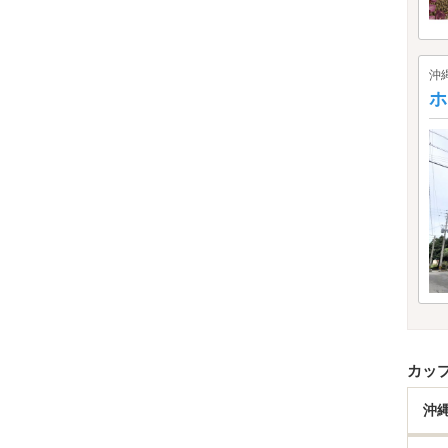
沖
ホ
カッ
沖