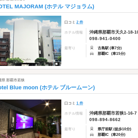
OTEL MAJORAM (ホテル マジョラム)
口コミ
2 件
沖縄県那覇市天久2-18-1
ホテル情報
098-941-0400
最寄り
古島駅 (車7分)
那覇IC
(車15分)
縄県 那覇市若狭
otel Blue moon (ホテル ブルームーン)
口コミ
1 件
沖縄県那覇市若狭1-16-7
ホテル情報
098-894-8662
最寄り
県庁前駅 (徒歩10分)
那覇IC
(車20分)