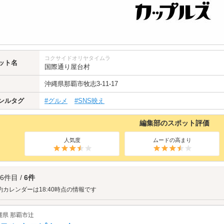
コクサイドオリヤタイムラ
ット名
国際通り屋台村
沖縄県
那覇市
牧志3-11-17
ンルタグ
#グルメ
#SNS映え
編集部のスポット評価
人気度
ムードの高まり
 6件目 /
6件
約カレンダーは18:40時点の情報です
縄県 那覇市辻