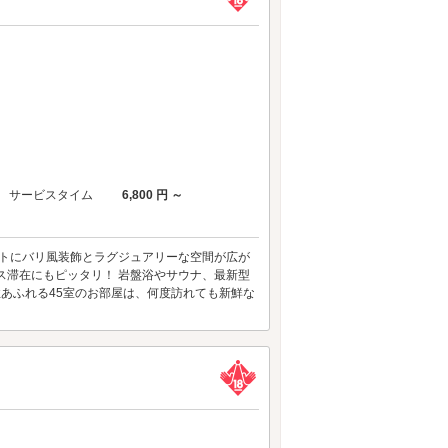
サービスタイム
6,800 円 ～
プトにバリ風装飾とラグジュアリーな空間が広が
ス滞在にもピッタリ！ 岩盤浴やサウナ、最新型
あふれる45室のお部屋は、何度訪れても新鮮な