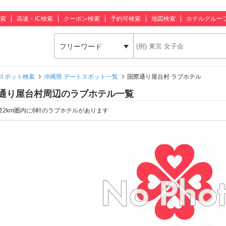
索
高速・IC検索
クーポン検索
予約可検索
地図検索
ホテルグルー
フリーワード
スポット検索
沖縄県 デートスポット一覧
国際通り屋台村 ラブホテル
通り屋台村周辺のラブホテル一覧
径2km圏内に6軒のラブホテルがあります