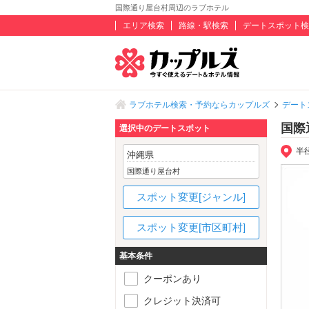
国際通り屋台村周辺のラブホテル
エリア検索
路線・駅検索
デートスポット検
ラブホテル検索・予約ならカップルズ
デート
国際
選択中のデートスポット
半
沖縄県
国際通り屋台村
スポット変更[ジャンル]
スポット変更[市区町村]
基本条件
クーポンあり
クレジット決済可