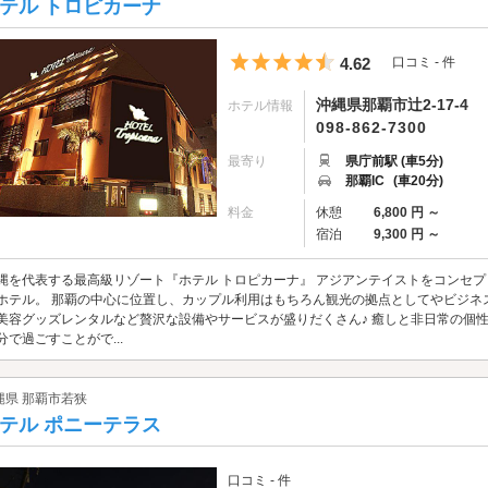
テル トロピカーナ
5つ星のうち4.5
4.62
口コミ - 件
沖縄県那覇市辻2-17-4
ホテル情報
098-862-7300
最寄り
県庁前駅 (車5分)
那覇IC
(車20分)
料金
休憩
6,800 円 ～
宿泊
9,300 円 ～
縄を代表する最高級リゾート『ホテル トロピカーナ』 アジアンテイストをコンセ
ホテル。 那覇の中心に位置し、カップル利用はもちろん観光の拠点としてやビジネ
美容グッズレンタルなど贅沢な設備やサービスが盛りだくさん♪ 癒しと非日常の個性
分で過ごすことがで...
縄県 那覇市若狭
テル ポニーテラス
口コミ - 件