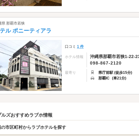
縄県 那覇市若狭
テル ポニーティアラ
口コミ
1 件
沖縄県那覇市若狭1-22-2
ホテル情報
098-867-2120
最寄り
県庁前駅 (徒歩15分)
那覇IC
(車21分)
プルズおすすめラブホ情報
縄の市区町村からラブホテルを探す