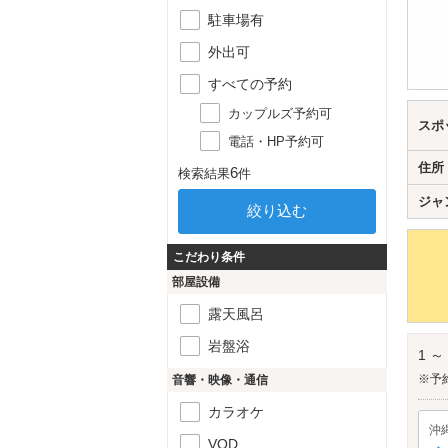
駐車場有
外出可
すべての予約
カップルズ予約可
スポ
電話・HP予約可
住所
6
検索結果
件
ジャ
こだわり条件
部屋設備
露天風呂
岩盤浴
1 ～
※予
音響・映像・通信
カラオケ
沖
VOD