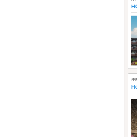
H
沖
H