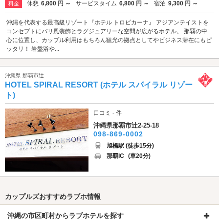
休憩
6,800 円 ～
サービスタイム
6,800 円 ～
宿泊
9,300 円 ～
料金
沖縄を代表する最高級リゾート『ホテル トロピカーナ』 アジアンテイストを
コンセプトにバリ風装飾とラグジュアリーな空間が広がるホテル。 那覇の中
心に位置し、カップル利用はもちろん観光の拠点としてやビジネス滞在にもピ
ッタリ！ 岩盤浴や...
沖縄県 那覇市辻
HOTEL SPIRAL RESORT (ホテル スパイラル リゾー
ト)
口コミ - 件
沖縄県那覇市辻2-25-18
098-869-0002
旭橋駅 (徒歩15分)
那覇IC
(車20分)
カップルズおすすめラブホ情報
沖縄の市区町村からラブホテルを探す