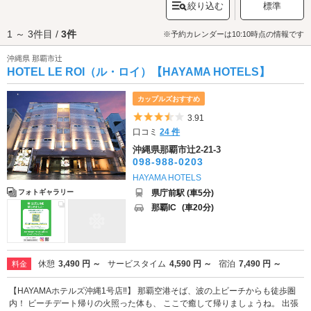
絞り込む
標準
ノーケリング、話題のサップヨガなどマリンアクティビティを楽しめま
す。近隣には、手ぶらでBBQができる施設まであり、一日中充実して過ご
1 ～ 3件目 /
3件
せるでしょう。ビーチへ訪れた際は、海すぐそばの崖の上に佇む「
波上
※予約カレンダーは10:10時点の情報です
宮
」へぜひお詣りを。恋愛成就のパワースポットとしても人気な由緒ある
沖縄県 那覇市辻
神社なので、カップルのデートにピッタリです♪さらに、辻エリアには昔料
HOTEL LE ROI（ル・ロイ）【HAYAMA HOTELS】
亭が多く立ち並んでいた名残もあり、今なお残る老舗名店に足を運ぶ人も
少なくありません。沖縄の有名ステーキチェーン「ステーキハウス88」の
辻本店や、本土復帰前、米軍認定の営業許可を受けた”Aサインレストラ
カップルズおすすめ
ン”である「ジョージレストラン」ではタコライスなどの洋食が堪能できま
5つ星のうち3.5
3.91
す。マリンレジャーやグルメに満足したら、ラブホテルで休憩・宿泊を。
口コミ
24 件
もともと花街であった辻エリアには、ラブホテルが多く集まっています。
特に「辻2丁目」に密集している他、「辻1丁目」にも数軒点在していま
沖縄県那覇市辻2-21-3
す。さっそくデートスポット周辺のホテルの情報をチェックしてみましょ
098-988-0203
う！
HAYAMA HOTELS
県庁前駅 (車5分)
フォトギャラリー
那覇IC
(車20分)
休憩
3,490 円 ～
サービスタイム
4,590 円 ～
宿泊
7,490 円 ～
料金
【HAYAMAホテルズ沖縄1号店‼】 那覇空港そば、波の上ビーチからも徒歩圏
内！ ビーチデート帰りの火照った体も、 ここで癒して帰りましょうね。 出張