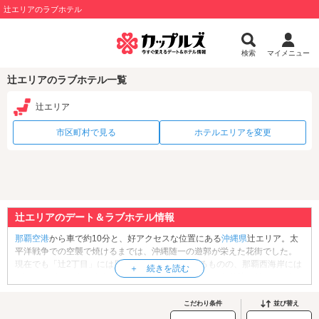
辻エリアのラブホテル
検索
マイメニュー
辻エリアのラブホテル一覧
辻エリア
市区町村で見る
ホテルエリアを変更
辻エリアのデート＆ラブホテル情報
那覇空港
から車で約10分と、好アクセスな位置にある
沖縄県
辻エリア。太
平洋戦争での空襲で焼けるまでは、沖縄随一の遊郭が栄えた花街でした。
現在でも「辻2丁目」には男性向けのお店が集まるものの、那覇西海岸には
デートスポットもたくさん！海岸沿いは、辻エリアから若狭エリアまで約
1.9kmの「
那覇ビーチリゾート
」が広がります。辻側には「
波の上うみそら
公園
」や、那覇唯一の砂浜ビーチである「
波の上ビーチ
」が。更衣室やシ
こだわり条件
並び替え
ャワー、コインロッカーも完備で、気軽に海水浴や体験ダイビング＆シュ