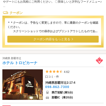
やデートにもお気軽にご利用ください。 〇美味しいと評判なフードメニュー♪
...
クーポン
＊＊クーポンは、予告なく変更しますので、常に最新のクーポンを確認
ください。
スクリーンショットでの保存およびプリントアウトしたものであ...
クーポン内容をもっと見る
沖縄県 那覇市辻
ホテル トロピカーナ
5つ星のうち4.5
4.62
口コミ - 件
沖縄県那覇市辻2-17-4
098-862-7300
県庁前駅 (車5分)
那覇IC
(車20分)