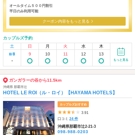
オールタイム５００円割引
平日のみ利用可能
クーポン内容をもっと見る
カップルズ予約
土
日
月
火
水
木
8
9
10
11
12
13
8/
-
もっと見る
ガンガラーの谷から11.5km
沖縄県 那覇市辻
HOTEL LE ROI（ル・ロイ）【HAYAMA HOTELS】
カップルズおすすめ
5つ星のうち3.5
3.91
口コミ
24 件
沖縄県那覇市辻2-21-3
098-988-0203