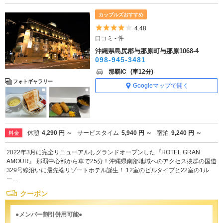
カップルズおすすめ
5つ星のうち4
4.48
口コミ - 件
沖縄県島尻郡与那原町与那原1068-4
098-945-3481
那覇IC
(車12分)
フォトギャラリー
Googleマップで開く
休憩
4,290 円 ～
サービスタイム
5,940 円 ～
宿泊
9,240 円 ～
料金
2022年3月に完全リニューアルしグランドオープンした『HOTEL GRAN
AMOUR』 那覇中心部から車で25分！沖縄県南部地域へのアクセス抜群の国道
329号線沿いに最先端リゾートホテル誕生！ 12室のビルタイプと22室の1ル
ー...
クーポン
●メンバー割引併用可能●