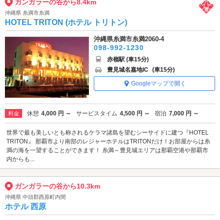
ガンガラーの谷から8.4km
沖縄県 糸満市糸満
HOTEL TRITON (ホテル トリトン)
沖縄県糸満市糸満2060-4
098-992-1230
赤嶺駅 (車15分)
豊見城名嘉地IC
(車15分)
Googleマップで開く
休憩
4,000 円 ～
サービスタイム
4,500 円 ～
宿泊
7,000 円 ～
料金
世界で最も美しいとも称されるケラマ諸島を望むシーサイドに建つ『HOTEL
TRITON』 那覇市より南部のレジャーホテルはTRITONだけ！お部屋からは糸
満の海を一望することができます！ 糸満～豊見城エリアは那覇空港や那覇市
内からも...
ガンガラーの谷から10.3km
沖縄県 中頭郡西原町内間
ホテル 西原