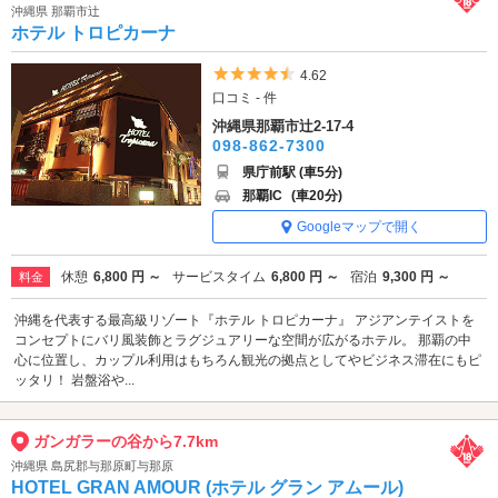
沖縄県 那覇市辻
ホテル トロピカーナ
5つ星のうち4.5
4.62
口コミ - 件
沖縄県那覇市辻2-17-4
098-862-7300
県庁前駅 (車5分)
那覇IC
(車20分)
Googleマップで開く
休憩
6,800 円 ～
サービスタイム
6,800 円 ～
宿泊
9,300 円 ～
料金
沖縄を代表する最高級リゾート『ホテル トロピカーナ』 アジアンテイストを
コンセプトにバリ風装飾とラグジュアリーな空間が広がるホテル。 那覇の中
心に位置し、カップル利用はもちろん観光の拠点としてやビジネス滞在にもピ
ッタリ！ 岩盤浴や...
ガンガラーの谷から7.7km
沖縄県 島尻郡与那原町与那原
HOTEL GRAN AMOUR (ホテル グラン アムール)