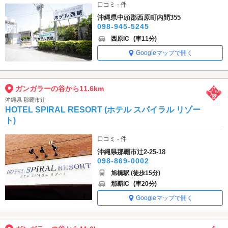
口コミ - 件
沖縄県中頭郡西原町内間355
098-945-5245
西原IC
(車11分)
Googleマップで開く
ガンガラーの谷から11.6km
沖縄県 那覇市辻
HOTEL SPIRAL RESORT (ホテル スパイラル リゾー
ト)
口コミ - 件
沖縄県那覇市辻2-25-18
098-869-0002
旭橋駅 (徒歩15分)
那覇IC
(車20分)
Googleマップで開く