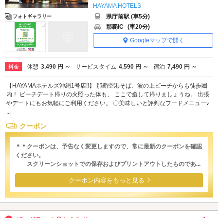
HAYAMA HOTELS
県庁前駅 (車5分)
フォトギャラリー
那覇IC
(車20分)
Googleマップで開く
休憩
3,490 円 ～
サービスタイム
4,590 円 ～
宿泊
7,490 円 ～
料金
【HAYAMAホテルズ沖縄1号店‼】 那覇空港そば、波の上ビーチからも徒歩圏
内！ ビーチデート帰りの火照った体も、 ここで癒して帰りましょうね。 出張
やデートにもお気軽にご利用ください。 〇美味しいと評判なフードメニュー♪
...
クーポン
＊＊クーポンは、予告なく変更しますので、常に最新のクーポンを確認
ください。
スクリーンショットでの保存およびプリントアウトしたものであ...
クーポン内容をもっと見る