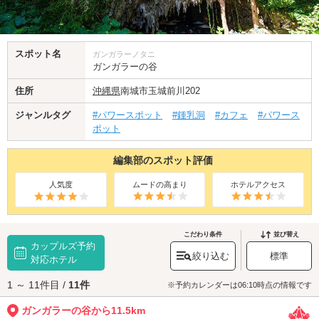
スポット名
ガンガラーノタニ
ガンガラーの谷
住所
沖縄県
南城市玉城前川202
ジャンルタグ
#パワースポット
#鍾乳洞
#カフェ
#パワース
ポット
編集部のスポット評価
人気度
ムードの高まり
ホテルアクセス
こだわり条件
並び替え
カップルズ予約
絞り込む
標準
対応ホテル
1 ～ 11件目 /
11件
※予約カレンダーは06:10時点の情報です
ガンガラーの谷から11.5km