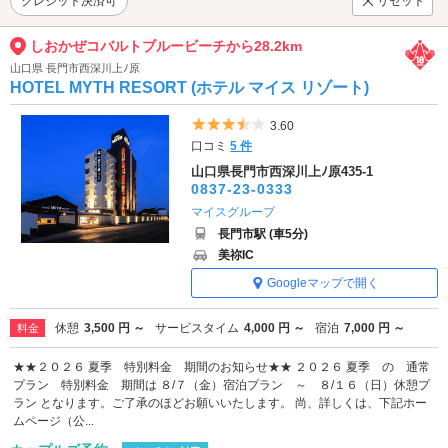
クレジット決済可
リセット
しおかぜコバルトブルービーチから28.2km
山口県 長門市西深川上ﾉ原
HOTEL MYTH RESORT (ホテル マイス リゾート)
5つ星のうち3.5
3.60
口コミ
5 件
山口県長門市西深川上ﾉ原435-1
0837-23-0333
マイスグループ
長門市駅 (車5分)
美祢IC
Googleマップで開く
休憩
3,500 円 ～
サービスタイム
4,000 円 ～
宿泊
7,000 円 ～
料金
★★２０２６ 夏季 特別料金 期間のお知らせ★★ ２０２６ 夏季 の 通常
プラン 特別料金 期間は ８/７（金）宿泊プラン ～ ８/１６（日）休憩プ
ラン となります。ご了承のほどお願いいたします。 尚、詳しくは、下記ホー
ムページ（公...