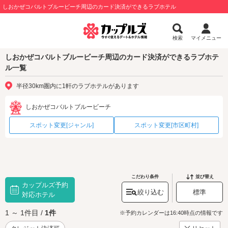
しおかぜコバルトブルービーチ周辺のカード決済ができるラブホテル
検索
マイメニュー
しおかぜコバルトブルービーチ周辺のカード決済ができるラブホテ
ル一覧
半径30km圏内に1軒のラブホテルがあります
しおかぜコバルトブルービーチ
スポット変更[ジャンル]
スポット変更[市区町村]
こだわり条件
並び替え
カップルズ予約
絞り込む
標準
対応ホテル
1 ～ 1件目 /
1件
※予約カレンダーは16:40時点の情報です