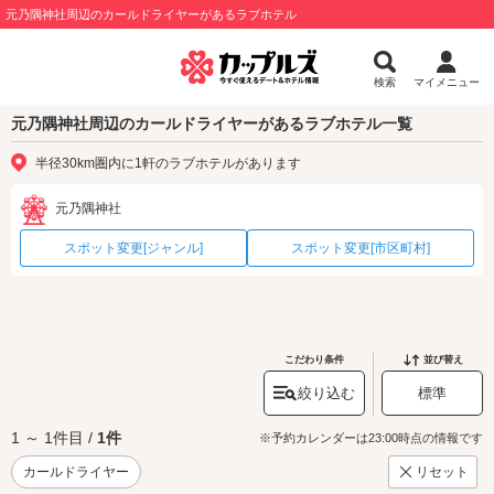
元乃隅神社周辺のカールドライヤーがあるラブホテル
検索
マイメニュー
元乃隅神社周辺のカールドライヤーがあるラブホテル一覧
半径30km圏内に1軒のラブホテルがあります
元乃隅神社
スポット変更[ジャンル]
スポット変更[市区町村]
こだわり条件
並び替え
絞り込む
標準
1 ～ 1件目 /
1件
※予約カレンダーは23:00時点の情報です
カールドライヤー
リセット