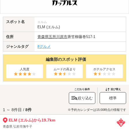
スポット名
エルム
ELM (エルム)
住所
青森県
五所川原市
唐笠柳藤巻517-1
ジャンルタグ
#グルメ
編集部のスポット評価
人気度
ムードの高まり
ホテルアクセス
こだわり条件
並び替え
絞り込む
標準
1 ～ 8件目 /
8件
※予約カレンダーは15:00時点の情報です
ELM (エルム)から19.7km
青森県 弘前市撫牛子