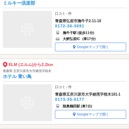
ミルキー倶楽部
口コミ - 件
青森県弘前市撫牛子2-11-18
0172-36-3691
撫牛子駅 (徒歩11分)
大鰐弘前IC
(車17分)
Googleマップで開く
ELM (エルム)から2.2km
青森県 五所川原市大字姥萢字桜木
ホテル 青い鳥
口コミ - 件
青森県五所川原市大字姥萢字桜木181-1
0173-35-0177
陸奥鶴田駅 (車7分)
Googleマップで開く