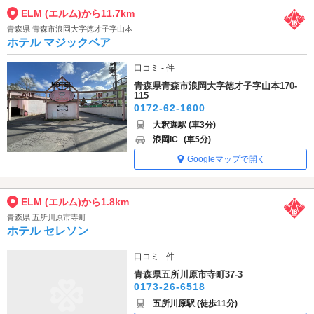
ELM (エルム)から11.7km
青森県 青森市浪岡大字徳才子字山本
ホテル マジックベア
口コミ - 件
青森県青森市浪岡大字徳才子字山本170-
115
0172-62-1600
大釈迦駅 (車3分)
浪岡IC
(車5分)
Googleマップで開く
ELM (エルム)から1.8km
青森県 五所川原市寺町
ホテル セレソン
口コミ - 件
青森県五所川原市寺町37-3
0173-26-6518
五所川原駅 (徒歩11分)