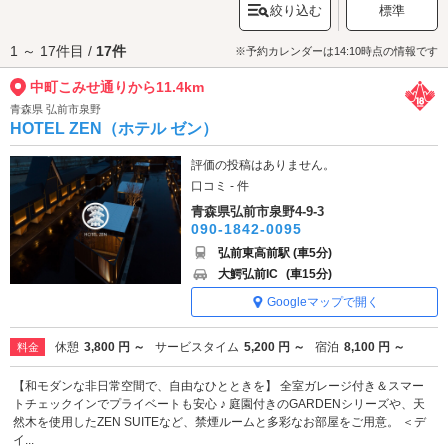
絞り込む
標準
演奏が楽しめる「津軽こみせ駅」では、地域の文化や伝統にも触れられま
す。歴史と風情を感じながら、恋人とゆったり散策できるこの通りは、心
1 ～ 17件目 /
17件
落ち着く大人のデートスポットとしておすすめです。
※予約カレンダーは14:10時点の情報です
中町こみせ通りへは、
黒石・田舎館エリアのラブホテル
からもアクセスが
中町こみせ通りから11.4km
便利です。
青森県 弘前市泉野
HOTEL ZEN（ホテル ゼン）
評価の投稿はありません。
口コミ - 件
青森県弘前市泉野4-9-3
090-1842-0095
弘前東高前駅 (車5分)
大鰐弘前IC
(車15分)
Googleマップで開く
休憩
3,800 円 ～
サービスタイム
5,200 円 ～
宿泊
8,100 円 ～
料金
【和モダンな非日常空間で、自由なひとときを】 全室ガレージ付き＆スマー
トチェックインでプライベートも安心 ♪ 庭園付きのGARDENシリーズや、天
然木を使用したZEN SUITEなど、禁煙ルームと多彩なお部屋をご用意。 ＜デ
イ...