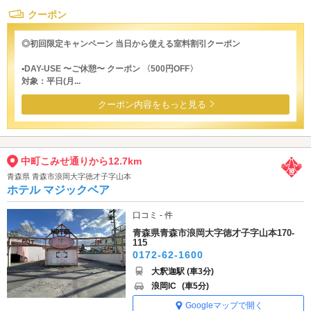
クーポン
◎初回限定キャンペーン 当日から使える室料割引クーポン
▪️DAY-USE 〜ご休憩〜 クーポン 〈500円OFF〉
対象：平日(月...
クーポン内容をもっと見る
中町こみせ通りから12.7km
青森県 青森市浪岡大字徳才子字山本
ホテル マジックベア
口コミ - 件
青森県青森市浪岡大字徳才子字山本170-
115
0172-62-1600
大釈迦駅 (車3分)
浪岡IC
(車5分)
Googleマップで開く