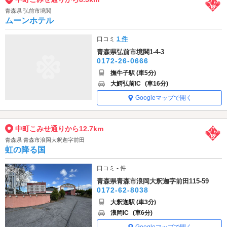
青森県 弘前市境関
ムーンホテル
口コミ
1 件
青森県弘前市境関1-4-3
0172-26-0666
撫牛子駅 (車5分)
大鰐弘前IC
(車16分)
Googleマップで開く
中町こみせ通りから12.7km
青森県 青森市浪岡大釈迦字前田
虹の降る国
口コミ - 件
青森県青森市浪岡大釈迦字前田115-59
0172-62-8038
大釈迦駅 (車3分)
浪岡IC
(車6分)