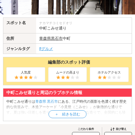
スポット名
ナカマチコミセドオリ
中町こみせ通り
住所
青森県
黒石市
中町
ジャンルタグ
#グルメ
編集部のスポット評価
人気度
ムードの高まり
ホテルアクセス
中町こみせ通りと周辺のラブホテル情報
中町こみせ通りは
青森県
黒石市
にある、江戸時代の面影を色濃く残す歴史
的な街並みで、木造アーケード「小見世（こみせ）」が象徴的な通りで
す。夏は強い日差しを遮り、冬は雪を防ぐ機能的な造りで、全国的にも珍
しく「日本の道百選」に選ばれています。通り沿いには国の重要文化財に
指定された高橋家住宅や、1806年創業の老舗造り酒屋、100年以上続く和
菓子店などが並び、趣のある風景が続きます。黒石名物「干梅」はお土産
こだわり条件
並び替え
にも人気で、素朴な甘酸っぱさが旅の思い出にぴったり。津軽三味線の生