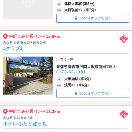
津軽大沢駅 (車5分)
大鰐弘前IC
(車7分)
Googleマップで開く
中町こみせ通りから12.8km
青森県 青森市浪岡大釈迦前田
Jクラブ3
口コミ - 件
青森県青森市浪岡大釈迦前田115-8
0172-69-1191
大釈迦駅 (車3分)
浪岡IC
(車6分)
Googleマップで開く
中町こみせ通りから11.3km
青森県 弘前市大清水
ホテル ふたりぼっち