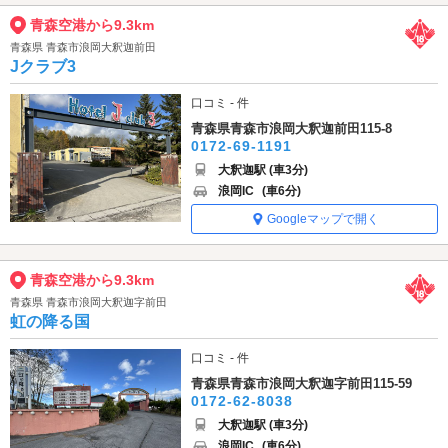
青森空港から9.3km
青森県 青森市浪岡大釈迦前田
Jクラブ3
口コミ - 件
青森県青森市浪岡大釈迦前田115-8
0172-69-1191
大釈迦駅 (車3分)
浪岡IC
(車6分)
Googleマップで開く
青森空港から9.3km
青森県 青森市浪岡大釈迦字前田
虹の降る国
口コミ - 件
青森県青森市浪岡大釈迦字前田115-59
0172-62-8038
大釈迦駅 (車3分)
浪岡IC
(車6分)