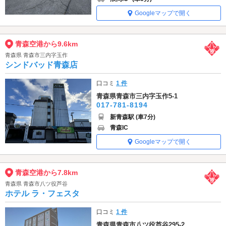
Googleマップで開く
青森空港から9.6km
青森県 青森市三内字玉作
シンドバッド青森店
口コミ
1 件
青森県青森市三内字玉作5-1
017-781-8194
新青森駅 (車7分)
青森IC
Googleマップで開く
青森空港から7.8km
青森県 青森市八ツ役芦谷
ホテル ラ・フェスタ
口コミ
1 件
青森県青森市八ツ役芦谷295-2