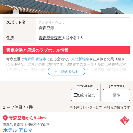
スポット名
アオモリクウコウ
青森空港
住所
青森県
青森市
大谷小谷1-5
青森空港と周辺のラブホテル情報
青森空港は
青森県
青森市
にある空港で、
東北新幹線
や在来線との乗り継ぎ
にも便利な、北東北の拠点空港です。3階建てのターミナルには搭乗待合室
や到着ロビー、3階の無料展望デッキなどが整備され、飛行機の離着陸を間
近に見ることができます。館内には売店・レストラン・ラウンジ・ATM・
コインロッカー・授乳室など設備も充実。フードコートでは青森名物「み
そカレー牛乳ラーメン」も味わえます。レンタカー、バス、タクシーも利
こだわり条件
並び替え
用可能で、空港周辺の観光名所である
三内丸山遺跡
や
青森ベイブリッジ
な
絞り込む
標準
どへのアクセスも良好。ドライブデートやちょっとした空港散歩など、カ
ップルの出発・到着待ちにもおすすめのスポットです。
1 ～ 7件目 /
7件
青森空港へは、
青森空港・青森中央インターエリアのラブホテル
からもア
※予約カレンダーは21:20時点の情報です
クセスが便利です。
青森空港から9.4km
青森県 青森市浪岡徳才子字山本
ホテル アロマ