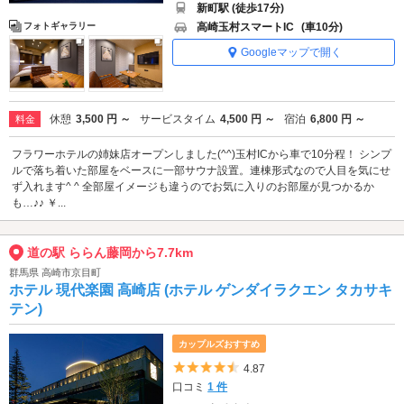
新町駅 (徒歩17分)
高崎玉村スマートIC
(車10分)
フォトギャラリー
Googleマップで開く
休憩
3,500 円 ～
サービスタイム
4,500 円 ～
宿泊
6,800 円 ～
料金
フラワーホテルの姉妹店オープンしました(^^)玉村ICから車で10分程！ シンプ
ルで落ち着いた部屋をベースに一部サウナ設置。連棟形式なので人目を気にせ
ず入れます^ ^ 全部屋イメージも違うのでお気に入りのお部屋が見つかるか
も…♪♪ ￥...
道の駅 ららん藤岡から7.7km
群馬県 高崎市京目町
ホテル 現代楽園 高崎店 (ホテル ゲンダイラクエン タカサキ
テン)
カップルズおすすめ
5つ星のうち4.5
4.87
口コミ
1 件