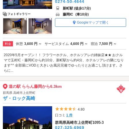
0274-50-4644
新町駅 (徒歩17分)
藤岡IC
(車10分)
フォトギャラリー
Googleマップで開く
休憩
3,600 円 ～
サービスタイム
4,600 円 ～
宿泊
7,500 円 ～
料金
2020年5月オープン！！ フラワーホテル、ホテルソアレの姉妹店★★ おクル
マで玉村IC・藤岡ICから約10分、新町駅から約4分、ホテルソアレの隣になり
ます^^ 全部屋にVODと大きいお風呂完備でゆったりとお過ごし頂けます。さ
らに...
道の駅 ららん藤岡から6.3km
群馬県 高崎市上佐野町
ザ・ロック高崎
5つ星のうち4.5
4.80
口コミ
1 件
群馬県高崎市上佐野町1095-3
027-325-6969