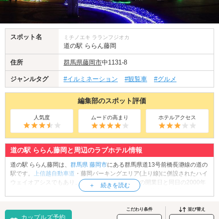
スポット名
ミチノエキ ラランフジオカ
道の駅 ららん藤岡
住所
群馬県
藤岡市
中1131-8
ジャンルタグ
#イルミネーション
#観覧車
#グルメ
編集部のスポット評価
人気度
ムードの高まり
ホテルアクセス
道の駅 ららん藤岡と周辺のラブホテル情報
道の駅 ららん藤岡は、
群馬県
藤岡市
にある群馬県道13号前橋長瀞線の道の
駅です。
上信越自動車道
・藤岡パーキングエリア(上り線)に併設されたハイ
ウェイオアシスでもあり、藤岡パーキングエリアの開業日と同日の2000年
4月28日にオープンしました。道の駅の敷地内には、農産物直売所、観光物
産館、パティスリー、飲食店、噴水など、魅力的なスポットが揃っていま
す。なかでも、ソフトクリームにラスクを添えた名物商品が人気。また、
こだわり条件
並び替え
カップルズ予約
敷地内にはミニ遊園地があり、こちらには観覧車などのデートにぴったり