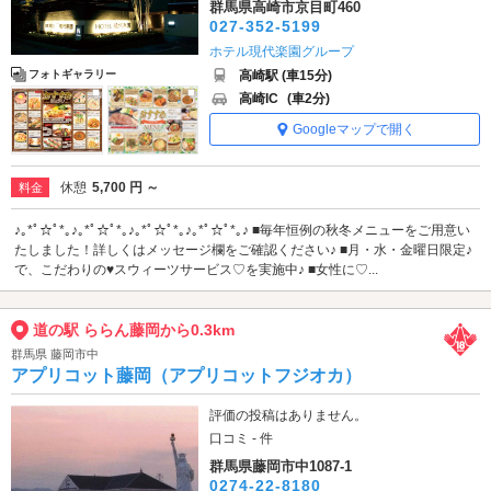
群馬県高崎市京目町460
027-352-5199
ホテル現代楽園グループ
高崎駅 (車15分)
フォトギャラリー
高崎IC
(車2分)
Googleマップで開く
休憩
5,700 円 ～
料金
♪｡*ﾟ☆ﾟ*｡♪｡*ﾟ☆ﾟ*｡♪｡*ﾟ☆ﾟ*｡♪｡*ﾟ☆ﾟ*｡♪ ■毎年恒例の秋冬メニューをご用意い
たしました！詳しくはメッセージ欄をご確認ください♪ ■月・水・金曜日限定♪
で、こだわりの♥スウィーツサービス♡を実施中♪ ■女性に♡...
道の駅 ららん藤岡から0.3km
群馬県 藤岡市中
アプリコット藤岡（アプリコットフジオカ）
評価の投稿はありません。
口コミ - 件
群馬県藤岡市中1087-1
0274-22-8180