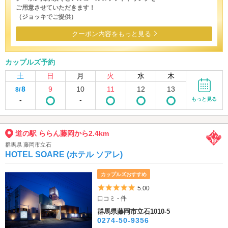
ご用意させていただきます！
（ジョッキでご提供）
クーポン内容をもっと見る
カップルズ予約
土
日
月
火
水
木
8
9
10
11
12
13
8/
-
-
もっと見る
道の駅 ららん藤岡から2.4km
群馬県 藤岡市立石
HOTEL SOARE (ホテル ソアレ)
カップルズおすすめ
5つ星のうち5
5.00
口コミ - 件
群馬県藤岡市立石1010-5
0274-50-9356