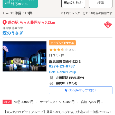
絞り込む
標準
なアトラクションも導入されています。その他、期間限定のイルミネーシ
対応ホテル
ョンイベントも好評です。
1 ～ 13件目 /
13件
道の駅 ららん藤岡へは、
藤岡エリアのラブホテル
からもアクセスが便利で
※予約カレンダーは11:50時点の情報です
す。
道の駅 ららん藤岡から0.2km
群馬県 藤岡市中
森のうさぎ
カップルズおすすめ
5つ星のうち3.5
3.63
口コミ - 件
群馬県藤岡市中932-6
0274-23-6787
Hotel Rabbit Group
北藤岡駅 (徒歩15分)
藤岡IC
(車2分)
Googleマップで開く
休憩
3,900 円 ～
サービスタイム
5,100 円 ～
宿泊
7,900 円 ～
料金
【大人気のラビットグループ】藤岡ICからスグにあり安心の均一価格でコスパ