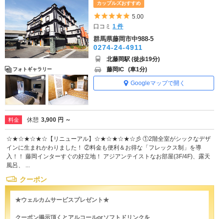
カップルズおすすめ
5つ星のうち5
5.00
口コミ
1 件
群馬県藤岡市中988-5
0274-24-4911
北藤岡駅 (徒歩19分)
藤岡IC
(車1分)
フォトギャラリー
Googleマップで開く
休憩
3,900 円 ～
料金
☆★☆★☆★☆【リニューアル】☆★☆★☆★☆彡 ①2階全室がシックなデザ
インに生まれかわりました！ ②料金も便利＆お得な「フレックス制」を導
入！！ 藤岡インターすぐの好立地！ アジアンテイストなお部屋(3F/4F)、露天
風呂、 ...
クーポン
★ウェルカムサービスプレゼント★
クーポン掲示頂くとアルコールorソフトドリンクを