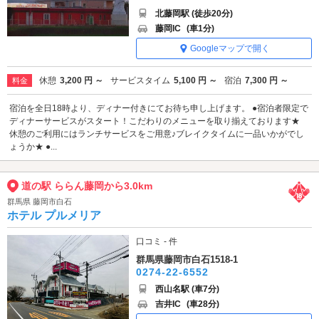
北藤岡駅 (徒歩20分)
藤岡IC
(車1分)
Googleマップで開く
休憩
3,200 円 ～
サービスタイム
5,100 円 ～
宿泊
7,300 円 ～
料金
宿泊を全日18時より、ディナー付きにてお待ち申し上げます。 ●宿泊者限定で
ディナーサービスがスタート！こだわりのメニューを取り揃えております★
休憩のご利用にはランチサービスをご用意♪ブレイクタイムに一品いかがでし
ょうか★ ●...
道の駅 ららん藤岡から3.0km
群馬県 藤岡市白石
ホテル プルメリア
口コミ - 件
群馬県藤岡市白石1518-1
0274-22-6552
西山名駅 (車7分)
吉井IC
(車28分)