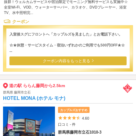
抜群！ウェルカムサービスや宿泊限定でモーニング無料サービスも実施中☆
全室Wi-Fi、VOD、ウォーターサーバー、カラオケ、DVDプレーヤー、浴室
TV、水中照明完...
クーポン
入室後スグにフロントへ「カップルズを見ました」とお電話下さい。
☆★休憩・サービスタイム・宿泊いずれかのご利用でも500円OFF★☆
...
クーポン内容をもっと見る
道の駅 ららん藤岡から2.5km
群馬県 藤岡市立石
HOTEL MONA (ホテル モナ)
カップルズおすすめ
5つ星のうち4.5
4.60
口コミ - 件
群馬県藤岡市立石1010-3