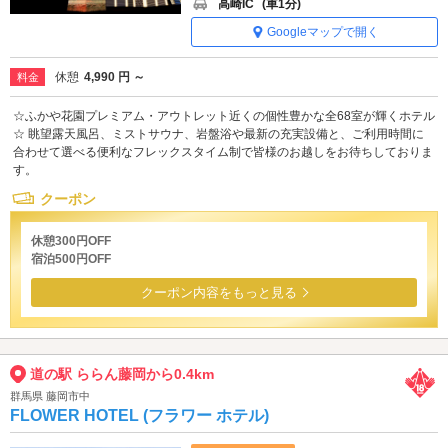
高崎IC
(車1分)
Googleマップで開く
休憩
4,990 円 ～
料金
☆ふかや花園プレミアム・アウトレット近くの個性豊かな全68室が輝くホテル
☆ 眺望露天風呂、ミストサウナ、岩盤浴や最新の充実設備と、ご利用時間に
合わせて選べる便利なフレックスタイム制で皆様のお越しをお待ちしておりま
す。
クーポン
休憩300円OFF
宿泊500円OFF
クーポン内容をもっと見る
道の駅 ららん藤岡から0.4km
群馬県 藤岡市中
FLOWER HOTEL (フラワー ホテル)