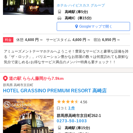
ホテル ハイビスカス グループ
高崎駅 (車5分)
高崎IC
(車15分)
Googleマップで開く
休憩
4,600 円 ～
サービスタイム
4,600 円 ～
宿泊
6,950 円 ～
料金
アミューズメントテーマホテルへようこそ！豊富なサービスと豪華な設備を誇
る「ザ・ロック」。バリエーション豊かなお部屋の数々は何度訪れても新鮮な
気分で楽しめる♪お得なサービス満点のメンバー特典も要チェック！！
道の駅 ららん藤岡から7.9km
群馬県 高崎市京目町
HOTEL GRASSINO PREMIUM RESORT 高崎店
5つ星のうち4.5
4.56
口コミ
3 件
群馬県高崎市京目町262-1
0273-50-1003
高崎駅 (車15分)