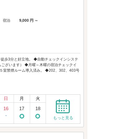
宿泊
9,000 円 ～
徒歩3分と好立地。 ◆自動チェックインシステ
ございます） ◆月曜～木曜の宿泊チェックイ
室禁煙ルーム導入済み。 ◆202、302、403号
日
月
火
16
17
18
-
もっと見る