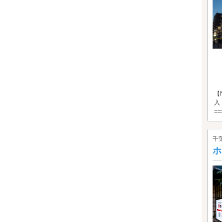
【
入
==
千
ホ