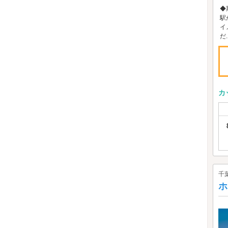
◆
駅
イ
だ..
カ
千
ホ