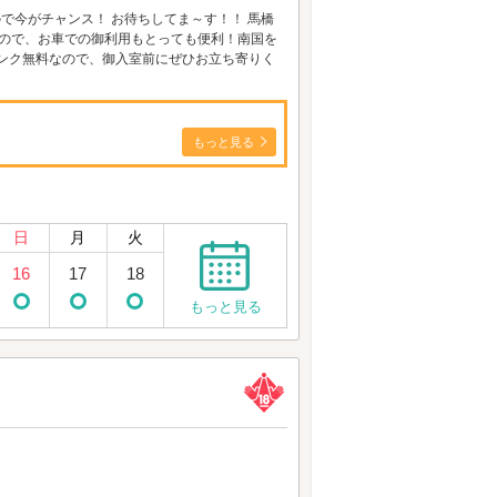
ので今がチャンス！ お待ちしてま～す！！ 馬橋
分なので、お車での御利用もとっても便利！南国を
リンク無料なので、御入室前にぜひお立ち寄りく
もっと見る
日
月
火
16
17
18
もっと見る