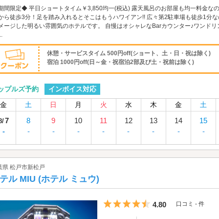
期間限定◆ 平日ショートタイム￥3,850均一(税込) 露天風呂のお部屋も均一料金な
から徒歩3分！足を踏み入れるとそこはもうハワイアン!! 広々第2駐車場も徒歩1
メージした明るい雰囲気のホテルです。 自慢はオシャレなBarカウンター♪ワンド
.
休憩・サービスタイム 500円off(ショート、土・日・祝は除く)
宿泊 1000円off(日～金・祝宿泊2部及び土・祝前は除く)
インボイス対応
ップルズ予約
金
土
日
月
火
水
木
金
土
7
8
9
10
11
12
13
14
15
8/
-
-
-
-
-
-
-
-
-
葉県 松戸市新松戸
テル MIU (ホテル ミュウ)
5つ星のうち4.5
4.80
口コミ - 件