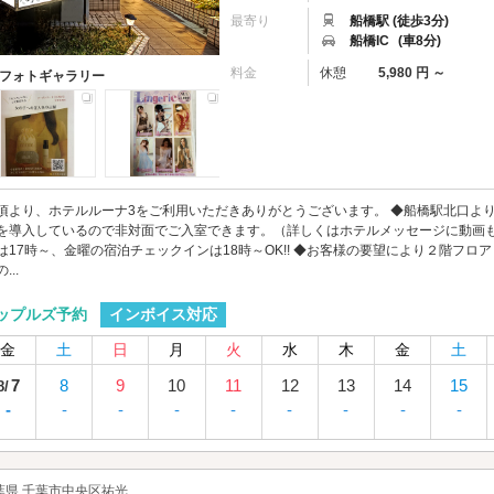
最寄り
船橋駅 (徒歩3分)
船橋IC
(車8分)
料金
休憩
5,980 円 ～
フォトギャラリー
頃より、ホテルルーナ3をご利用いただきありがとうございます。 ◆船橋駅北口より
を導入しているので非対面でご入室できます。（詳しくはホテルメッセージに動画も
は17時～、金曜の宿泊チェックインは18時～OK!! ◆お客様の要望により２階フロア５
...
インボイス対応
ップルズ予約
金
土
日
月
火
水
木
金
土
7
8
9
10
11
12
13
14
15
8/
-
-
-
-
-
-
-
-
-
葉県 千葉市中央区祐光