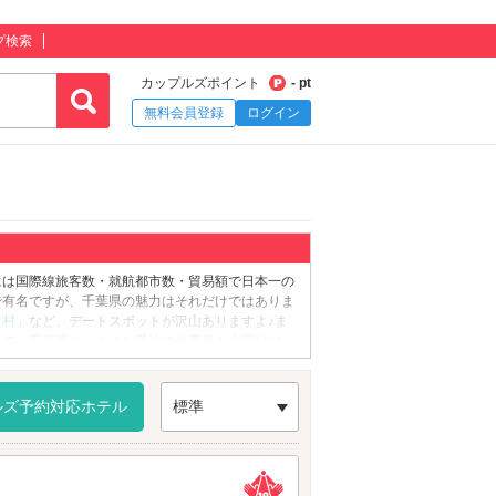
プ検索
カップルズポイント
- pt
無料会員登録
ログイン
には国際線旅客数・就航都市数・貿易額で日本一の
で有名ですが、千葉県の魅力はそれだけではありま
ツ村
」など、デートスポットが沢山ありますよ♪ま
て、千葉県といえばお醤油の生産量も全国1位な
かおりを漂わせています。また、海に囲まれた千葉
そして冬には金目鯛や鮃がそれぞれ旬を迎えます。
ますので、新鮮な魚介を使った海鮮丼を食べたり、
ルズ予約対応ホテル
標準
千葉県。宿泊にはぜひラブホテルをご利用くださ
ティはもちろん、カラオケ、サウナ、VOD完備の
のできるホテルもありますのでさっそくチェックし