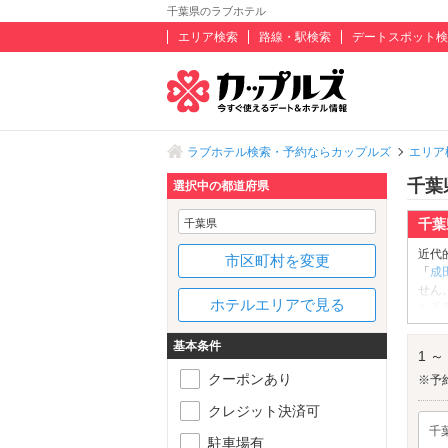
千葉県のラブホテル
エリア検索
路線・駅検索
デートスポット検
ラブホテル検索・予約ならカップルズ
エリア
千葉
選択中の都道府県
千葉
千葉県
近代
市区町村を変更
「
成
せん
ホテルエリアで見る
た千
んで
県で
基本条件
1 ～
県内
クーポンあり
獲れ
※予
い。
クレジット決済可
お部
千
てみ
駐車場有