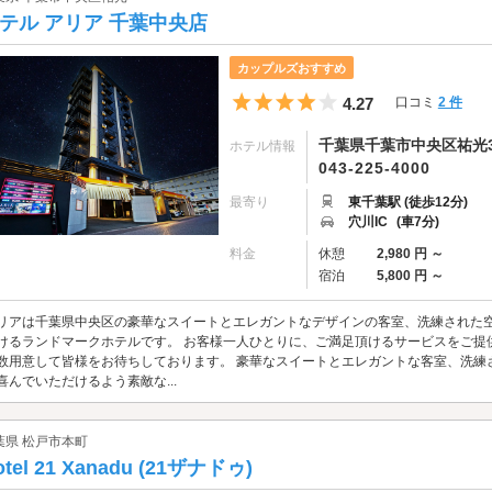
テル アリア 千葉中央店
カップルズおすすめ
5つ星のうち4
4.27
口コミ
2 件
千葉県千葉市中央区祐光3
ホテル情報
043-225-4000
最寄り
東千葉駅 (徒歩12分)
穴川IC
(車7分)
料金
休憩
2,980 円 ～
宿泊
5,800 円 ～
リアは千葉県中央区の豪華なスイートとエレガントなデザインの客室、洗練された
けるランドマークホテルです。 お客様一人ひとりに、ご満足頂けるサービスをご提
数用意して皆様をお待ちしております。 豪華なスイートとエレガントな客室、洗練
喜んでいただけるよう素敵な...
葉県 松戸市本町
otel 21 Xanadu (21ザナドゥ)