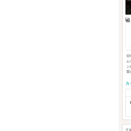
日
ム
ン
室の
カ
千