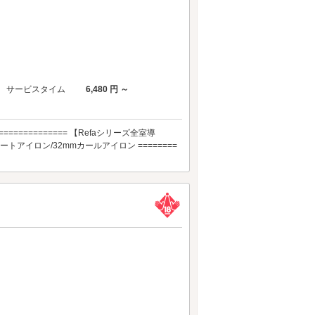
サービスタイム
6,480 円 ～
============= 【Refaシリーズ全室導
アイロン/32mmカールアイロン ========