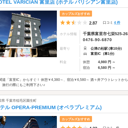
OTEL VARICIAN 富里店 (ホテル バリシアン富里店)
カップルズおすすめ
5つ星のうち2.5
2.87
口コミ
4 件
千葉県富里市七栄525-26
ホテル情報
0476-90-6870
最寄り
公津の杜駅 (車10分)
富里IC
(車1分)
料金
休憩
4,980 円 ～
宿泊
6,580 円 ～
関道「富里IC」からすぐ！ 休憩￥4,380～、宿泊￥6,580～ 酒々井アウトレットか
、旅行の際にもご利用下さい♪
葉県 千葉市稲毛区園生町
テル OPERA-PREMIUM (オペラプレミアム)
カップルズおすすめ
5つ星のうち4