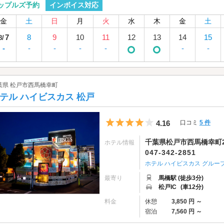
インボイス対応
ップルズ予約
金
土
日
月
火
水
木
金
土
7
8
9
10
11
12
13
14
15
8/
-
-
-
-
-
-
-
葉県 松戸市西馬橋幸町
テル ハイビスカス 松戸
5つ星のうち4
4.16
口コミ
5 件
千葉県松戸市西馬橋幸町2
ホテル情報
047-342-2851
ホテル ハイビスカス グルー
最寄り
馬橋駅 (徒歩3分)
松戸IC
(車12分)
料金
休憩
3,850 円 ～
宿泊
7,560 円 ～