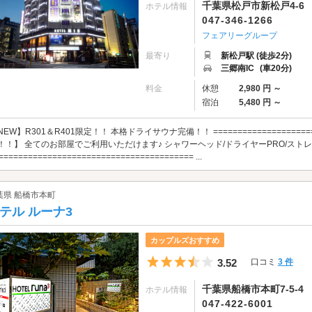
千葉県松戸市新松戸4-6
ホテル情報
047-346-1266
フェアリーグループ
最寄り
新松戸駅 (徒歩2分)
三郷南IC
(車20分)
料金
休憩
2,980 円 ～
宿泊
5,480 円 ～
NEW】R301＆R401限定！！ 本格ドライサウナ完備！！ =====================
！！】 全てのお部屋でご利用いただけます♪ シャワーヘッド/ドライヤーPRO/ストレート
======================================== ...
葉県 船橋市本町
テル ルーナ3
カップルズおすすめ
5つ星のうち3.5
3.52
口コミ
3 件
千葉県船橋市本町7-5-4
ホテル情報
047-422-6001