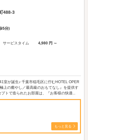
88-3
歩5分)
サービスタイム
4,980 円 ～
41室が誕生♪ 千葉市稲毛区に佇むHOTEL OPER
『極上の癒やし／最高級のおもてなし』を提供す
プトで造られたお部屋は、『お客様の快適...
もっと見る