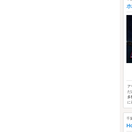
ホ
ア
だ
多
に
千
H