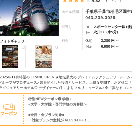
4.32
口コミ - 件
千葉県千葉市稲毛区園生町4
ホテル情報
043-239-3028
最寄り
スポーツセンター駅 (徒
穴川IC
(車5分)
料金
休憩
3,280 円 ～
フォトギャラリー
宿泊
6,980 円 ～
 2025年11月待望の GRAND OPEN ★地域最大の プレミアムラグジュアリールーム 
 グループがプロデュース♪ 贅を尽くした設備とサービス、上質な空間で、お客様に
ラグジュアリーホテル♡ デザイナーの手によりフルリニューアル♪ 全て異なるコンセ
特別NEWクーポン❶ 学割♪
~大学・大学院・専門学校のお客様〜
■全日・全プラン対象■
・対象プランの室料が ALL5％OFF！...