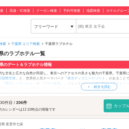
索
高速・IC検索
クーポン検索
予約可検索
地図検索
ホテルグルー
フリーワード
検索
千葉県 エリア検索
千葉県ラブホテル
県のラブホテル一覧
県のデート＆ラブホテル情報
的な文化と広大な自然が同居し、東京へのアクセスの良さも魅力の千葉県。千葉県
田国際空港
」と、世界的人気テーマパーク「
東京ディズニーリゾート
」があること
。「
鴨川シーワールド
」や「
マザー牧場
」、イルミネーションで人気の「
東京ドイ
葉県では恵まれた自然環境を活かした農業が盛んで、落花生の生産量は日本一。そし
す！東武野田線野田市駅の周辺にはキッコーマンの醤油工場が立ち並び、香ばしい
は漁業も盛ん。春には真鯛や鰹、夏には鰯やアワビ、秋には伊勢海老や秋刀魚が、
 30件目 /
206件
にある漁港では、いすみ市の「大原漁港」のように朝市が開催されている所もあり
カップ
たての食材を購入するというのもおすすめです♪1日だけではとても遊びつくせない
約カレンダーは12:10時点の情報です
このエリアには220軒以上ものラブホテルがあります。女性には嬉しい充実のアメニ
屋もたくさんあるので、お時間いっぱい存分に楽しめます。便利なカップルズ予約
葉県 富里市七栄
ましょう。