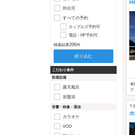
H
外出可
すべての予約
カップルズ予約可
電話・HP予約可
206
検索結果
件
こだわり条件
部屋設備
東
露天風呂
グ
岩盤浴
千
音響・映像・通信
ホ
カラオケ
VOD