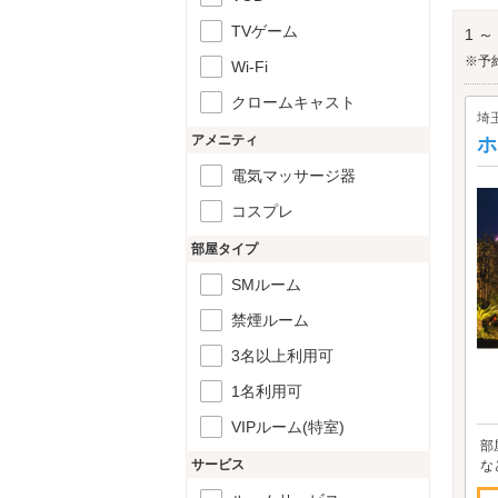
道の
TVゲーム
1 ～
※予
Wi-Fi
クロームキャスト
埼
アメニティ
ホ
電気マッサージ器
コスプレ
部屋タイプ
SMルーム
禁煙ルーム
3名以上利用可
1名利用可
VIPルーム(特室)
部
サービス
な