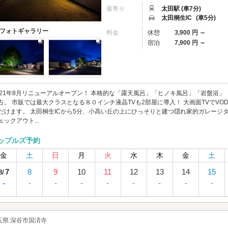
最寄り
太田駅 (車7分)
太田桐生IC
(車5分)
フォトギャラリー
料金
休憩
3,900 円 ～
宿泊
7,900 円 ～
021年8月リニューアルオープン！ 本格的な「露天風呂」「ヒノキ風呂」「岩盤浴
占。 市販では最大クラスとなる８０インチ液晶TVも2部屋に導入！ 大画面TVでV
だけます。 太田桐生ICから5分、小高い丘の上にひっそりと建つ隠れ家的ガレージ
ェックアウト...
ップルズ予約
金
土
日
月
火
水
木
金
土
7
8
9
10
11
12
13
14
15
8/
-
-
-
-
-
-
-
-
-
玉県 深谷市国済寺