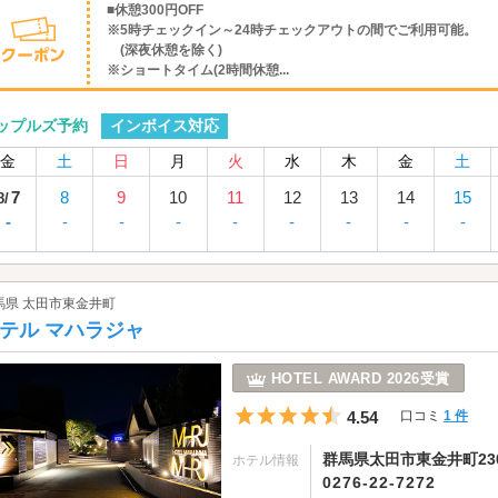
■休憩300円OFF
※5時チェックイン～24時チェックアウトの間でご利用可能。
(深夜休憩を除く)
※ショートタイム(2時間休憩...
インボイス対応
ップルズ予約
金
土
日
月
火
水
木
金
土
7
8
9
10
11
12
13
14
15
8/
-
-
-
-
-
-
-
-
-
馬県 太田市東金井町
テル マハラジャ
HOTEL AWARD 2026受賞
5つ星のうち4.5
4.54
口コミ
1 件
群馬県太田市東金井町230
ホテル情報
0276-22-7272