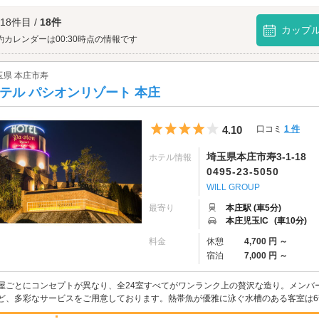
駅 おおたへは、
境町エリアのラブホテル
からもアクセスが便利です。
 18件目 /
18件
カップ
約カレンダーは00:30時点の情報です
玉県 本庄市寿
テル パシオンリゾート 本庄
5つ星のうち4
4.10
口コミ
1 件
埼玉県本庄市寿3-1-18
ホテル情報
0495-23-5050
WILL GROUP
最寄り
本庄駅 (車5分)
本庄児玉IC
(車10分)
料金
休憩
4,700 円 ～
宿泊
7,000 円 ～
屋ごとにコンセプトが異なり、全24室すべてがワンランク上の贅沢な造り。メンバ
ど、多彩なサービスをご用意しております。熱帯魚が優雅に泳ぐ水槽のある客室は6