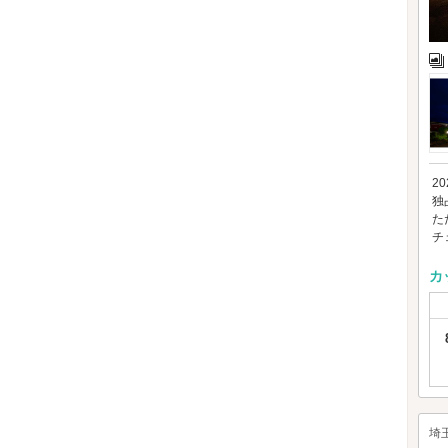
2
独
た
チ
カ
埼