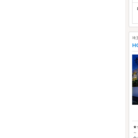
埼
H
★
～
金