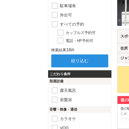
駐車場有
外出可
すべての予約
カップルズ予約可
スポ
電話・HP予約可
住所
18
検索結果
件
ジャ
こだわり条件
部屋設備
露天風呂
岩盤浴
道の
道の
音響・映像・通信
じめ
カラオケ
グビ
気。
VOD