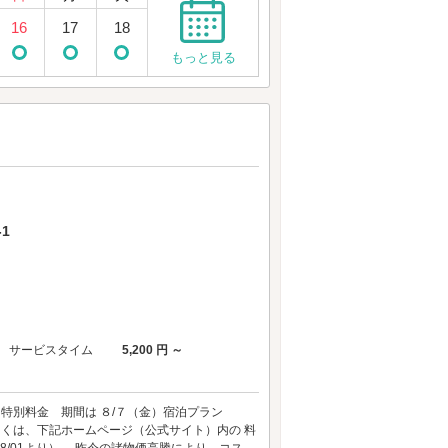
16
17
18
もっと見る
1
サービスタイム
5,200 円 ～
 特別料金 期間は ８/７（金）宿泊プラン
しくは、下記ホームページ（公式サイト）内の 料
/01より）― 昨今の諸物価高騰により、コス...