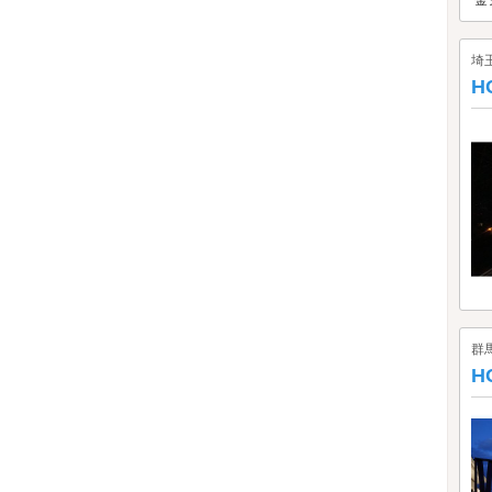
埼
H
群
H