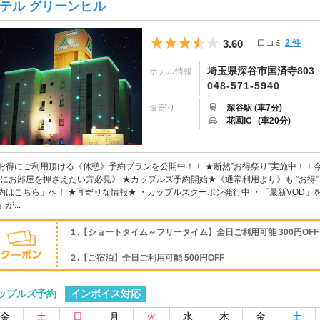
テル グリーンヒル
5つ星のうち3.5
3.60
口コミ
2 件
埼玉県深谷市国済寺803
ホテル情報
048-571-5940
最寄り
深谷駅 (車7分)
花園IC
(車20分)
お得にご利用頂ける《休憩》予約プランを公開中！！ ★断然”お得祭り”実施中！！今
”にお部屋を押さえたい方必見》 ★カップルズ予約開始★《通常利用より》も ”お得
約はこちら」へ！ ★耳寄りな情報★ ・カップルズクーポン発行中 ・「最新VOD」
が...
１.【ショートタイム～フリータイム】全日ご利用可能 300円OFF
２.【ご宿泊】全日ご利用可能 500円OFF
インボイス対応
ップルズ予約
金
土
日
月
火
水
木
金
土