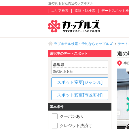
道の駅 おおた周辺のラブホテル
エリア検索
路線・駅検索
デートスポット検
ラブホテル検索・予約ならカップルズ
デート
道の
選択中のデートスポット
半
群馬県
道の駅 おおた
スポット変更[ジャンル]
スポット変更[市区町村]
基本条件
クーポンあり
クレジット決済可