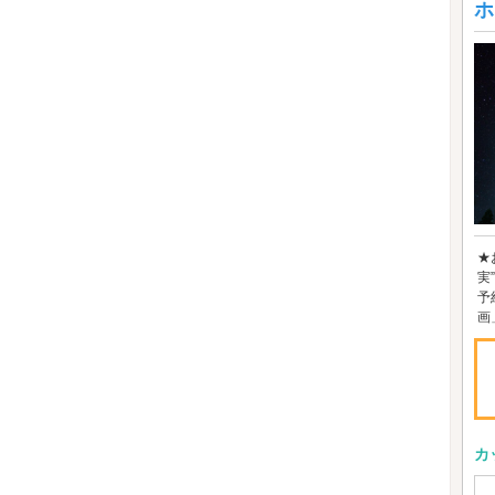
ホ
★
実
予
画」
カ