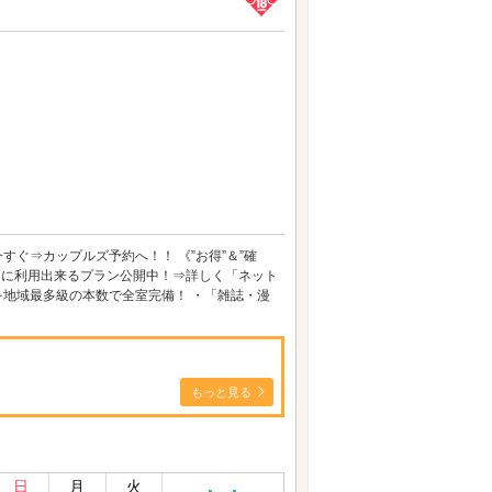
すぐ⇒カップルズ予約へ！！ 《”お得”＆”確
” に利用出来るプラン公開中！⇒詳しく「ネット
を地域最多級の本数で全室完備！ ・「雑誌・漫
もっと見る
日
月
火