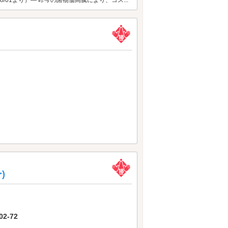
)
2-72