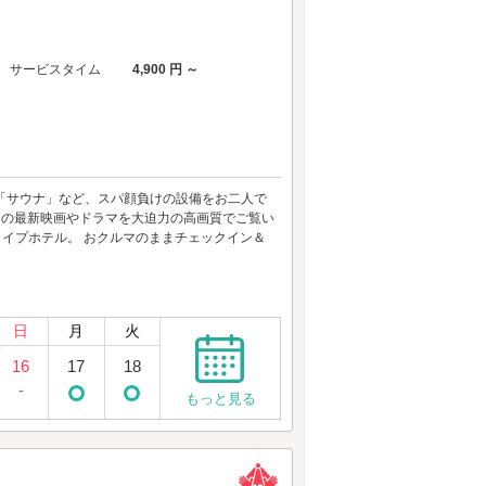
サービスタイム
4,900 円 ～
」「サウナ」など、スパ顔負けの設備をお二人で
ODの最新映画やドラマを大迫力の高画質でご覧い
タイプホテル。 おクルマのままチェックイン＆
日
月
火
16
17
18
-
もっと見る