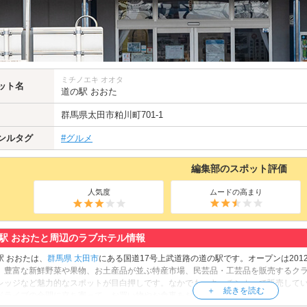
ミチノエキ オオタ
ット名
道の駅 おおた
群馬県
太田市
粕川町701-1
ンルタグ
#グルメ
編集部のスポット評価
人気度
ムードの高まり
駅 おおたと周辺のラブホテル情報
駅 おおたは、
群馬県
太田市
にある国道17号上武道路の道の駅です。オープンは20
、豊富な新鮮野菜や果物、お土産品が並ぶ特産市場、民芸品・工芸品を販売するク
レッジなど魅力的なスポットが目白押しです。なかでも、キッチンカーで販売して
ドライブの合間に立ち寄って、お買い物やお食事をお楽しみください。