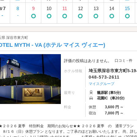
7
8
9
10
11
12
13
14
15
8/
-
-
玉県 深谷市東方町
OTEL MYTH - VA (ホテル マイス ヴィエー)
評価の投稿はありません。
口コミ - 件
埼玉県深谷市東方町5-19-
ホテル情報
048-573-2611
マイスグループ
最寄り
籠原駅 (車5分)
花園IC
(車20分)
料金
休憩
3,600 円 ～
宿泊
7,000 円 ～
★２０２６ 夏季 特別料金 期間のお知らせ★★ ２０２６ 夏季 の 通常プラン
 ８/１６（日）休憩プラン となります。ご了承のほどお願いいたします。 尚、詳
シミュレーション よりご確認いただけます。 ― お客様へ大切なお知らせ（2025/08