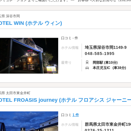
玉県 深谷市岡
OTEL WIN (ホテル ウィン)
口コミ - 件
埼玉県深谷市岡1149-9
ホテル情報
048-585-1995
最寄り
岡部駅 (車10分)
本庄児玉IC
(車38分)
馬県 太田市東金井町
OTEL FROASIS journey (ホテル フロアシス ジャーニー
口コミ
1 件
群馬県太田市東金井町190
ホテル情報
0276-25-1211