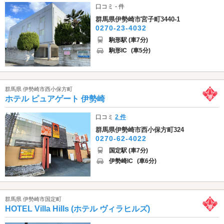
口コミ - 件
群馬県伊勢崎市宮子町3440-1
0270-23-4032
駒形駅 (車7分)
駒形IC
(車5分)
群馬県 伊勢崎市西小保方町
ホテル ピュアゲート 伊勢崎
口コミ
2 件
群馬県伊勢崎市西小保方町324
0270-62-4022
国定駅 (車7分)
伊勢崎IC
(車6分)
群馬県 伊勢崎市国定町
HOTEL Villa Hills (ホテル ヴィラヒルズ)