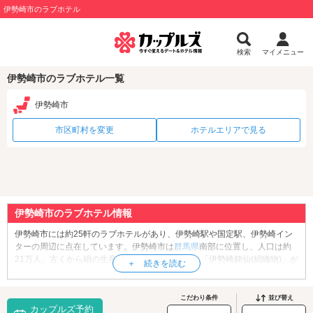
伊勢崎市のラブホテル
検索
マイメニュー
伊勢崎市のラブホテル一覧
伊勢崎市
市区町村を変更
ホテルエリアで見る
伊勢崎市のラブホテル情報
伊勢崎市には約25軒のラブホテルがあり、伊勢崎駅や国定駅、伊勢崎イン
ターの周辺に点在しています。伊勢崎市は
群馬県
南部に位置し、人口は約
21万人。古くから絹の生産が盛んで、特産品では「伊勢崎銘仙(絹織物)」が
有名です。現在は北関東有数の工業都市として発展し、太田市に次いで県
内2位の製造品出荷額を誇ります。観光地としては大観覧車がシンボルの
「
Auto Mirai 華蔵寺遊園地
」や、レトロな木造洋風医院建築「
いせさき明治
こだわり条件
並び替え
カップルズ予約
館
」、朱色の鳥居が色鮮やかな商売繁盛のパワースポット「
小泉稲荷神