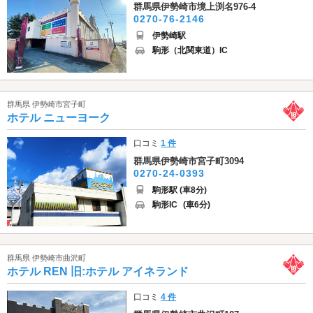
群馬県伊勢崎市境上渕名976-4
0270-76-2146
伊勢崎駅
駒形（北関東道）IC
群馬県 伊勢崎市宮子町
ホテル ニューヨーク
口コミ
1 件
群馬県伊勢崎市宮子町3094
0270-24-0393
駒形駅 (車8分)
駒形IC
(車6分)
群馬県 伊勢崎市曲沢町
ホテル REN 旧:ホテル アイネランド
口コミ
4 件