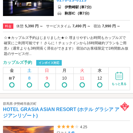
伊勢崎駅 (車7分)
駒形IC
(車7分)
休憩
5,390 円 ～
サービスタイム
7,490 円 ～
宿泊
7,990 円 ～
料金
☆★カップルズ予約はじまりました★☆ 埋まりやすいお時間もカップルズで
確実にご利用可能です！ さらに！チェックインから16時間確約プランをご用
意♪（通常よりも3時間長く滞在ができます） 宿泊のお客様限定で1時間飲み放
題のサービス付...
カップルズ予約
インボイス対応
金
土
日
月
火
水
7
8
9
10
11
12
8/
もっと見る
群馬県 伊勢崎市曲沢町
HOTEL GRASIA ASIAN RESORT (ホテル グラシア ア
ジアンリゾート)
5つ星のうち4
4.25
口コミ
8 件