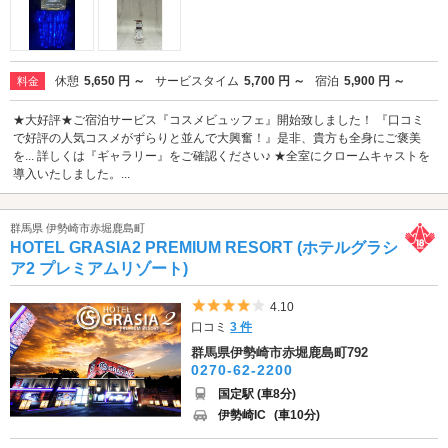
休憩
5,650 円 ～
サービスタイム
5,700 円 ～
宿泊
5,900 円 ～
料金
★大好評★ご宿泊サービス『コスメビュッフェ』開始致しました！ 『口コミ
で好評の人気コスメがずらりと並んで大興奮！』是非、貴方も全身にご褒美
を... 詳しくは『ギャラリー』をご確認ください♪ ★全室にクロームキャストを
導入いたしました。...
群馬県 伊勢崎市赤堀鹿島町
HOTEL GRASIA2 PREMIUM RESORT (ホテルグラシ
ア2 プレミアムリゾート)
5つ星のうち4
4.10
口コミ
3 件
群馬県伊勢崎市赤堀鹿島町792
0270-62-2200
国定駅 (車8分)
伊勢崎IC
(車10分)