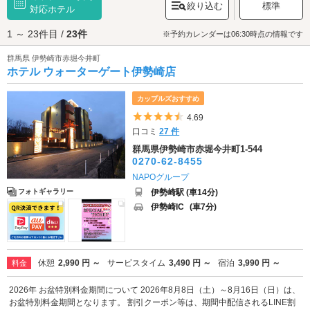
絞り込む
標準
社
」などがあり、これらはデートスポットとしても人気です。そして伊勢
対応ホテル
崎グルメといえば、野菜とうどんを煮込んだ郷土料理「おっきりこみ」
1 ～ 23件目 /
23件
や、甘い味噌ダレを塗って焼き上げる「焼きまんじゅう」、ご当地もんじ
※予約カレンダーは06:30時点の情報です
ゃ「いせさきもんじゃ」などがあり、食べ歩きも捗ること間違いなし。伊
群馬県 伊勢崎市赤堀今井町
勢崎駅から徒歩約10分の本町エリアは中心街となっており、カジュアルな
ホテル ウォーターゲート伊勢崎店
居酒屋やバー、スナックなどが連なり、夜の街歩きにもぴったりです。伊
勢崎市のラブホテルには、テラスのあるホテルやバリアフリーのホテル、
岩盤浴や露天風呂、サウナなど入浴設備が充実しているホテルなど、様々
カップルズおすすめ
なホテルがあります。伊勢崎市でラブホテルをお探しの際は、クーポン・
5つ星のうち4.5
4.69
事前予約でお得に利用ができる『カップルズ』におまかせください。
口コミ
27 件
群馬県伊勢崎市赤堀今井町1-544
0270-62-8455
NAPOグループ
伊勢崎駅 (車14分)
フォトギャラリー
伊勢崎IC
(車7分)
休憩
2,990 円 ～
サービスタイム
3,490 円 ～
宿泊
3,990 円 ～
料金
2026年 お盆特別料金期間について 2026年8月8日（土）～8月16日（日）は、
お盆特別料金期間となります。 割引クーポン等は、期間中配信されるLINE割