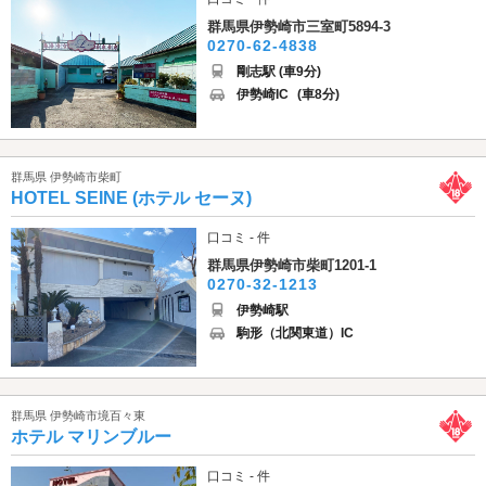
群馬県伊勢崎市三室町5894-3
0270-62-4838
剛志駅 (車9分)
伊勢崎IC
(車8分)
群馬県 伊勢崎市柴町
HOTEL SEINE (ホテル セーヌ)
口コミ - 件
群馬県伊勢崎市柴町1201-1
0270-32-1213
伊勢崎駅
駒形（北関東道）IC
群馬県 伊勢崎市境百々東
ホテル マリンブルー
口コミ - 件