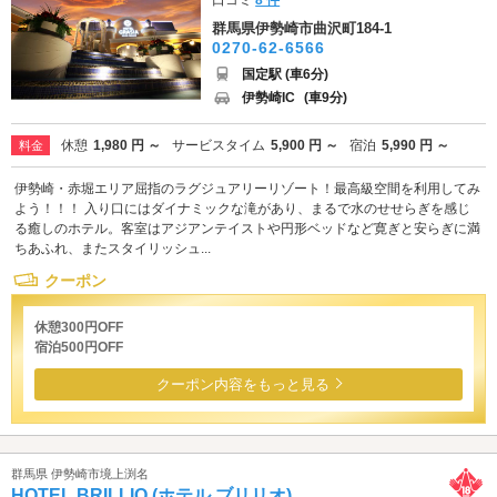
群馬県伊勢崎市曲沢町184-1
0270-62-6566
国定駅 (車6分)
伊勢崎IC
(車9分)
休憩
1,980 円 ～
サービスタイム
5,900 円 ～
宿泊
5,990 円 ～
料金
伊勢崎・赤堀エリア屈指のラグジュアリーリゾート！最高級空間を利用してみ
よう！！！ 入り口にはダイナミックな滝があり、まるで水のせせらぎを感じ
る癒しのホテル。客室はアジアンテイストや円形ベッドなど寛ぎと安らぎに満
ちあふれ、またスタイリッシュ...
クーポン
休憩300円OFF
宿泊500円OFF
クーポン内容をもっと見る
群馬県 伊勢崎市境上渕名
HOTEL BRILLIO (ホテル ブリリオ)