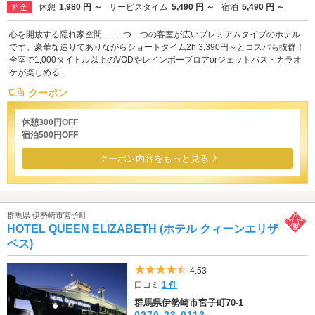
休憩
1,980 円 ～
サービスタイム
5,490 円 ～
宿泊
5,490 円 ～
料金
心を開放する隠れ家空間･･･一つ一つの客室が広いプレミアムタイプのホテル
です。豪華な造りでありながらショートタイム2h 3,390円～とコスパも抜群！
全室で1,000タイトル以上のVODやレインボーブロアorジェットバス・カラオ
ケが楽しめる...
クーポン
休憩300円OFF
宿泊500円OFF
クーポン内容をもっと見る
群馬県 伊勢崎市宮子町
HOTEL QUEEN ELIZABETH (ホテル クィーンエリザ
ベス)
5つ星のうち4.5
4.53
口コミ
1 件
群馬県伊勢崎市宮子町70-1
0270-23-0113