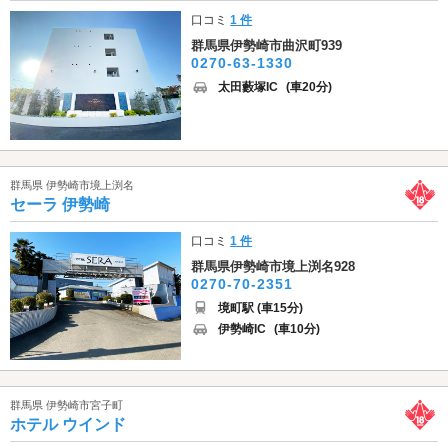
口コミ
1 件
群馬県伊勢崎市曲沢町939
0270-63-1330
太田藪塚IC
(車20分)
群馬県 伊勢崎市境上渕名
セーラ 伊勢崎
口コミ
1 件
群馬県伊勢崎市境上渕名928
0270-70-2351
境町駅 (車15分)
伊勢崎IC
(車10分)
群馬県 伊勢崎市宮子町
ホテル ウインド