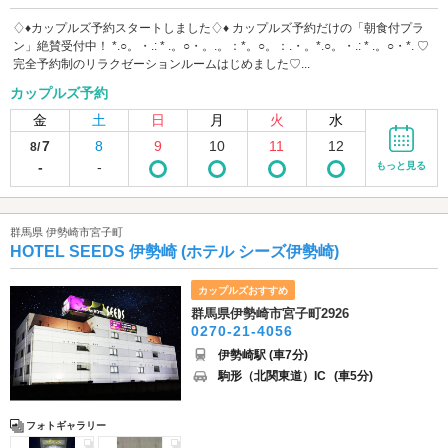
♢♦️カップルズ予約スタートしました♢♦️ カップルズ予約だけの「朝食付プラ
ン」絶賛受付中！ *.○。・.: * .。○・。.。：*。○。：.・。*.○。・.: * .。○・*. ♡
完全予約制のリラクゼーションルームはじめました♡...
カップルズ予約
金
土
日
月
火
水
7
8
9
10
11
12
8/
-
-
もっと見る
群馬県 伊勢崎市宮子町
HOTEL SEEDS 伊勢崎 (ホテル シーズ伊勢崎)
カップルズおすすめ
群馬県伊勢崎市宮子町2926
0270-21-4056
伊勢崎駅 (車7分)
駒形（北関東道）IC
(車5分)
フォトギャラリー