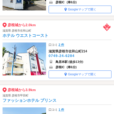
彦根IC
(車6分)
Googleマップで開く
彦根城から2.0km
滋賀県 彦根市佐和山町
ホテル ウエストコースト
口コミ
2 件
滋賀県彦根市佐和山町214
0749-24-6284
鳥居本駅 (徒歩13分)
彦根IC
(車6分)
Googleマップで開く
彦根城から3.9km
滋賀県 彦根市甲田町
ファッションホテル プリンス
口コミ
1 件