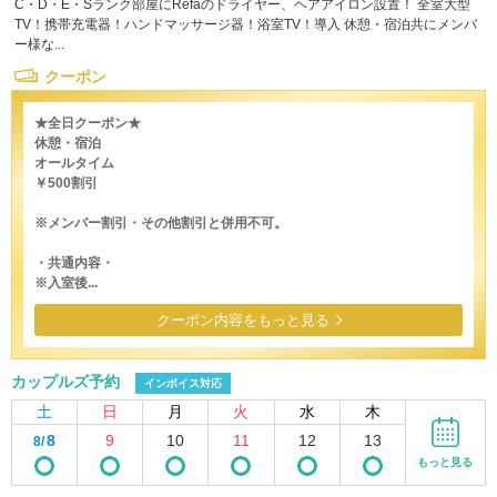
C・D・E・Sランク部屋にRefaのドライヤー、ヘアアイロン設置！ 全室大型
TV！携帯充電器！ハンドマッサージ器！浴室TV！導入 休憩・宿泊共にメンバ
ー様な...
クーポン
★全日クーポン★
休憩・宿泊
オールタイム
￥500割引
※メンバー割引・その他割引と併用不可。
・共通内容・
※入室後...
クーポン内容をもっと見る
カップルズ予約
インボイス対応
土
日
月
火
水
木
8
9
10
11
12
13
8/
もっと見る