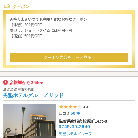
クーポン
★特典①★いつでも利用可能なお得なクーポン
【休憩】300円OFF
※但し、ショートタイムには利用不可
【宿泊】500円OFF
...
クーポン内容をもっと見る
彦根城から2.5km
滋賀県 彦根市松原町
男塾ホテルグループ リッド
5つ星のうち4
4.43
口コミ
60 件
滋賀県彦根市松原町1435-8
0749-30-2940
男塾ホテルグループ