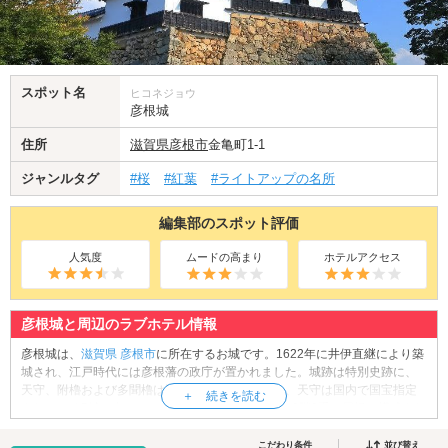
スポット名
ヒコネジョウ
彦根城
住所
滋賀県
彦根市
金亀町1-1
ジャンルタグ
#桜
#紅葉
#ライトアップの名所
編集部のスポット評価
人気度
ムードの高まり
ホテルアクセス
彦根城と周辺のラブホテル情報
彦根城は、
滋賀県
彦根市
に所在するお城です。1622年に井伊直継により築
城され、江戸時代には彦根藩の政庁が置かれました。城跡は特別史跡に、
天守、附櫓および多聞櫓は国宝に指定されており、天守は国内で国宝指定
されている5城の内のひとつに数えられています。3階3重の屋根で構成され
る天守では夜間のライトアップが行われ、彦根市のランドマークとして親
しまれています。また、かつて城の米蔵があった場所は梅林となってお
こだわり条件
並び替え