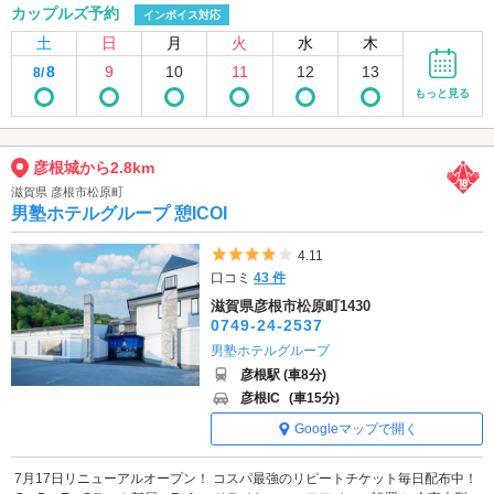
カップルズ予約
インボイス対応
土
日
月
火
水
木
8
9
10
11
12
13
8/
もっと見る
彦根城から2.8km
滋賀県 彦根市松原町
男塾ホテルグループ 憩ICOI
5つ星のうち4
4.11
口コミ
43 件
滋賀県彦根市松原町1430
0749-24-2537
男塾ホテルグループ
彦根駅 (車8分)
彦根IC
(車15分)
Googleマップで開く
7月17日リニューアルオープン！ コスパ最強のリピートチケット毎日配布中！