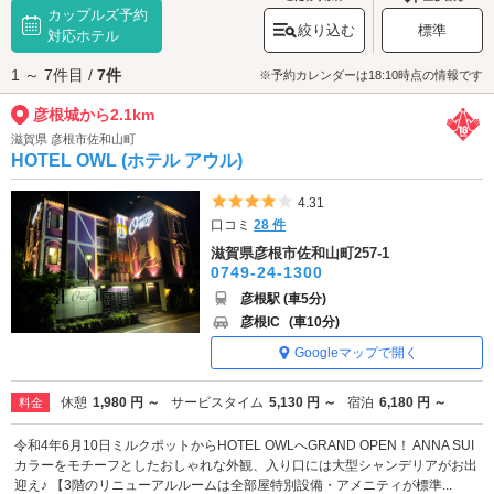
カップルズ予約
り、3月中旬から下旬にかけては紅白の梅、約450本が春の訪れを告げま
絞り込む
標準
す。その他、池泉回遊式庭園「
対応ホテル
玄宮園
」は紅葉の名所としても知られてい
ます。彦根城で歴史に触れながら四季折々の景観をお楽しみください。
1 ～ 7件目 /
7件
彦根城へは、
彦根・湖東エリアのラブホテル
からもアクセスが便利です。
※予約カレンダーは18:10時点の情報です
彦根城から2.1km
滋賀県 彦根市佐和山町
HOTEL OWL (ホテル アウル)
5つ星のうち4
4.31
口コミ
28 件
滋賀県彦根市佐和山町257-1
0749-24-1300
彦根駅 (車5分)
彦根IC
(車10分)
Googleマップで開く
休憩
1,980 円 ～
サービスタイム
5,130 円 ～
宿泊
6,180 円 ～
料金
令和4年6月10日ミルクポットからHOTEL OWLへGRAND OPEN！ ANNA SUI
カラーをモチーフとしたおしゃれな外観、入り口には大型シャンデリアがお出
迎え♪ 【3階のリニューアルルームは全部屋特別設備・アメニティが標準...