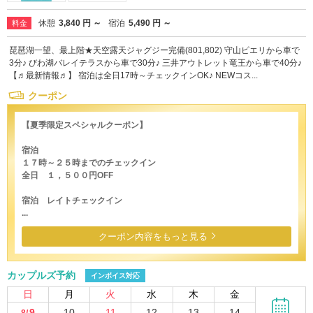
休憩
3,840 円 ～
宿泊
5,490 円 ～
料金
琵琶湖一望、最上階★天空露天ジャグジー完備(801,802) 守山ピエリから車で
3分♪ びわ湖バレイテラスから車で30分♪ 三井アウトレット竜王から車で40分♪
【♬最新情報♬】 宿泊は全日17時～チェックインOK♪ NEWコス...
クーポン
【夏季限定スペシャルクーポン】
宿泊
１７時～２５時までのチェックイン
全日 １，５００円OFF
宿泊 レイトチェックイン
...
クーポン内容をもっと見る
カップルズ予約
インボイス対応
日
月
火
水
木
金
9
10
11
12
13
14
8/