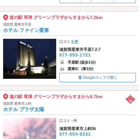
道の駅 草津 グリーンプラザからすまから7.2km
滋賀県 栗東市手原
ホテル ファイン栗東
口コミ
5 件
滋賀県栗東市手原7-2-7
077-553-1721
手原駅 (徒歩1分)
栗東IC
(車3分)
Googleマップで開く
道の駅 草津 グリーンプラザからすまから6.7km
滋賀県 栗東市上鈎
ホテル プラザ太陽
口コミ - 件
滋賀県栗東市上鈎56
077-554-0231