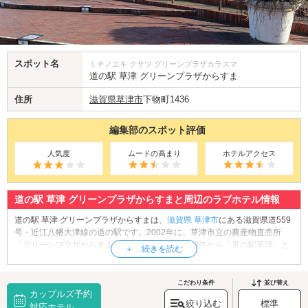
スポット名
ミチノエキ クサツ グリーンプラザカラスマ
道の駅 草津 グリーンプラザからすま
住所
滋賀県
草津市
下物町1436
編集部のスポット評価
人気度
ムードの高まり
ホテルアクセス
道の駅 草津 グリーンプラザからすまと周辺のラブホテル情報
道の駅 草津 グリーンプラザからすまは、
滋賀県
草津市
にある滋賀県道559
号・近江八幡大津線の道の駅です。2002年に、草津市立の農産物直売所
「グリーンプラザからすま」として開業し、2003年から「道の駅草津」と
して併用を開始しました。館内には、地元地域の新鮮な農畜産加工品を数
多く取り揃えているショップがあり、こちらの名物はなんといっても穫れ
たての野菜や果物、近江牛です。季節ごとに旬の食材が店頭に並ぶので、
こだわり条件
並び替え
カップルズ予約
何度訪れても楽しめるはず。また、館内の食堂では地元食材を活かしたお
絞り込む
標準
料理を提供しており、こちらで使用されるお米はなんと「近江米」です。
対応ホテル