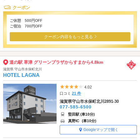
クーポン
ご休憩 500円OFF
ご宿泊 700円OFF
クーポン内容をもっと見る
道の駅 草津 グリーンプラザからすまから4.8km
滋賀県 守山市水保町北川
HOTEL LAGNA
5つ星のうち4
4.02
口コミ
21 件
滋賀県守山市水保町北川2891-30
077-585-6500
堅田駅 (車10分)
真野IC
(車10分)
Googleマップで開く