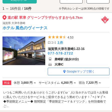
炊き立ての美味しさをぜひご賞味ください。
1 ～ 16件目 /
16件
道の駅 草津 グリーンプラザからすまへは、
守山・琵琶湖大橋エリアのラブ
※予約カレンダーは08:30時点の情報です
ホテル
、
草津・栗東エリアのラブホテル
からもアクセスが便利です。
道の駅 草津 グリーンプラザからすまから6.7km
滋賀県 大津市唐崎
ホテル 風色のヴィーナス
5つ星のうち4.5
4.53
口コミ
3 件
滋賀県大津市唐崎1-22-16
077-578-2722
唐崎駅 (徒歩10分)
大津IC
Googleマップで開く
休憩
3,660 円 ～
サービスタイム
4,260 円 ～
宿泊
7,320 円 ～
料金
いつもご利用いただきありがとうございます(´ω｀人) 当ホテルでは日々お客様
に喜んでいただけるサービスをご提供できるよう努めています！.ﾟ+.(･∀･)ﾟ+.
◆季節限定メニュー◆ 期間限定「季節限定フード＆ドリンク」を特別価格で
ご...