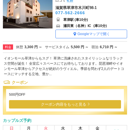
口コミ
4 件
滋賀県草津市木川町98-1
077-562-2666
草津駅 (車10分)
瀬田東（名神）IC
(車10分)
Googleマップで開く
休憩
3,300 円 ～
サービスタイム
5,500 円 ～
宿泊
6,710 円 ～
料金
イオンモール草津からもスグ！ 草津に洗練されたスタイリッシュなリラック
ス空間が誕生！ 全室広々スペースにてお待ちしております。琵琶湖畔やイオ
ンモール草津からアクセスが絶好のラヴィエル。季節を問わず2人のデートコ
ースにマッチする立地、豊か...
クーポン
500円OFF
クーポン内容をもっと見る
カップルズ予約
日
月
火
水
木
金