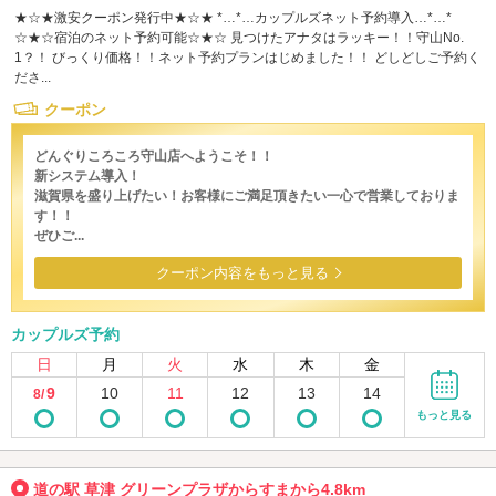
★☆★激安クーポン発行中★☆★ *…*…カップルズネット予約導入…*…*
☆★☆宿泊のネット予約可能☆★☆ 見つけたアナタはラッキー！！守山No.
1？！ びっくり価格！！ネット予約プランはじめました！！ どしどしご予約く
ださ...
クーポン
どんぐりころころ守山店へようこそ！！
新システム導入！
滋賀県を盛り上げたい！お客様にご満足頂きたい一心で営業しておりま
す！！
ぜひご...
クーポン内容をもっと見る
カップルズ予約
日
月
火
水
木
金
9
10
11
12
13
14
8/
もっと見る
道の駅 草津 グリーンプラザからすまから4.8km