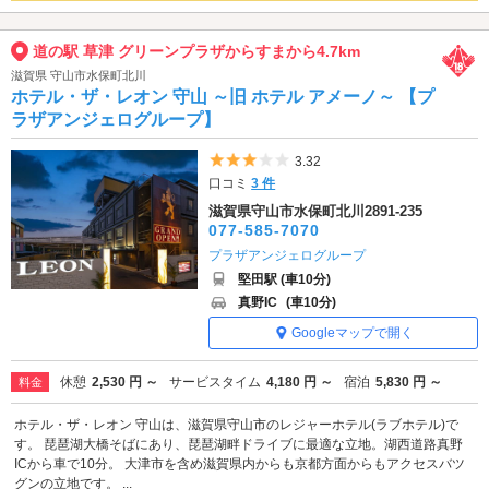
道の駅 草津 グリーンプラザからすまから4.7km
滋賀県 守山市水保町北川
ホテル・ザ・レオン 守山 ～旧 ホテル アメーノ～ 【プ
ラザアンジェログループ】
5つ星のうち3
3.32
口コミ
3 件
滋賀県守山市水保町北川2891-235
077-585-7070
プラザアンジェログループ
堅田駅 (車10分)
真野IC
(車10分)
Googleマップで開く
休憩
2,530 円 ～
サービスタイム
4,180 円 ～
宿泊
5,830 円 ～
料金
ホテル・ザ・レオン 守山は、滋賀県守山市のレジャーホテル(ラブホテル)で
す。 琵琶湖大橋そばにあり、琵琶湖畔ドライブに最適な立地。湖西道路真野
ICから車で10分。 大津市を含め滋賀県内からも京都方面からもアクセスバツ
グンの立地です。 ...