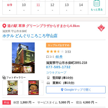
9
10
11
12
13
14
8/
-
-
-
-
-
-
もっと見る
道の駅 草津 グリーンプラザからすまから4.8km
滋賀県 守山市水保町
ホテル どんぐりころころ守山店
カップルズおすすめ
5つ星のうち3.5
3.53
口コミ
40 件
滋賀県守山市水保町2891-218
077-585-1732
コウキグループ
堅田駅 (車10分)
フォトギャラリー
栗東IC
(車15分)
Googleマップで開く
休憩
1,980 円 ～
サービスタイム
5,980 円 ～
宿泊
4,980 円 ～
料金