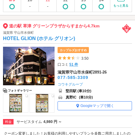
-
-
もっと見る
道の駅 草津 グリーンプラザからすまから4.7km
滋賀県 守山市水保町
HOTEL GLION (ホテル グリオン)
カップルズおすすめ
5つ星のうち3.5
3.50
口コミ
51 件
滋賀県守山市水保町2891-26
077-585-3309
コウキグループ
堅田駅 (車10分)
フォトギャラリー
真野IC
(車10分)
Googleマップで開く
サービスタイム
4,980 円 ～
料金
クーポン変更しました！お客様の利用しやすいプランを多数ご用意しましたの