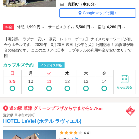
真野IC
(車10分)
Googleマップで開く
休憩
1,990 円 ～
サービスタイム
5,500 円 ～
宿泊
4,280 円 ～
料金
【滋賀県 ラブホ 安い 激安 レトロ ゲーム】 ナイスなキーワードが似
合うホテルです。 2025年 3月20日 映画【少年と犬】公開記念！ 滋賀県が舞
台の映画です。 ここのエリアは日本一ラブホテルの利用料金が安いエリアで
困...
カップルズ予約
インボイス対応
日
月
火
水
木
金
9
10
11
12
13
14
8/
もっと見る
道の駅 草津 グリーンプラザからすまから5.7km
滋賀県 草津市木川町
HOTEL LaViel (ホテル ラヴィエル)
5つ星のうち4
4.41