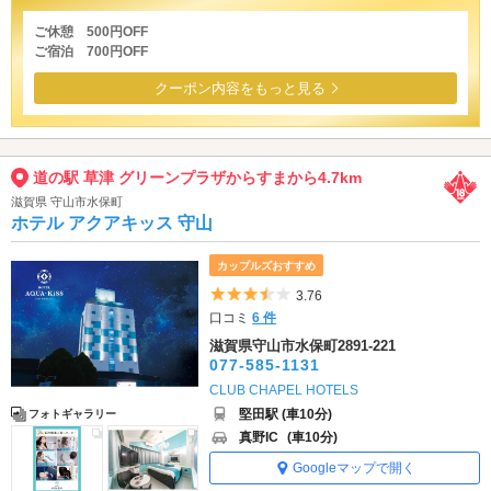
ご休憩 500円OFF
ご宿泊 700円OFF
クーポン内容をもっと見る
道の駅 草津 グリーンプラザからすまから4.7km
滋賀県 守山市水保町
ホテル アクアキッス 守山
カップルズおすすめ
5つ星のうち3.5
3.76
口コミ
6 件
滋賀県守山市水保町2891-221
077-585-1131
CLUB CHAPEL HOTELS
堅田駅 (車10分)
フォトギャラリー
真野IC
(車10分)
Googleマップで開く