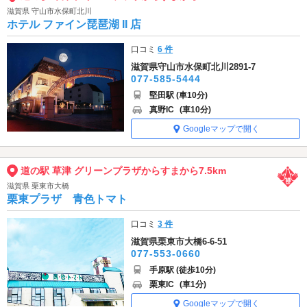
滋賀県 守山市水保町北川
ホテル ファイン琵琶湖 II 店
口コミ
6 件
滋賀県守山市水保町北川2891-7
077-585-5444
堅田駅 (車10分)
真野IC
(車10分)
Googleマップで開く
道の駅 草津 グリーンプラザからすまから7.5km
滋賀県 栗東市大橋
栗東プラザ 青色トマト
口コミ
3 件
滋賀県栗東市大橋6-6-51
077-553-0660
手原駅 (徒歩10分)
栗東IC
(車1分)
Googleマップで開く