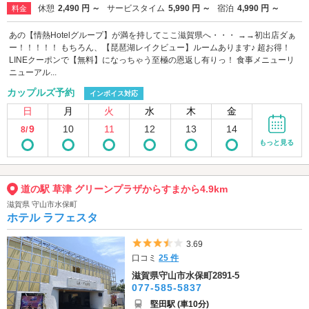
休憩
2,490 円 ～
サービスタイム
5,990 円 ～
宿泊
4,990 円 ～
料金
あの【情熱Hotelグループ】が満を持してここ滋賀県へ・・・ →→初出店ダぁ
ー！！！！！ もちろん、【琵琶湖レイクビュー】ルームあります♪ 超お得！
LINEクーポンで【無料】になっちゃう至極の恩返し有りっ！ 食事メニューリ
ニューアル...
カップルズ予約
インボイス対応
日
月
火
水
木
金
9
10
11
12
13
14
8/
もっと見る
道の駅 草津 グリーンプラザからすまから4.9km
滋賀県 守山市水保町
ホテル ラフェスタ
5つ星のうち3.5
3.69
口コミ
25 件
滋賀県守山市水保町2891-5
077-585-5837
堅田駅 (車10分)