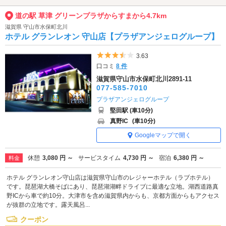
道の駅 草津 グリーンプラザからすまから4.7km
滋賀県 守山市水保町北川
ホテル グランレオン 守山店【プラザアンジェログループ】
5つ星のうち3.5
3.63
口コミ
8 件
滋賀県守山市水保町北川2891-11
077-585-7010
プラザアンジェログループ
堅田駅 (車10分)
真野IC
(車10分)
Googleマップで開く
休憩
3,080 円 ～
サービスタイム
4,730 円 ～
宿泊
6,380 円 ～
料金
ホテル グランレオン守山店は滋賀県守山市のレジャーホテル（ラブホテル）
です。琵琶湖大橋そばにあり、琵琶湖湖畔ドライブに最適な立地。湖西道路真
野ICから車で約10分。大津市を含め滋賀県内からも、京都方面からもアクセス
が抜群の立地です。露天風呂...
クーポン