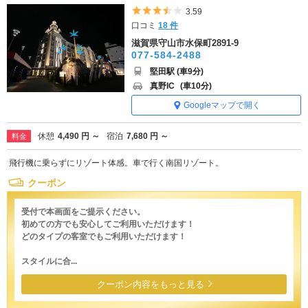
5つ星のうち3.5
3.59
口コミ
18 件
滋賀県守山市水保町2891-9
077-584-2488
堅田駅 (車9分)
真野IC
(車10分)
Googleマップで開く
休憩
4,490 円 ～
宿泊
7,680 円 ～
料金
飛行機に乗らずにリゾート体感。車で行く南国リゾート。
クーポン
受付で本画面をご提示ください。
初めての方でも安心してご利用いただけます！
どのタイプの客室でもご利用いただけます！
スタイルに合...
クーポン内容をもっと見る