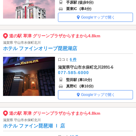
手原駅 (徒歩9分)
栗東IC
(車4分)
Googleマップで開く
道の駅 草津 グリーンプラザからすまから4.8km
滋賀県 守山市水保町北川
ホテル ファインオリーブ琵琶湖店
口コミ
6 件
滋賀県守山市水保町北川2891-6
077-585-6000
堅田駅 (車10分)
真野IC
(車10分)
Googleマップで開く
道の駅 草津 グリーンプラザからすまから4.8km
滋賀県 守山市水保町北川
ホテル ファイン琵琶湖 Ｉ 店