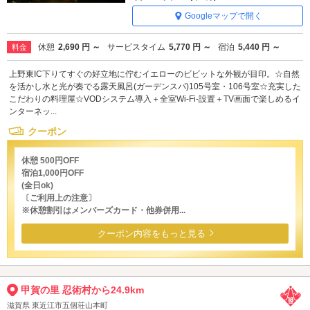
Googleマップで開く
休憩
2,690 円 ～
サービスタイム
5,770 円 ～
宿泊
5,440 円 ～
料金
上野東IC下りてすぐの好立地に佇むイエローのビビットな外観が目印。☆自然
を活かし水と光が奏でる露天風呂(ガーデンスパ)105号室・106号室☆充実した
こだわりの料理屋☆VODシステム導入＋全室Wi-Fi-設置＋TV画面で楽しめるイ
ンターネッ...
クーポン
休憩 500円OFF
宿泊1,000円OFF
(全日ok)
〔ご利用上の注意〕
※休憩割引はメンバーズカード・他券併用...
クーポン内容をもっと見る
甲賀の里 忍術村から24.9km
滋賀県 東近江市五個荘山本町