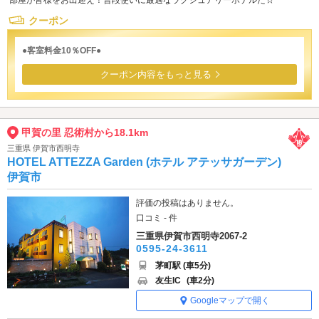
部屋が皆様をお出迎え！普段使いに最適なラグジュアリーホテルだ☆
クーポン
●客室料金10％OFF●
クーポン内容をもっと見る
甲賀の里 忍術村から18.1km
三重県 伊賀市西明寺
HOTEL ATTEZZA Garden (ホテル アテッサガーデン)
伊賀市
評価の投稿はありません。
口コミ - 件
三重県伊賀市西明寺2067-2
0595-24-3611
茅町駅 (車5分)
友生IC
(車2分)
Googleマップで開く