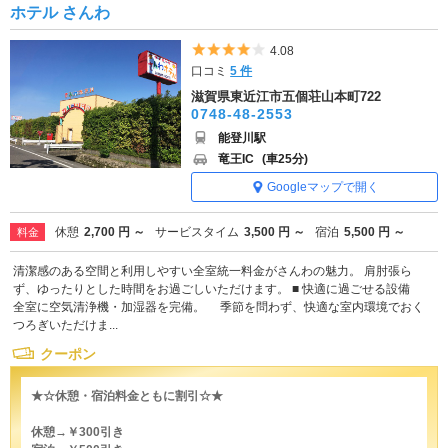
ホテル さんわ
5つ星のうち4
4.08
口コミ
5 件
滋賀県東近江市五個荘山本町722
0748-48-2553
能登川駅
竜王IC
(車25分)
Googleマップで開く
休憩
2,700 円 ～
サービスタイム
3,500 円 ～
宿泊
5,500 円 ～
料金
清潔感のある空間と利用しやすい全室統一料金がさんわの魅力。 肩肘張ら
ず、ゆったりとした時間をお過ごしいただけます。 ■ 快適に過ごせる設備
全室に空気清浄機・加湿器を完備。 季節を問わず、快適な室内環境でおく
つろぎいただけま...
クーポン
★☆休憩・宿泊料金ともに割引☆★
休憩→￥300引き