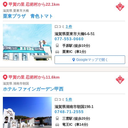
甲賀の里 忍術村から22.1km
滋賀県 栗東市大橋
栗東プラザ 青色トマト
口コミ
3 件
滋賀県栗東市大橋6-6-51
077-553-0660
手原駅 (徒歩10分)
栗東IC
(車1分)
Googleマップで開く
甲賀の里 忍術村から11.6km
滋賀県 湖南市朝国
ホテル ファインガーデン甲西
口コミ
5 件
滋賀県湖南市朝国198-1
0748-71-2555
三雲駅 (徒歩20分)
竜王IC
(車14分)