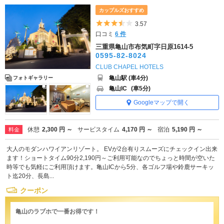
カップルズおすすめ
5つ星のうち3.5
3.57
口コミ
6 件
三重県亀山市布気町字日原1614-5
0595-82-8024
CLUB CHAPEL HOTELS
亀山駅 (車4分)
フォトギャラリー
亀山IC
(車5分)
Googleマップで開く
休憩
2,300 円 ～
サービスタイム
4,170 円 ～
宿泊
5,190 円 ～
料金
大人のモダンハワイアンリゾート。 EVが2台有りスムーズにチェックイン出来
ます！ショートタイム90分2,190円～ご利用可能なのでちょっと時間が空いた
時等でも気軽にご利用頂けます。亀山ICから5分、各ゴルフ場や鈴鹿サーキッ
ト迄20分、長島...
クーポン
亀山のラブホで一番お得です！