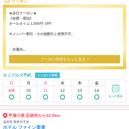
クーポン
★全日クーポン★
《休憩・宿泊》
オールタイム 1,000円- OFF
※メンバー割引・その他割引と併用不可。
・共通内...
クーポン内容をもっと見る
カップルズ予約
インボイス対応
日
月
火
水
木
金
9
10
11
12
13
14
8/
もっと見る
甲賀の里 忍術村から22.5km
滋賀県 栗東市手原
ホテル ファイン栗東