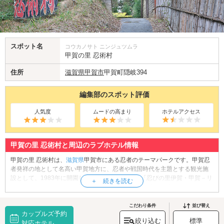
スポット名
コウカノサト ニンジュツムラ
甲賀の里 忍術村
住所
滋賀県
甲賀市
甲賀町隠岐394
編集部のスポット評価
人気度
ムードの高まり
ホテルアクセス
甲賀の里 忍術村と周辺のラブホテル情報
甲賀の里 忍術村は、
滋賀県
甲賀市にある忍者のテーマパークです。甲賀忍
者発祥の地として名高い甲賀地方に、忍者や戦国時代を主題とする観光施
設として、1983年に開園しました。2017年には「忍びの里伊賀・甲賀－リ
アル忍者を求めて－」の構成文化財として、日本遺産に認定されていま
す。園内には、様々な仕掛けが隠されている「からくり屋敷」、甲賀忍者
に関する資料を展示している「甲賀忍術博物館」、さらには忍者の衣装で
こだわり条件
並び替え
カップルズ予約
手裏剣体験ができる「忍者道場」など、魅力的な施設が設けられていま
絞り込む
標準
す。おふたりで忍者に変身してみませんか？
対応ホテル