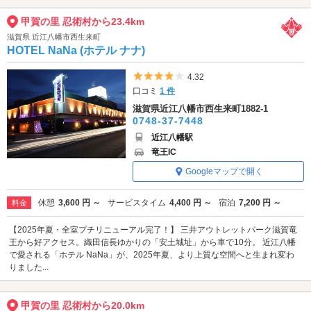
甲賀の里 忍術村から23.4km
滋賀県 近江八幡市西生来町
HOTEL NaNa (ホテル ナナ)
5つ星のうち4
4.32
口コミ
1 件
滋賀県近江八幡市西生来町1882-1
0748-37-7448
近江八幡駅
竜王IC
Googleマップで開く
休憩
3,600 円 ～
サービスタイム
4,400 円 ～
宿泊
7,200 円 ～
料金
【2025年夏・全室プチリニューアル完了！】 三井アウトレットパーク滋賀竜
王から好アクセス。織田信長ゆかりの「安土城址」から車で10分。 近江八幡
で愛される「ホテル NaNa」が、2025年夏、より上質な空間へと生まれ変わ
りました...
甲賀の里 忍術村から20.0km