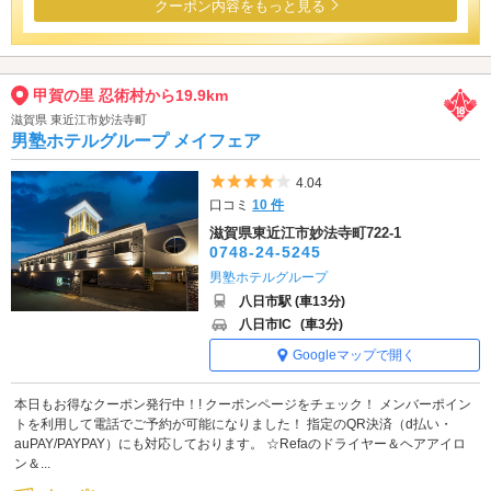
クーポン内容をもっと見る
甲賀の里 忍術村から19.9km
滋賀県 東近江市妙法寺町
男塾ホテルグループ メイフェア
5つ星のうち4
4.04
口コミ
10 件
滋賀県東近江市妙法寺町722-1
0748-24-5245
男塾ホテルグループ
八日市駅 (車13分)
八日市IC
(車3分)
Googleマップで開く
本日もお得なクーポン発行中！! クーポンページをチェック！ メンバーポイン
トを利用して電話でご予約が可能になりました！ 指定のQR決済（d払い・
auPAY/PAYPAY）にも対応しております。 ☆Refaのドライヤー＆ヘアアイロ
ン＆...