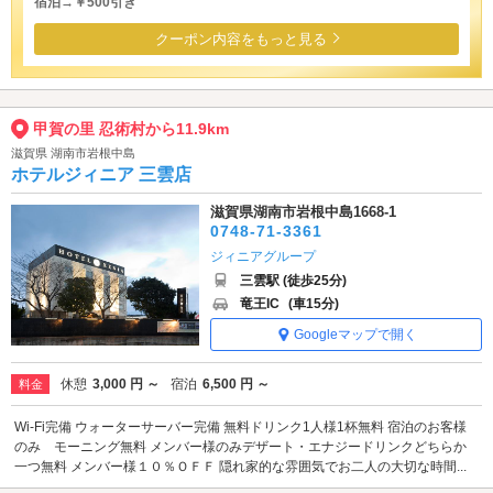
宿泊→￥500引き
クーポン内容をもっと見る
甲賀の里 忍術村から11.9km
滋賀県 湖南市岩根中島
ホテルジィニア 三雲店
滋賀県湖南市岩根中島1668-1
0748-71-3361
ジィニアグループ
三雲駅 (徒歩25分)
竜王IC
(車15分)
Googleマップで開く
休憩
3,000 円 ～
宿泊
6,500 円 ～
料金
Wi-Fi完備 ウォーターサーバー完備 無料ドリンク1人様1杯無料 宿泊のお客様
のみ モーニング無料 メンバー様のみデザート・エナジードリンクどちらか
一つ無料 メンバー様１０％ＯＦＦ 隠れ家的な雰囲気でお二人の大切な時間...