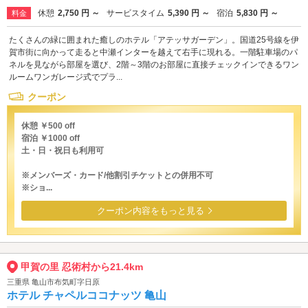
休憩
2,750 円 ～
サービスタイム
5,390 円 ～
宿泊
5,830 円 ～
料金
たくさんの緑に囲まれた癒しのホテル「アテッサガーデン」。国道25号線を伊
賀市街に向かって走ると中瀬インターを越えて右手に現れる。一階駐車場のパ
ネルを見ながら部屋を選び、2階～3階のお部屋に直接チェックインできるワン
ルームワンガレージ式でプラ...
クーポン
休憩 ￥500 off
宿泊 ￥1000 off
土・日・祝日も利用可
※メンバーズ・カード/他割引チケットとの併用不可
※ショ...
クーポン内容をもっと見る
甲賀の里 忍術村から21.4km
三重県 亀山市布気町字日原
ホテル チャペルココナッツ 亀山