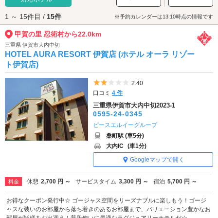
甲賀の里 忍術村へは、
湖南・甲賀エリアのラブホテル
からもアクセスが便
1 ～ 15件目 /
15件
利です。
※予約カレンダーは13:10時点の情報です
甲賀の里 忍術村から22.0km
三重県 伊賀市大内中切
HOTEL AURA RESORT 伊賀店 (ホテル オーラ リゾー
ト伊賀店)
5つ星のうち2
2.40
口コミ
4 件
三重県伊賀市大内中切2023-1
0595-24-0345
ピースエルイーグループ
桑町駅 (車5分)
大内IC
(車1分)
Googleマップで開く
休憩
2,700 円 ～
サービスタイム
3,300 円 ～
宿泊
5,700 円 ～
料金
お得なクーポン発行中☆ ゴージャス空間をリーズナブルに楽しもう！ゴージ
ャスな装いのお部屋から落ち着きのあるお部屋まで、バリエーション豊かなお