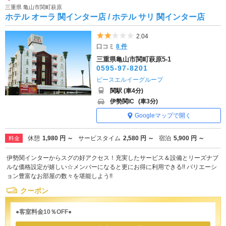
三重県 亀山市関町萩原
ホテル オーラ 関インター店 / ホテル サリ 関インター店
5つ星のうち2
2.04
口コミ
8 件
三重県亀山市関町萩原5-1
0595-97-8201
ピースエルイーグループ
関駅 (車4分)
伊勢関IC
(車3分)
Googleマップで開く
休憩
1,980 円 ～
サービスタイム
2,580 円 ～
宿泊
5,900 円 ～
料金
伊勢関インターからスグの好アクセス！充実したサービス＆設備とリーズナブ
ルな価格設定が嬉しい☆メンバーになると更にお得に利用できる!! バリエーシ
ョン豊富なお部屋の数々を堪能しよう!!
クーポン
●客室料金10％OFF●