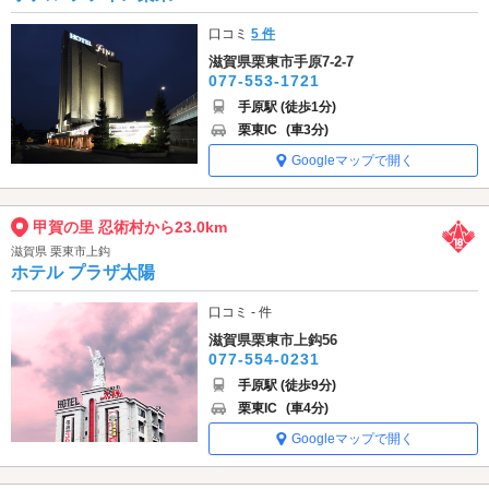
口コミ
5 件
滋賀県栗東市手原7-2-7
077-553-1721
手原駅 (徒歩1分)
栗東IC
(車3分)
Googleマップで開く
甲賀の里 忍術村から23.0km
滋賀県 栗東市上鈎
ホテル プラザ太陽
口コミ - 件
滋賀県栗東市上鈎56
077-554-0231
手原駅 (徒歩9分)
栗東IC
(車4分)
Googleマップで開く