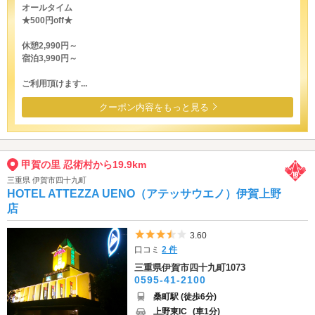
オールタイム
★500円off★
休憩2,990円～
宿泊3,990円～
ご利用頂けます...
クーポン内容をもっと見る
甲賀の里 忍術村から19.9km
三重県 伊賀市四十九町
HOTEL ATTEZZA UENO（アテッサウエノ）伊賀上野
店
5つ星のうち3.5
3.60
口コミ
2 件
三重県伊賀市四十九町1073
0595-41-2100
桑町駅 (徒歩6分)
上野東IC
(車1分)