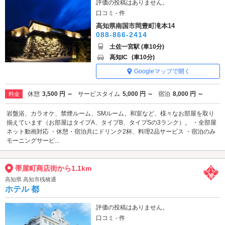
評価の投稿はありません。
口コミ - 件
高知県南国市岡豊町滝本14
088-866-2414
土佐一宮駅 (車10分)
高知IC
(車10分)
Googleマップで開く
休憩
3,500 円 ～
サービスタイム
5,000 円 ～
宿泊
8,000 円 ～
料金
岩盤浴、カラオケ、禁煙ルーム、SMルーム、和室など、様々なお部屋を取り
揃えています（お部屋はタイプA、タイプB、タイプSの3ランク）。 ・全部屋
ネット動画対応 ・休憩・宿泊共にドリンク2杯、料理2品サービス ・宿泊のみ
モーニングサービ...
帯屋町商店街から1.1km
高知県 高知市桟橋通
ホテル 都
評価の投稿はありません。
口コミ - 件