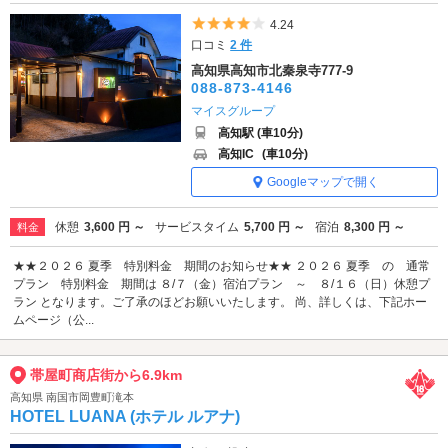
5つ星のうち4
4.24
口コミ
2 件
高知県高知市北秦泉寺777-9
088-873-4146
マイスグループ
高知駅 (車10分)
高知IC
(車10分)
Googleマップで開く
休憩
3,600 円 ～
サービスタイム
5,700 円 ～
宿泊
8,300 円 ～
料金
★★２０２６ 夏季 特別料金 期間のお知らせ★★ ２０２６ 夏季 の 通常
プラン 特別料金 期間は ８/７（金）宿泊プラン ～ ８/１６（日）休憩プ
ラン となります。ご了承のほどお願いいたします。 尚、詳しくは、下記ホー
ムページ（公...
帯屋町商店街から6.9km
高知県 南国市岡豊町滝本
HOTEL LUANA (ホテル ルアナ)