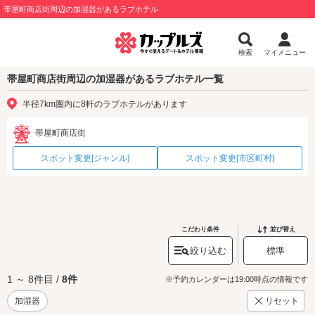
帯屋町商店街周辺の加湿器があるラブホテル
検索
マイメニュー
帯屋町商店街周辺の加湿器があるラブホテル一覧
半径7km圏内に8軒のラブホテルがあります
帯屋町商店街
スポット変更[ジャンル]
スポット変更[市区町村]
こだわり条件
並び替え
絞り込む
標準
1 ～ 8件目 /
8件
※予約カレンダーは19:00時点の情報です
加湿器
リセット