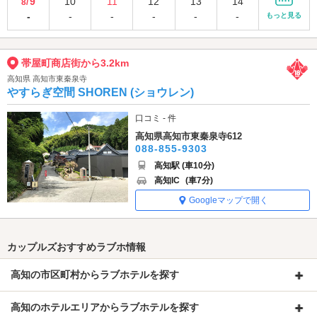
9
10
11
12
13
14
8/
-
-
-
-
-
-
もっと見る
帯屋町商店街から3.2km
高知県 高知市東秦泉寺
やすらぎ空間 SHOREN (ショウレン)
口コミ - 件
高知県高知市東秦泉寺612
088-855-9303
高知駅 (車10分)
高知IC
(車7分)
Googleマップで開く
カップルズおすすめラブホ情報
高知の市区町村からラブホテルを探す
高知のホテルエリアからラブホテルを探す