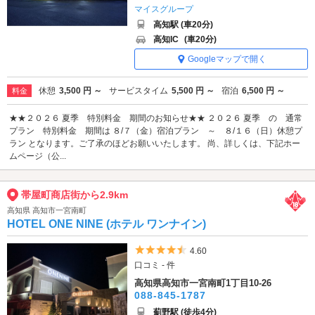
マイスグループ
高知駅 (車20分)
高知IC
(車20分)
Googleマップで開く
休憩
3,500 円 ～
サービスタイム
5,500 円 ～
宿泊
6,500 円 ～
料金
★★２０２６ 夏季 特別料金 期間のお知らせ★★ ２０２６ 夏季 の 通常
プラン 特別料金 期間は ８/７（金）宿泊プラン ～ ８/１６（日）休憩プ
ラン となります。ご了承のほどお願いいたします。 尚、詳しくは、下記ホー
ムページ（公...
帯屋町商店街から2.9km
高知県 高知市一宮南町
HOTEL ONE NINE (ホテル ワンナイン)
5つ星のうち4.5
4.60
口コミ - 件
高知県高知市一宮南町1丁目10-26
088-845-1787
薊野駅 (徒歩4分)