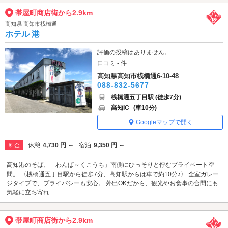
帯屋町商店街から2.9km
高知県 高知市桟橋通
ホテル 港
評価の投稿はありません。
口コミ - 件
高知県高知市桟橋通6-10-48
088-832-5677
桟橋通五丁目駅 (徒歩7分)
高知IC
(車10分)
Googleマップで開く
休憩
4,730 円 ～
宿泊
9,350 円 ～
料金
高知港のそば、「わんぱ～くこうち」南側にひっそりと佇むプライベート空
間。 〈桟橋通五丁目駅から徒歩7分、高知駅からは車で約10分♪〉 全室ガレー
ジタイプで、プライバシーも安心。 外出OKだから、観光やお食事の合間にも
気軽に立ち寄れ...
帯屋町商店街から2.9km