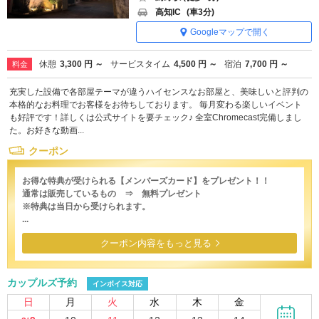
高知IC
(車3分)
Googleマップで開く
休憩
3,300 円 ～
サービスタイム
4,500 円 ～
宿泊
7,700 円 ～
料金
充実した設備で各部屋テーマが違うハイセンスなお部屋と、美味しいと評判の
本格的なお料理でお客様をお待ちしております。 毎月変わる楽しいイベント
も好評です！詳しくは公式サイトを要チェック♪ 全室Chromecast完備しまし
た。お好きな動画...
クーポン
お得な特典が受けられる【メンバーズカード】をプレゼント！！
通常は販売しているもの ⇒ 無料プレゼント
※特典は当日から受けられます。
...
クーポン内容をもっと見る
カップルズ予約
インボイス対応
日
月
火
水
木
金