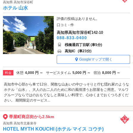
高知県 高知市深谷町
ホテル 山水
評価の投稿はありません。
口コミ - 件
高知県高知市深谷町142-10
088-833-0400
桟橋通四丁目駅 (車5分)
高知IC
(車23分)
Googleマップで開く
休憩
4,000 円 ～
サービスタイム
5,000 円 ～
宿泊
8,000 円 ～
料金
高知市中心部から車で12分、閑散な山あいの中ひっそりと佇む隠れ家のような
ホテル「山水」。大人のお二人のために和の風情漂うお部屋をご用意。マルワ
グループならではのおもてなしと美味しい料理で、心ゆくまでおくつろぎくだ
さい。 期間限定のサービス...
帯屋町商店街から2.5km
高知県 高知市北秦泉寺
HOTEL MYTH KOUCHI (ホテル マイス コウチ)