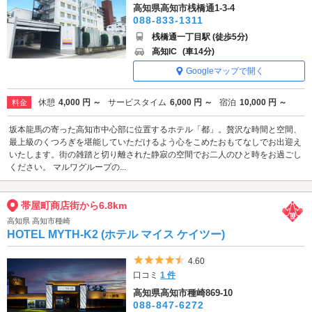
高知県高知市桟橋通1-3-4
088-833-1311
桟橋通一丁目駅 (徒歩5分)
高知IC
(車14分)
Googleマップで開く
休憩
4,000 円 ～
サービスタイム
6,000 円 ～
宿泊
10,000 円 ～
料金
坂本龍馬の寄った高知市中心部に位置するホテル「都」。贅沢な時間と空間、
最上級のくつろぎを堪能していただけるよう心をこめたおもてなしでお出迎え
いたします。街の雑踏と切り離された静寂の空間でお二人のひと時をお過ごし
ください。 マルワグループの...
帯屋町商店街から6.8km
高知県 高知市種崎
HOTEL MYTH-K2 (ホテル マイス ケイツー)
5つ星のうち4.5
4.60
口コミ
1 件
高知県高知市種崎869-10
088-847-6272