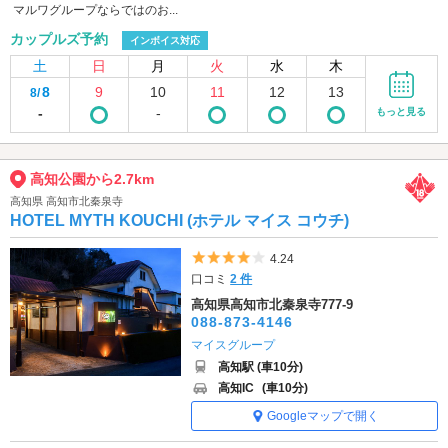
マルワグループならではのお...
カップルズ予約
インボイス対応
土
日
月
火
水
木
8
9
10
11
12
13
8/
-
-
もっと見る
高知公園から2.7km
高知県 高知市北秦泉寺
HOTEL MYTH KOUCHI (ホテル マイス コウチ)
5つ星のうち4
4.24
口コミ
2 件
高知県高知市北秦泉寺777-9
088-873-4146
マイスグループ
高知駅 (車10分)
高知IC
(車10分)
Googleマップで開く