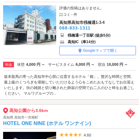
評価の投稿はありません。
口コミ - 件
高知県高知市桟橋通1-3-4
088-833-1311
桟橋通一丁目駅 (徒歩5分)
高知IC
(車14分)
Googleマップで開く
休憩
4,000 円 ～
サービスタイム
6,000 円 ～
宿泊
10,000 円 ～
料金
坂本龍馬の寄った高知市中心部に位置するホテル「都」。贅沢な時間と空間、
最上級のくつろぎを堪能していただけるよう心をこめたおもてなしでお出迎え
いたします。街の雑踏と切り離された静寂の空間でお二人のひと時をお過ごし
ください。 マルワグループの...
高知公園から3.6km
高知県 高知市一宮南町
HOTEL ONE NINE (ホテル ワンナイン)
5つ星のうち4.5
4.60