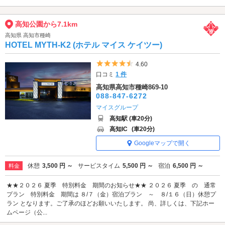
高知公園から7.1km
高知県 高知市種崎
HOTEL MYTH-K2 (ホテル マイス ケイツー)
5つ星のうち4.5
4.60
口コミ
1 件
高知県高知市種崎869-10
088-847-6272
マイスグループ
高知駅 (車20分)
高知IC
(車20分)
Googleマップで開く
休憩
3,500 円 ～
サービスタイム
5,500 円 ～
宿泊
6,500 円 ～
料金
★★２０２６ 夏季 特別料金 期間のお知らせ★★ ２０２６ 夏季 の 通常
プラン 特別料金 期間は ８/７（金）宿泊プラン ～ ８/１６（日）休憩プ
ラン となります。ご了承のほどお願いいたします。 尚、詳しくは、下記ホー
ムページ（公...