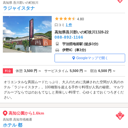
高知県 吾川郡いの町枝川
ラジャイスタナ
5つ星のうち4.5
4.80
口コミ
1 件
高知県吾川郡いの町枝川1328-22
088-892-1166
宇治団地前駅 (徒歩3分)
伊野IC
(車3分)
Googleマップで開く
休憩
3,500 円 ～
サービスタイム
5,500 円 ～
宿泊
6,500 円 ～
料金
オリエンタルな異国ムードたっぷり、大人のために洗練された空間が人気のホ
テル「ラジャイスタナ」。100種類を超える手作り料理が人気の秘密。 マルワ
グループならではのおもてなしと美味しい料理で、心ゆくまでおくつろぎくだ
さい。
高知公園から1.6km
高知県 高知市桟橋通
ホテル 都