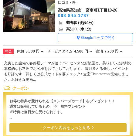
口コミ - 件
高知県高知市一宮南町1丁目10-26
088-845-1787
薊野駅 (徒歩4分)
高知IC
(車3分)
Googleマップで開く
休憩
3,300 円 ～
サービスタイム
4,500 円 ～
宿泊
7,700 円 ～
料金
充実した設備で各部屋テーマが違うハイセンスなお部屋と、美味しいと評判の
本格的なお料理でお客様をお待ちしております。 毎月変わる楽しいイベント
も好評です！詳しくは公式サイトを要チェック♪ 全室Chromecast完備しまし
た。お好きな動画...
クーポン
お得な特典が受けられる【メンバーズカード】をプレゼント！！
通常は販売しているもの ⇒ 無料プレゼント
※特典は当日から受けられます。
...
クーポン内容をもっと見る