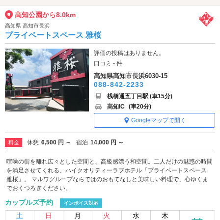
高知公園から8.0km
高知県 高知市長浜
プライベートスペース 雅桜
評価の投稿はありません。
口コミ - 件
高知県高知市長浜6030-15
088-842-2233
桟橋通五丁目駅 (車15分)
高知IC
(車20分)
Googleマップで開く
休憩
6,500 円 ～
宿泊
14,000 円 ～
料金
喧噪の街を離れ広々とした空間と、高級感漂う和空間。二人だけの魅惑の時間
を満足させてくれる、ハイクオリティーラブホテル「プライベートスペース
雅桜」。 マルワグループならではのおもてなしと美味しい料理で、心ゆくま
でおくつろぎください。
カップルズ予約
インボイス対応
土
日
月
火
水
木