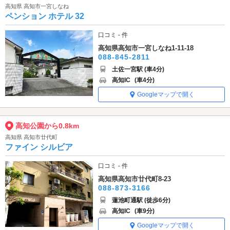
高知県 高知市一宮しなね
ペンション ホテル 32
口コミ - 件
高知県高知市一宮しなね1-11-18
088-845-2811
土佐一宮駅 (車4分)
高知IC
(車4分)
Googleマップで開く
高知公園から0.8km
高知県 高知市廿代町
ファイン シルビア
口コミ - 件
高知県高知市廿代町8-23
088-873-3166
蓮池町通駅 (徒歩6分)
高知IC
(車9分)
Googleマップで開く