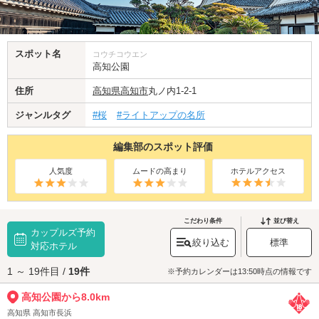
スポット名
コウチコウエン
高知公園
住所
高知県
高知市
丸ノ内1-2-1
ジャンルタグ
#桜
#ライトアップの名所
編集部のスポット評価
人気度
ムードの高まり
ホテルアクセス
こだわり条件
並び替え
カップルズ予約
絞り込む
標準
対応ホテル
1 ～ 19件目 /
19件
※予約カレンダーは13:50時点の情報です
高知公園から8.0km
高知県 高知市長浜