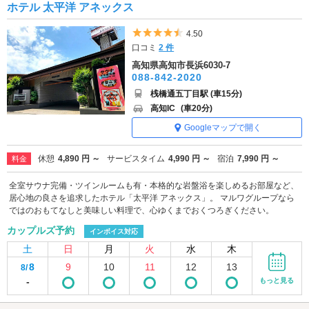
ホテル 太平洋 アネックス
5つ星のうち4.5
4.50
口コミ
2 件
高知県高知市長浜6030-7
088-842-2020
桟橋通五丁目駅 (車15分)
高知IC
(車20分)
Googleマップで開く
休憩
4,890 円 ～
サービスタイム
4,990 円 ～
宿泊
7,990 円 ～
料金
全室サウナ完備・ツインルームも有・本格的な岩盤浴を楽しめるお部屋など、
居心地の良さを追求したホテル「太平洋 アネックス」。 マルワグループなら
ではのおもてなしと美味しい料理で、心ゆくまでおくつろぎください。
カップルズ予約
インボイス対応
土
日
月
火
水
木
8
9
10
11
12
13
8/
-
もっと見る