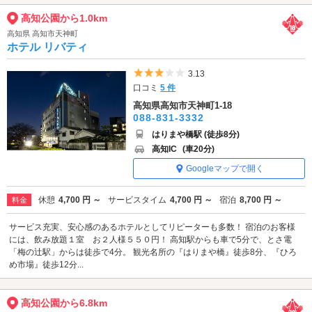
高知公園から1.0km
高知県 高知市天神町
ホテル リバティ
5つ星のうち3
3.13
口コミ
5 件
高知県高知市天神町1-18
088-831-3332
はりまや橋駅 (徒歩8分)
高知IC
(車20分)
Googleマップで開く
休憩
4,700 円 ～
サービスタイム
4,700 円 ～
宿泊
8,700 円 ～
料金
サービス充実、安心感のあるホテルとしてリピーターも多数！ 宿泊のお客様
には、飲み放題１室 お２人様５５０円！ 高知駅からも車で5分で、とさ電
「梅の辻駅」からは徒歩で4分。 観光名所の『はりまや橋』徒歩8分、『ひろ
め市場』徒歩12分...
高知公園から6.8km