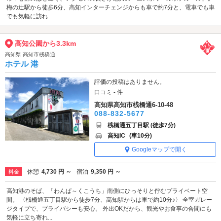
梅の辻駅から徒歩6分、高知インターチェンジからも車で約7分と、電車でも車
でも気軽に訪れ...
高知公園から3.3km
高知県 高知市桟橋通
ホテル 港
評価の投稿はありません。
口コミ - 件
高知県高知市桟橋通6-10-48
088-832-5677
桟橋通五丁目駅 (徒歩7分)
高知IC
(車10分)
Googleマップで開く
休憩
4,730 円 ～
宿泊
9,350 円 ～
料金
高知港のそば、「わんぱ～くこうち」南側にひっそりと佇むプライベート空
間。 〈桟橋通五丁目駅から徒歩7分、高知駅からは車で約10分♪〉 全室ガレー
ジタイプで、プライバシーも安心。 外出OKだから、観光やお食事の合間にも
気軽に立ち寄れ...