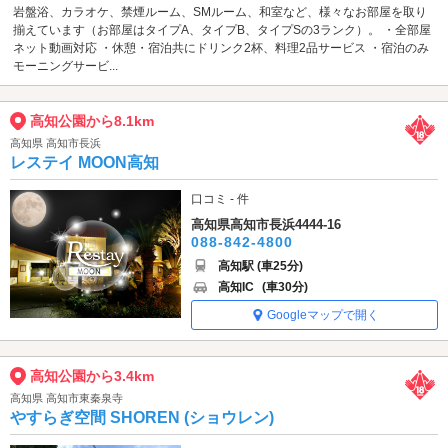
岩盤浴、カラオケ、禁煙ルーム、SMルーム、和室など、様々なお部屋を取り
揃えています（お部屋はタイプA、タイプB、タイプSの3ランク）。 ・全部屋
ネット動画対応 ・休憩・宿泊共にドリンク2杯、料理2品サービス ・宿泊のみ
モーニングサービ...
高知公園から8.1km
高知県 高知市長浜
レステイ MOON高知
口コミ - 件
高知県高知市長浜4444-16
088-842-4800
高知駅 (車25分)
高知IC
(車30分)
Googleマップで開く
高知公園から3.4km
高知県 高知市東秦泉寺
やすらぎ空間 SHOREN (ショウレン)