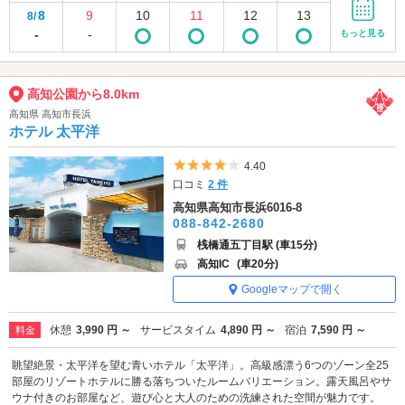
8
9
10
11
12
13
8/
-
-
もっと見る
高知公園から8.0km
高知県 高知市長浜
ホテル 太平洋
5つ星のうち4
4.40
口コミ
2 件
高知県高知市長浜6016-8
088-842-2680
桟橋通五丁目駅 (車15分)
高知IC
(車20分)
Googleマップで開く
休憩
3,990 円 ～
サービスタイム
4,890 円 ～
宿泊
7,590 円 ～
料金
眺望絶景・太平洋を望む青いホテル「太平洋」。高級感漂う6つのゾーン全25
部屋のリゾートホテルに勝る落ちついたルームバリエーション。露天風呂やサ
ウナ付きのお部屋など、遊び心と大人のための洗練された空間が魅力です。