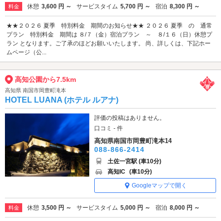
休憩
3,600 円 ～
サービスタイム
5,700 円 ～
宿泊
8,300 円 ～
料金
★★２０２６ 夏季 特別料金 期間のお知らせ★★ ２０２６ 夏季 の 通常
プラン 特別料金 期間は ８/７（金）宿泊プラン ～ ８/１６（日）休憩プ
ラン となります。ご了承のほどお願いいたします。 尚、詳しくは、下記ホー
ムページ（公...
高知公園から7.5km
高知県 南国市岡豊町滝本
HOTEL LUANA (ホテル ルアナ)
評価の投稿はありません。
口コミ - 件
高知県南国市岡豊町滝本14
088-866-2414
土佐一宮駅 (車10分)
高知IC
(車10分)
Googleマップで開く
休憩
3,500 円 ～
サービスタイム
5,000 円 ～
宿泊
8,000 円 ～
料金