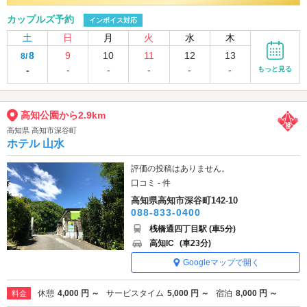
カップルズ予約
インボイス対応
土
日
月
火
水
木
8
9
10
11
12
13
8/
-
-
-
-
-
-
もっと見る
高知公園から2.9km
高知県 高知市深谷町
ホテル 山水
評価の投稿はありません。
口コミ - 件
高知県高知市深谷町142-10
088-833-0400
桟橋通四丁目駅 (車5分)
高知IC
(車23分)
Googleマップで開く
休憩
4,000 円 ～
サービスタイム
5,000 円 ～
宿泊
8,000 円 ～
料金