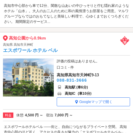
高知市中心部から車で12分、閑散な山あいの中ひっそりと佇む隠れ家のような
ホテル「山水」。大人のお二人のために和の風情漂うお部屋をご用意。マルワ
グループならではのおもてなしと美味しい料理で、心ゆくまでおくつろぎくだ
さい。 期間限定のサービス...
高知公園から0.9km
高知県 高知市天神町
エスポワール ホテル ベル
評価の投稿はありません。
口コミ - 件
高知県高知市天神町9-13
088-831-3666
高知駅 (車6分)
高知IC
(車10分)
Googleマップで開く
休憩
4,500 円 ～
宿泊
7,000 円 ～
料金
エスポワールホテルベル ――街と、自由につながるプライベート空間。 高知
市中心部のほど近く、アクセスの良さが魅力の「エスポワールホテルベル」。