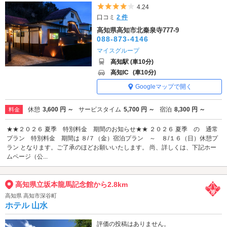
5つ星のうち4
4.24
口コミ
2 件
高知県高知市北秦泉寺777-9
088-873-4146
マイスグループ
高知駅 (車10分)
高知IC
(車10分)
Googleマップで開く
休憩
3,600 円 ～
サービスタイム
5,700 円 ～
宿泊
8,300 円 ～
料金
★★２０２６ 夏季 特別料金 期間のお知らせ★★ ２０２６ 夏季 の 通常
プラン 特別料金 期間は ８/７（金）宿泊プラン ～ ８/１６（日）休憩プ
ラン となります。ご了承のほどお願いいたします。 尚、詳しくは、下記ホー
ムページ（公...
高知県立坂本龍馬記念館から2.8km
高知県 高知市深谷町
ホテル 山水
評価の投稿はありません。