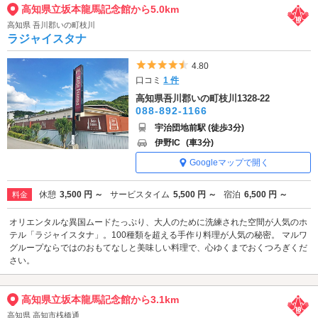
高知県立坂本龍馬記念館から5.0km
高知県 吾川郡いの町枝川
ラジャイスタナ
5つ星のうち4.5
4.80
口コミ
1 件
高知県吾川郡いの町枝川1328-22
088-892-1166
宇治団地前駅 (徒歩3分)
伊野IC
(車3分)
Googleマップで開く
休憩
3,500 円 ～
サービスタイム
5,500 円 ～
宿泊
6,500 円 ～
料金
オリエンタルな異国ムードたっぷり、大人のために洗練された空間が人気のホ
テル「ラジャイスタナ」。100種類を超える手作り料理が人気の秘密。 マルワ
グループならではのおもてなしと美味しい料理で、心ゆくまでおくつろぎくだ
さい。
高知県立坂本龍馬記念館から3.1km
高知県 高知市桟橋通