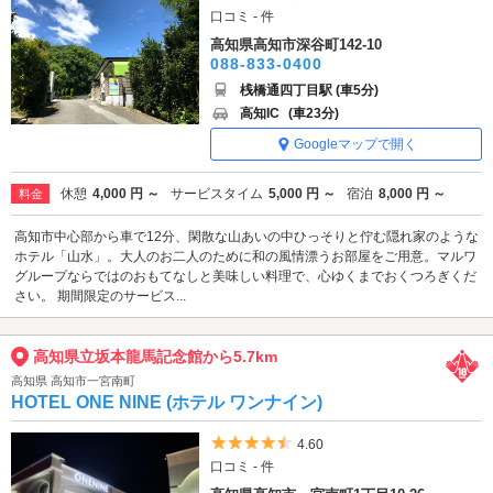
口コミ - 件
高知県高知市深谷町142-10
088-833-0400
桟橋通四丁目駅 (車5分)
高知IC
(車23分)
Googleマップで開く
休憩
4,000 円 ～
サービスタイム
5,000 円 ～
宿泊
8,000 円 ～
料金
高知市中心部から車で12分、閑散な山あいの中ひっそりと佇む隠れ家のような
ホテル「山水」。大人のお二人のために和の風情漂うお部屋をご用意。マルワ
グループならではのおもてなしと美味しい料理で、心ゆくまでおくつろぎくだ
さい。 期間限定のサービス...
高知県立坂本龍馬記念館から5.7km
高知県 高知市一宮南町
HOTEL ONE NINE (ホテル ワンナイン)
5つ星のうち4.5
4.60
口コミ - 件