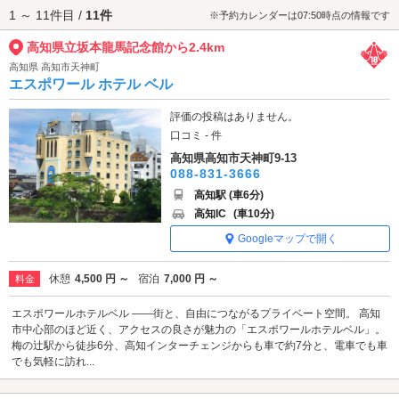
1 ～ 11件目 /
11件
セスが便利です。
※予約カレンダーは07:50時点の情報です
高知県立坂本龍馬記念館から2.4km
高知県 高知市天神町
エスポワール ホテル ベル
評価の投稿はありません。
口コミ - 件
高知県高知市天神町9-13
088-831-3666
高知駅 (車6分)
高知IC
(車10分)
Googleマップで開く
休憩
4,500 円 ～
宿泊
7,000 円 ～
料金
エスポワールホテルベル ――街と、自由につながるプライベート空間。 高知
市中心部のほど近く、アクセスの良さが魅力の「エスポワールホテルベル」。
梅の辻駅から徒歩6分、高知インターチェンジからも車で約7分と、電車でも車
でも気軽に訪れ...