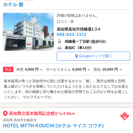
ホテル 都
評価の投稿はありません。
口コミ - 件
高知県高知市桟橋通1-3-4
088-833-1311
桟橋通一丁目駅 (徒歩5分)
高知IC
(車14分)
Googleマップで開く
休憩
4,000 円 ～
サービスタイム
6,000 円 ～
宿泊
10,000 円 ～
料金
坂本龍馬の寄った高知市中心部に位置するホテル「都」。贅沢な時間と空間、
最上級のくつろぎを堪能していただけるよう心をこめたおもてなしでお出迎え
いたします。街の雑踏と切り離された静寂の空間でお二人のひと時をお過ごし
ください。 マルワグループの...
高知県立坂本龍馬記念館から4.6km
高知県 高知市北秦泉寺
HOTEL MYTH KOUCHI (ホテル マイス コウチ)