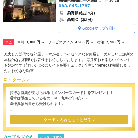
高知県高知市一宮南町1丁目10-26
088-845-1787
薊野駅 (徒歩4分)
高知IC
(車3分)
Googleマップで開く
休憩
3,300 円 ～
サービスタイム
4,500 円 ～
宿泊
7,700 円 ～
料金
充実した設備で各部屋テーマが違うハイセンスなお部屋と、美味しいと評判の
本格的なお料理でお客様をお待ちしております。 毎月変わる楽しいイベント
も好評です！詳しくは公式サイトを要チェック♪ 全室Chromecast完備しまし
た。お好きな動画...
クーポン
お得な特典が受けられる【メンバーズカード】をプレゼント！！
通常は販売しているもの ⇒ 無料プレゼント
※特典は当日から受けられます。
...
クーポン内容をもっと見る
カップルズ予約
インボイス対応