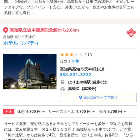
間。 〈桟橋通五丁目駅から徒歩7分、高知駅からは車で約10分♪〉 全室ガレー
ジタイプで、プライバシーも安心。 外出OKだから、観光やお食事の合間にも
気軽に立ち寄れ...
高知県立坂本龍馬記念館から2.6km
高知県 高知市天神町
ホテル リバティ
5つ星のうち3
3.13
口コミ
5 件
高知県高知市天神町1-18
088-831-3332
はりまや橋駅 (徒歩8分)
高知IC
(車20分)
Googleマップで開く
休憩
4,700 円 ～
サービスタイム
4,700 円 ～
宿泊
8,700 円 ～
料金
サービス充実、安心感のあるホテルとしてリピーターも多数！ 宿泊のお客様
には、飲み放題１室 お２人様５５０円！ 高知駅からも車で5分で、とさ電
「梅の辻駅」からは徒歩で4分。 観光名所の『はりまや橋』徒歩8分、『ひろ