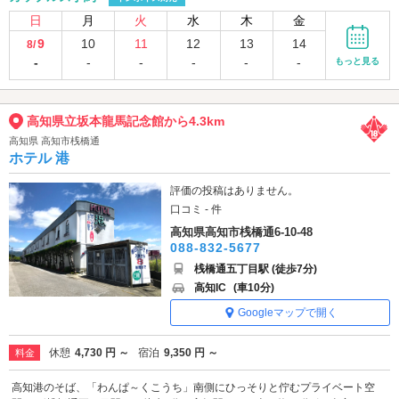
日
月
火
水
木
金
9
10
11
12
13
14
8/
-
-
-
-
-
-
もっと見る
高知県立坂本龍馬記念館から4.3km
高知県 高知市桟橋通
ホテル 港
評価の投稿はありません。
口コミ - 件
高知県高知市桟橋通6-10-48
088-832-5677
桟橋通五丁目駅 (徒歩7分)
高知IC
(車10分)
Googleマップで開く
休憩
4,730 円 ～
宿泊
9,350 円 ～
料金
高知港のそば、「わんぱ～くこうち」南側にひっそりと佇むプライベート空