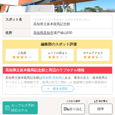
スポット名
コウチケンリツサカモトリョウマキネンカン
高知県立坂本龍馬記念館
住所
高知県
高知市
浦戸城山830
編集部のスポット評価
人気度
ムードの高まり
ホテルアクセス
高知県立坂本龍馬記念館と周辺のラブホテル情報
高知県立坂本龍馬記念館は
高知県
高知市
にある、幕末の志士・坂本龍馬を
テーマとした博物館です。龍馬が設立に関わった海援隊の資料や家族宛の
手紙など、貴重な展示が揃う館内では歴史好きカップルにもぴったりな学
びのデートが楽しめます。2018年のリニューアル以降、企画展も充実して
おり、幕末ファン必見の空間です。また、館内の展望フロアや屋上からは
太平洋を一望でき、デートに最適な絶景スポットとしても人気。歴史ロマ
こだわり条件
並び替え
カップルズ予約
ンと美しい景色の両方を堪能できるこの記念館で、知的で感動的なひとと
絞り込む
標準
きを過ごしてみてはいかがでしょうか。
対応ホテル
高知県立坂本龍馬記念館へは、
桂浜・長浜エリアのラブホテル
からもアク