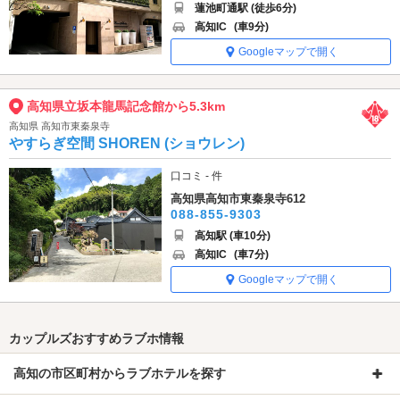
蓮池町通駅 (徒歩6分)
高知IC
(車9分)
Googleマップで開く
高知県立坂本龍馬記念館から5.3km
高知県 高知市東秦泉寺
やすらぎ空間 SHOREN (ショウレン)
口コミ - 件
高知県高知市東秦泉寺612
088-855-9303
高知駅 (車10分)
高知IC
(車7分)
Googleマップで開く
カップルズおすすめラブホ情報
高知の市区町村からラブホテルを探す