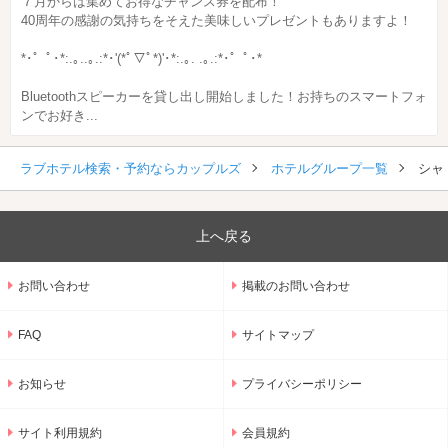
７月からは集めてお得なチャンス券を配布！
40周年の感謝の気持ちをそえた美味しいプレゼントもありますよ！
*･゜ﾟ･*:.｡..｡.:*･'(*ﾟ▽ﾟ*)'･*:.｡. .｡.:*･゜ﾟ･*
Bluetoothスピーカーを貸し出し開始しました！お持ちのスマートフォ
ンでお好き...
ラブホテル検索・予約ならカップルズ
ホテルグループ一覧
シャ
上へ戻る
お問い合わせ
掲載のお問い合わせ
FAQ
サイトマップ
お知らせ
プライバシーポリシー
サイト利用規約
会員規約