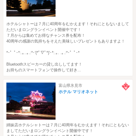
ホテルシャトーは７月に40周年をむかえます！それにともないまして
ただいまロングランイベント開催中です！
７月からは集めてお得なチャンス券を配布！
40周年の感謝の気持ちをそえた美味しいプレゼントもありますよ！
*･゜ﾟ･*:.｡..｡.:*･'(*ﾟ▽ﾟ*)'･*:.｡. .｡.:*･゜ﾟ･*
Bluetoothスピーカーの貸し出ししてます！
お持ちのスマートフォンで操作して好き...
富山県氷見市
ホテル マリオネット
姉妹店ホテルシャトーは７月に40周年をむかえます！それにともない
ましてただいまロングランイベント開催中です！