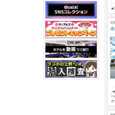
★
北
ホ
.
ー
カ