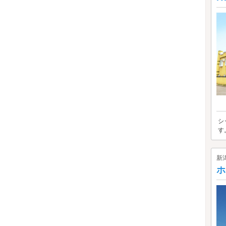
シ
す
新
ホ