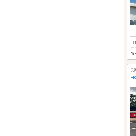
【
ー
安
長
H