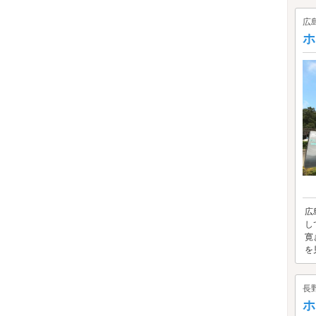
広
ホ
広
し
寛
を見
長
ホ