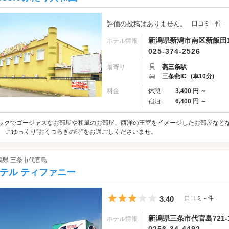
評価の投稿はありません。
口コミ - 件
新潟県新潟市南区新飯田1
ホテル情報
025-374-2526
最寄り
燕三条駅
三条燕IC
(車10分)
料金
休憩
3,400 円 ～
宿泊
6,400 円 ～
ックでゴージャスなお部屋や和風のお部屋、西洋の王室をイメージしたお部屋など
。 ごゆっくり”おくつろぎの時”をお過ごしくださいませ。
潟県 三条市代官島
テル ティファニー
5つ星のうち3
3.40
口コミ - 件
新潟県三条市代官島721-
ホテル情報