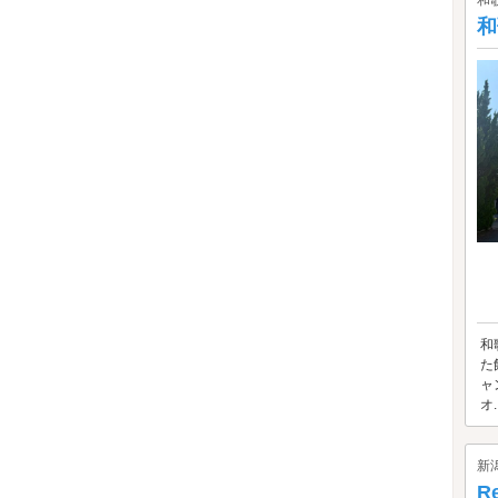
和
和
和
た
ャ
オ..
新
R