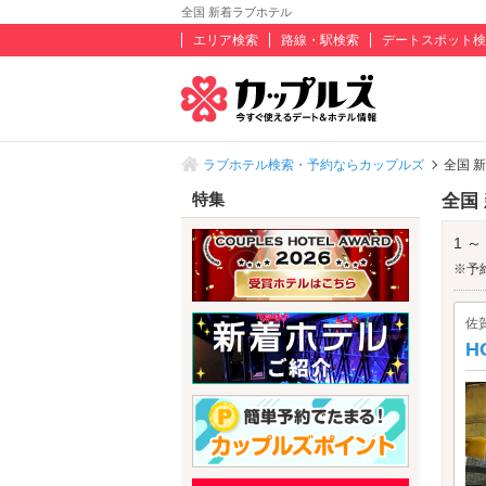
全国 新着ラブホテル
エリア検索
路線・駅検索
デートスポット検
ラブホテル検索・予約ならカップルズ
全国 
特集
全国
1 ～
※予
佐
H