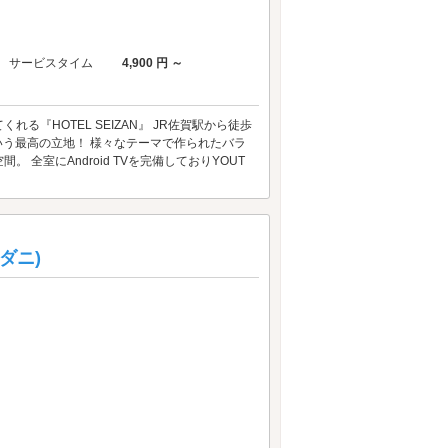
サービスタイム
4,900 円 ～
『HOTEL SEIZAN』 JR佐賀駅から徒歩
いう最高の立地！ 様々なテーマで作られたバラ
室にAndroid TVを完備しておりYOUT
スダニ)