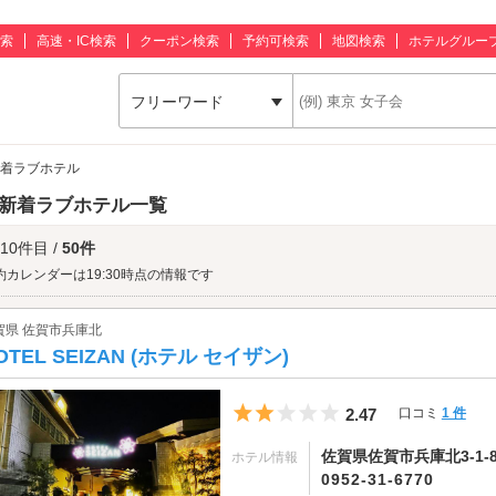
索
高速・IC検索
クーポン検索
予約可検索
地図検索
ホテルグルー
フリーワード
新着ラブホテル
 新着ラブホテル一覧
 10件目 /
50件
約カレンダーは19:30時点の情報です
賀県 佐賀市兵庫北
OTEL SEIZAN (ホテル セイザン)
5つ星のうち2
2.47
口コミ
1 件
佐賀県佐賀市兵庫北3-1-8
ホテル情報
0952-31-6770