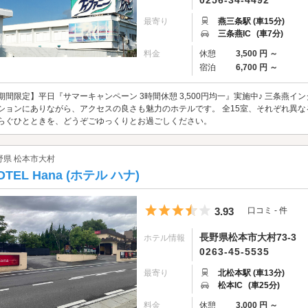
0256-34-4492
最寄り
燕三条駅 (車15分)
三条燕IC
(車7分)
料金
休憩
3,500 円 ～
宿泊
6,700 円 ～
期間限定】平日『サマーキャンペーン 3時間休憩 3,500円均一』実施中♪ 三条燕イ
ションにありながら、アクセスの良さも魅力のホテルです。 全15室、それぞれ異な
らぐひとときを、どうぞごゆっくりとお過ごしください。
野県 松本市大村
OTEL Hana (ホテル ハナ)
5つ星のうち3.5
3.93
口コミ - 件
長野県松本市大村73-3
ホテル情報
0263-45-5535
最寄り
北松本駅 (車13分)
松本IC
(車25分)
料金
休憩
3,000 円 ～