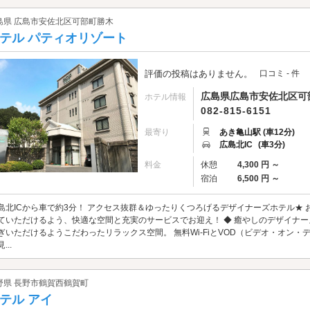
島県 広島市安佐北区可部町勝木
テル パティオリゾート
評価の投稿はありません。
口コミ - 件
広島県広島市安佐北区可部町
ホテル情報
082-815-6151
最寄り
あき亀山駅 (車12分)
広島北IC
(車3分)
料金
休憩
4,300 円 ～
宿泊
6,500 円 ～
島北ICから車で約3分！ アクセス抜群＆ゆったりくつろげるデザイナーズホテル★
ていただけるよう、快適な空間と充実のサービスでお迎え！ ◆ 癒やしのデザイナー
ぎいただけるようこだわったリラックス空間。 無料Wi-FiとVOD（ビデオ・オン
...
野県 長野市鶴賀西鶴賀町
テル アイ