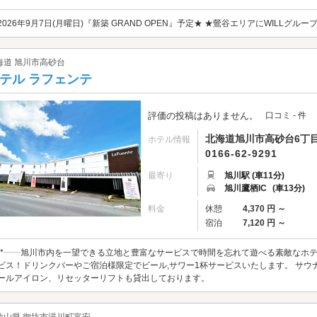
2026年9月7日(月曜日)『新築 GRAND OPEN』予定★ ★鶯谷エリアにWILLグ
海道 旭川市高砂台
テル ラフェンテ
評価の投稿はありません。
口コミ - 件
北海道旭川市高砂台6丁目
ホテル情報
0166-62-9291
最寄り
旭川駅 (車11分)
旭川鷹栖IC
(車13分)
料金
休憩
4,370 円 ～
宿泊
7,120 円 ～
 ❁*┈┈旭川市内を一望できる立地と豊富なサービスで時間を忘れて遊べる素敵なホテル
ビス！ドリンクバーやご宿泊様限定でビール,サワー1杯サービスいたします。 サウナ
ールアイロン、リセッターリフトも貸出しております。