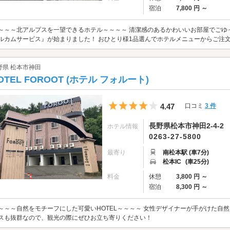
宿泊
7,800 円 ～
～～～北アルプスを一望できるホテル～～～～ 清潔感のあるかわいいお部屋でごゆっ
ルカムサービス』が始まりました！ おひとり様1品選んでホテルメニューからご注
野県 松本市神田
OTEL FOROOT (ホテル フォルート)
5つ星のうち4
4.47
口コミ
3 件
長野県松本市神田2-4-2
ホテル情報
0263-27-5800
最寄り
南松本駅 (車7分)
松本IC
(車25分)
料金
休憩
3,800 円 ～
宿泊
8,300 円 ～
～～～自然をモチーフにした可愛いHOTEL～～～～ 女性デザイナーが手がけた自
スも抜群なので、観光の際にぜひお立ち寄りください！