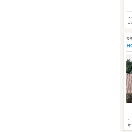
～
ェ
長
H
～
セ