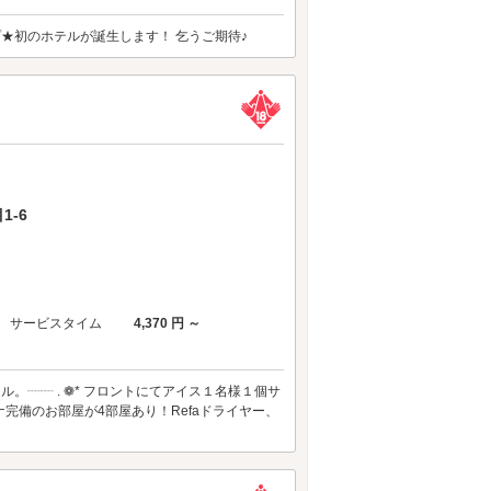
ループ★初のホテルが誕生します！ 乞うご期待♪
1-6
サービスタイム
4,370 円 ～
。┈┈ . ❁* フロントにてアイス１名様１個サ
完備のお部屋が4部屋あり！Refaドライヤー、