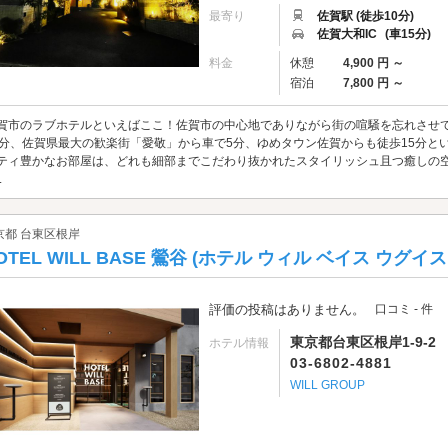
最寄り
佐賀駅 (徒歩10分)
佐賀大和IC
(車15分)
料金
休憩
4,900 円 ～
宿泊
7,800 円 ～
賀市のラブホテルといえばここ！佐賀市の中心地でありながら街の喧騒を忘れさせてくれる
0分、佐賀県最大の歓楽街「愛敬」から車で5分、ゆめタウン佐賀からも徒歩15分と
ティ豊かなお部屋は、どれも細部までこだわり抜かれたスタイリッシュ且つ癒しの空間。 全
.
京都 台東区根岸
OTEL WILL BASE 鶯谷 (ホテル ウィル ベイス ウグイ
評価の投稿はありません。
口コミ - 件
東京都台東区根岸1-9-2
ホテル情報
03-6802-4881
WILL GROUP